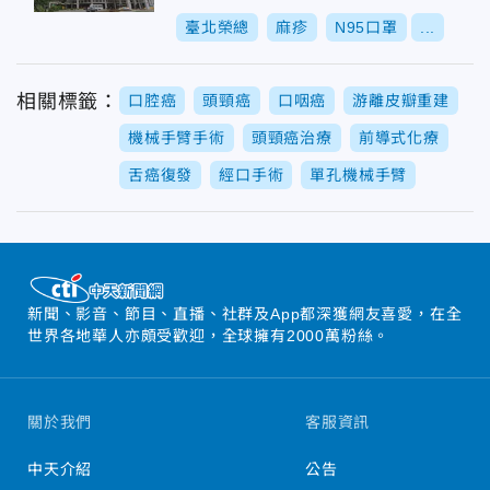
臺北榮總
麻疹
N95口罩
...
相關標籤：
口腔癌
頭頸癌
口咽癌
游離皮瓣重建
機械手臂手術
頭頸癌治療
前導式化療
舌癌復發
經口手術
單孔機械手臂
新聞、影音、節目、直播、社群及App都深獲網友喜愛，在全
世界各地華人亦頗受歡迎，全球擁有2000萬粉絲。
關於我們
客服資訊
中天介紹
公告