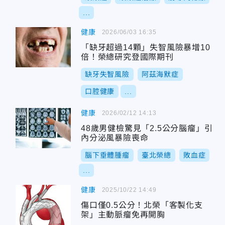
...
健康
2026/06/03 16:35
「缺牙超過14顆」失智風險暴增10
倍！榮總研究登國際期刊
缺牙失智風險
阿茲海默症
口腔健康
...
健康
2026/02/12 14:13
48歲男健檢驚見「2.5公分腦瘤」引
內分泌風暴險喪命
腦下垂體腫瘤
臺北榮總
敗血症
...
健康
2025/10/22 14:49
傷口僅0.5公分！北榮「客製化支
架」主動脈瘤免再開胸