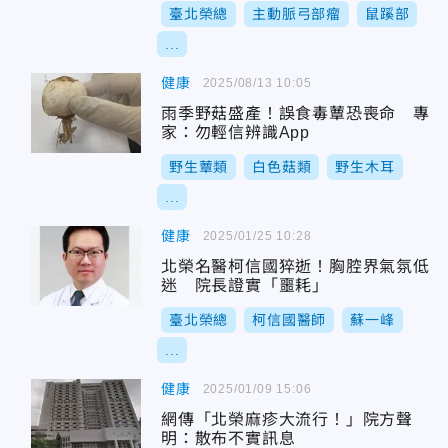
臺北榮總
主動脈弓部瘤
鼠蹊部
...
健康
2025/08/13 10:05
雨季野菇盛產！誤食毒蕈恐喪命 專
家：勿輕信辨識App
野生蕈類
白色菇類
野生木耳
...
健康
2025/01/25 10:28
北榮名醫柯信國猝逝！胸腔界氣氛低
迷 院長證實「噩耗」
臺北榮總
柯信國醫師
蘇一峰
...
健康
2025/01/09 15:06
網傳「北榮麻疹大流行！」院方聲
明：散布不實訊息