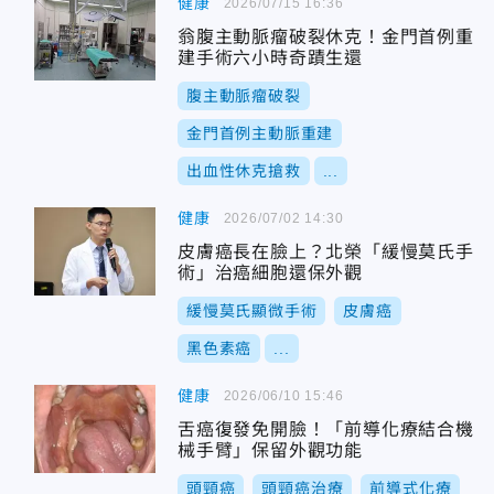
健康
2026/07/15 16:36
翁腹主動脈瘤破裂休克！金門首例重
建手術六小時奇蹟生還
腹主動脈瘤破裂
金門首例主動脈重建
出血性休克搶救
...
健康
2026/07/02 14:30
皮膚癌長在臉上？北榮「緩慢莫氏手
術」治癌細胞還保外觀
緩慢莫氏顯微手術
皮膚癌
黑色素癌
...
健康
2026/06/10 15:46
舌癌復發免開臉！「前導化療結合機
械手臂」保留外觀功能
頭頸癌
頭頸癌治療
前導式化療