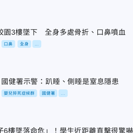
校園3樓墜下 全身多處骨折、口鼻噴血
口鼻
全身
...
! 國健署示警：趴睡、側睡是窒息隱患
嬰兒猝死症候群
國健署
...
子6樓墜落命危」！學生近距離直擊很驚