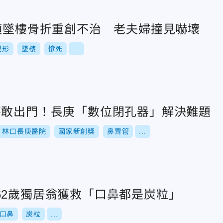
樓頂墜樓骨折重創不治 老夫婦撞見嚇壞
變形
墜樓
慘死
...
不敢出門！長庚「數位閉孔器」解決難題
林口長庚醫院
國家新創獎
鼻胃管
...
62歲獨居翁獲救「口鼻都是炭粒」
口鼻
炭粒
...