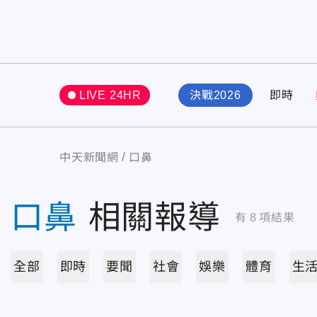
LIVE 24HR
決戰2026
即時
中天新聞網
口鼻
口鼻
相關報導
有
8
項結果
全部
即時
要聞
社會
娛樂
體育
生