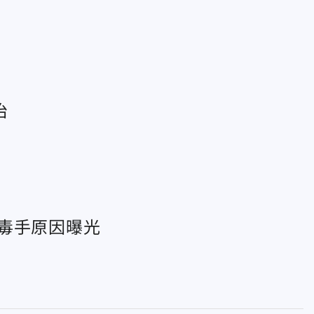
治
毒手原因曝光