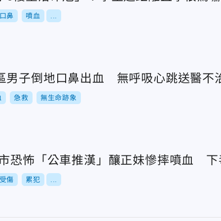
口鼻
噴血
...
區男子倒地口鼻出血 無呼吸心跳送醫不
血
急救
無生命跡象
北市恐怖「公車推漢」釀正妹慘摔噴血 下
受傷
累犯
...