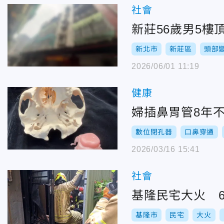
社會
新莊56歲男5
新北市
新莊區
頭部
2026/06/01 11:19
健康
婦插鼻胃管8年
數位閉孔器
口鼻穿通
2026/03/16 15:41
社會
基隆民宅大火 
基隆市
民宅
大火