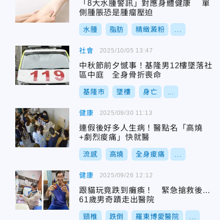
「8大水腫警訊」對應身體健康 單
側腫脹恐是腫瘤壓迫
水腫
脂肪
精緻澱粉
...
社會
2025/10/05 13:47
中秋節前夕憾事！基隆男12樓墜落社
區中庭 全身骨折喪命
基隆市
墜樓
身亡
...
健康
2025/09/30 11:13
連假後好多人生病！醫點名「高燒
+劇烈痠痛」快就醫
流感
高燒
全身痠痛
...
健康
2025/09/26 12:12
跟貓玩竟跌到癱瘓！ 緊急搶救後...
61歲男奇蹟走出醫院
頸椎
跌倒
羅東博愛醫院
...