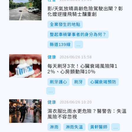
影/天氣放晴高齡危險駕駛出閘？彰
化嬤逆撞飛騎士釀重創
全案發生的地點
整起車禍肇事者的身分為何？
縣道139線
...
健康
2026/06/26 15:58
每天刷牙3次！心臟衰竭風險降1
2％、心房顫動降10％
刷牙護心
刷牙
心臟衰竭預防
...
健康
2026/06/26 10:20
濕衣服比雨水更危險？醫警告：失溫
風險不容忽視
淋雨
淋雨失溫
黃軒醫師
...