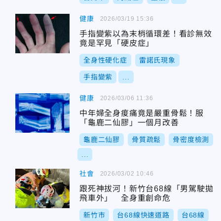
健康
2026/03/19 15:36
手指變紫以為末梢循環差！看診無效
竟是罕見「硬皮症」
全身性硬化症
雷諾氏現象
手指變紫
...
健康
2026/03/06 11:36
中年婦全身痠痛竟是嚴重骨鬆！服
「龜鹿二仙膠」一個月改善
龜鹿二仙膠
骨質疏鬆
骨密度檢測
...
社會
2026/03/02 10:46
跟死神拔河！新竹台68線「男駕駛拋
飛車外」 全身重創命危
新竹市
台68線快速道路
台68線