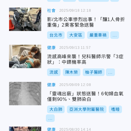
社會
2025/09/18 12:18
影/北市公車慘烈出事！「釀1人骨折
重傷」2乘客緊急送醫
台北市
大安區
嚴重車禍
...
健康
2025/09/13 11:57
流感高峰來襲！兒科醫師示警「3症
狀」：中鏢機率高
流感
陳木榮
柚子醫師
...
健康
2025/09/09 12:08
「靈魂出竅」狀態送醫！6旬婦血氧
僅剩90%、雙肺染白
大白肺
亞洲大學附屬醫院
嗜睡
...
健康
2025/08/30 14:14