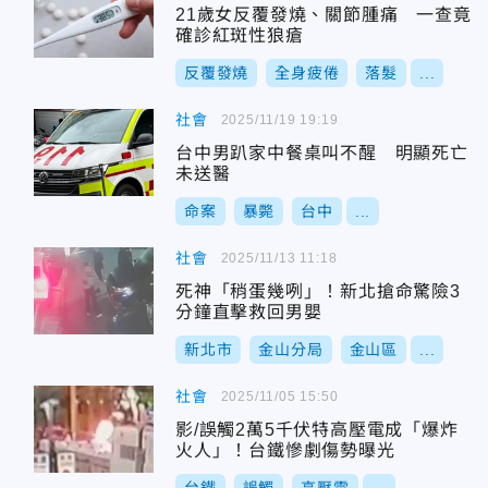
21歲女反覆發燒、關節腫痛 一查竟
確診紅斑性狼瘡
反覆發燒
全身疲倦
落髮
...
社會
2025/11/19 19:19
台中男趴家中餐桌叫不醒 明顯死亡
未送醫
命案
暴斃
台中
...
社會
2025/11/13 11:18
死神「稍蛋幾咧」！新北搶命驚險3
分鐘直擊救回男嬰
新北市
金山分局
金山區
...
社會
2025/11/05 15:50
影/誤觸2萬5千伏特高壓電成「爆炸
火人」！台鐵慘劇傷勢曝光