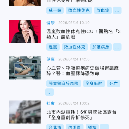
血性休克死亡率逾6成
蘇一峰
敗血性休克
敗血症
...
健康
2026/05/16 10:10
温嵐敗血性休克住ICU！醫點名「3
類人」最危險
温嵐
敗血性休克
加護病房
...
健康
2026/04/24 14:56
心血管、呼吸道疾病史做腸胃鏡麻
醉？醫：血壓驟降恐致命
腸胃鏡麻醉風險
全身麻醉
死亡
...
社會
2026/03/24 10:02
北市內湖噩耗！6旬男墜社區露台
「全身重創骨折慘死」
台北市
內湖區
墜樓
...