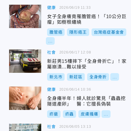
健康
2026/06/19 11:33
女子全身癢竟罹膽管癌！「10公分巨
瘤」如樹根纏繞
膽管癌
隱形癌王
台灣癌症基金會
...
社會
2026/06/17 12:08
新莊男15樓摔下「全身骨折亡」！家
屬崩潰…難以接受
新北市
新莊區
全身骨折
...
健康
2026/06/14 10:36
全身癢半年！婦人就診驚見「蟲蟲挖
隧道產卵」 醫：它擅長偽裝
疥瘡
疥蟲
皮膚搔癢
...
社會
2026/06/05 13:13