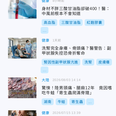
健康
8小時前
身材不胖三酸甘油脂卻破400！醫：
中風前根本不會知道
高血脂
三酸甘油脂
紅麴膠囊
...
健康
1天前
洗腎完全身癢、骨頭痛？醫警告：副
甲狀腺失控恐骨折奪命
腎因性副甲狀腺亢進
洗腎
皮膚癢
...
大陸
2026/08/03 14:14
驚悚！陸男頭痛、腿麻12年 竟因嗜
吃牛蛙「寄生蟲爬滿脊隨」
湖南
牛蛙
寄生蟲
...
健康
2026/07/15 13:39