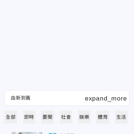
全部
即時
要聞
社會
娛樂
體育
生活