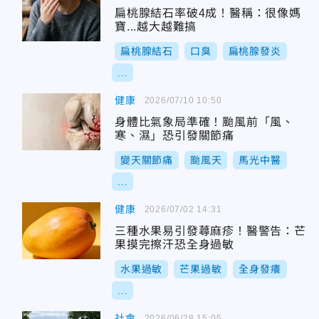
扁桃腺結石率破4成！醫稱：很像媽
寶...越大越難搞
扁桃腺結石
口臭
扁桃腺發炎
...
健康
2026/07/10 10:50
身體比氣象局準確！颱風前「風、
寒、濕」恐引發關節痛
變天關節痛
颱風天
馬光中醫
...
健康
2026/07/02 14:31
三種水果易引發蕁麻疹！醫警告：芒
果摸完擦汗恐全身過敏
水果過敏
芒果過敏
全身發癢
...
社會
2026/06/28 15:05