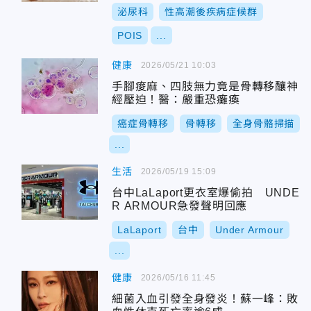
泌尿科
性高潮後疾病症候群
POIS
...
健康
2026/05/21 10:03
手腳痠麻、四肢無力竟是骨轉移釀神
經壓迫！醫：嚴重恐癱瘓
癌症骨轉移
骨轉移
全身骨骼掃描
...
生活
2026/05/19 15:09
台中LaLaport更衣室爆偷拍 UNDE
R ARMOUR急發聲明回應
LaLaport
台中
Under Armour
...
健康
2026/05/16 11:45
細菌入血引發全身發炎！蘇一峰：敗