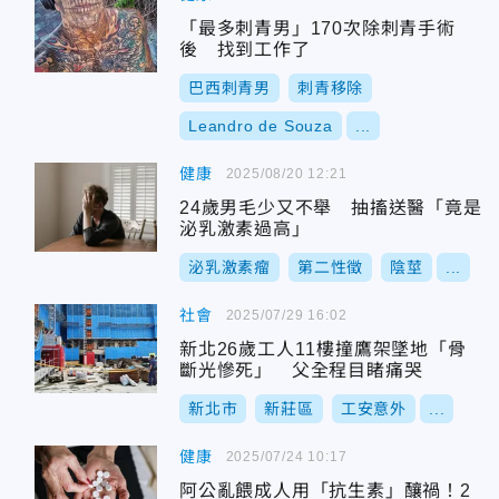
「最多刺青男」170次除刺青手術
後 找到工作了
巴西刺青男
刺青移除
Leandro de Souza
...
健康
2025/08/20 12:21
24歲男毛少又不舉 抽搐送醫「竟是
泌乳激素過高」
泌乳激素瘤
第二性徵
陰莖
...
社會
2025/07/29 16:02
新北26歲工人11樓撞鷹架墜地「骨
斷光慘死」 父全程目睹痛哭
新北市
新莊區
工安意外
...
健康
2025/07/24 10:17
阿公亂餵成人用「抗生素」釀禍！2