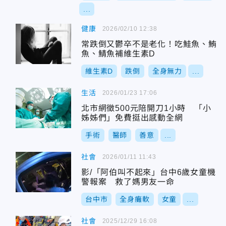
...
健康
2026/02/10 12:38
常跌倒又鬱卒不是老化！吃鮭魚、鮪
魚、鯖魚補維生素D
維生素D
跌倒
全身無力
...
生活
2026/01/23 17:06
北市網徵500元陪開刀1小時 「小
姊姊們」免費挺出感動全網
手術
醫師
善意
...
社會
2026/01/11 11:43
影/「阿伯叫不起來」台中6歲女童機
警報案 救了媽男友一命
台中市
全身癱軟
女童
...
社會
2025/12/29 16:08