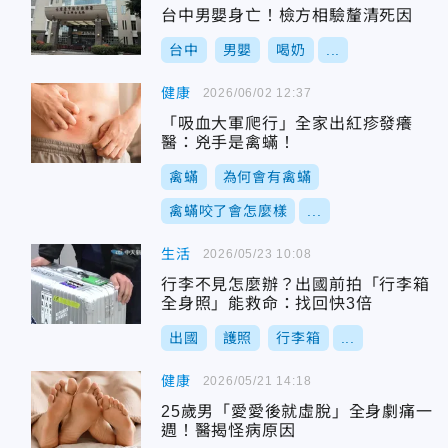
台中男嬰身亡！檢方相驗釐清死因
台中
男嬰
喝奶
...
健康
2026/06/02 12:37
「吸血大軍爬行」全家出紅疹發癢
醫：兇手是禽蟎！
禽蟎
為何會有禽蟎
禽蟎咬了會怎麼樣
...
生活
2026/05/23 10:08
行李不見怎麼辦？出國前拍「行李箱
全身照」能救命：找回快3倍
出國
護照
行李箱
...
健康
2026/05/21 14:18
25歲男「愛愛後就虛脫」全身劇痛一
週！醫揭怪病原因