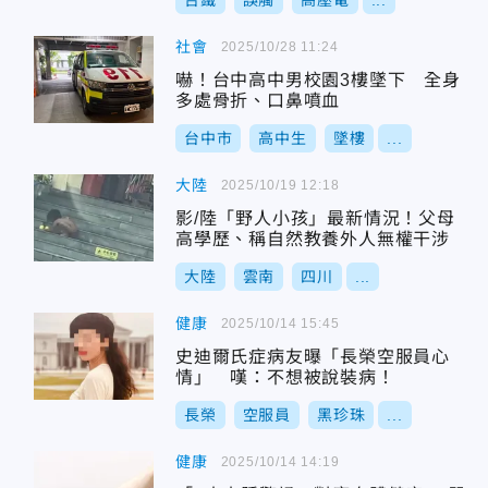
台鐵
誤觸
高壓電
...
社會
2025/10/28 11:24
嚇！台中高中男校園3樓墜下 全身
多處骨折、口鼻噴血
台中市
高中生
墜樓
...
大陸
2025/10/19 12:18
影/陸「野人小孩」最新情況！父母
高學歷、稱自然教養外人無權干涉
大陸
雲南
四川
...
健康
2025/10/14 15:45
史迪爾氏症病友曝「長榮空服員心
情」 嘆：不想被說裝病！
長榮
空服員
黑珍珠
...
健康
2025/10/14 14:19