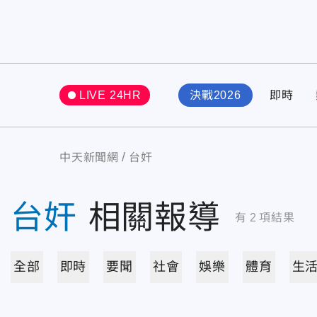
LIVE 24HR
決戰2026
即時
中天新聞網
台奸
台奸
相關報導
有
2
項結果
全部
即時
要聞
社會
娛樂
體育
生