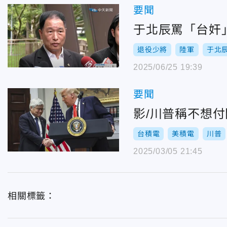
要聞
于北辰罵「台奸
退役少將
陸軍
于北
2025/06/25 19:39
要聞
影/川普稱不想
台積電
美積電
川普
2025/03/05 21:45
相關標籤：