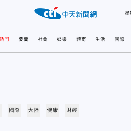
星
熱門
要聞
社會
娛樂
體育
生活
國際
活
國際
大陸
健康
財經