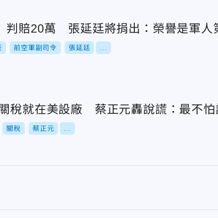
」判賠20萬 張延廷將捐出：榮譽是軍人
辰
前空軍副司令
張延廷
...
付關稅就在美設廠 蔡正元轟說謊：最不怕
關稅
蔡正元
...