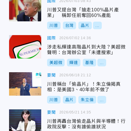
國際
2026/07/03 08:43
川普又提台灣「搶走100%晶片產
業」 稱卸任前奪回60%產能
川普
台灣
晶片
...
國際
2026/07/02 14:36
涉走私輝達高階晶片到大陸？美超微
聲明：台灣辦公室「未遭搜索」
美超微
輝達
基隆
...
要聞
2026/06/18 21:12
川普稱台「偷晶片」！朱立倫揭真
相：是美國3、40年前不做了
川普
晶片
朱立倫
...
要聞
2026/05/21 14:35
川普再轟台灣偷走晶片與半導體！行
政院反擊：沒有誰偷誰狀況