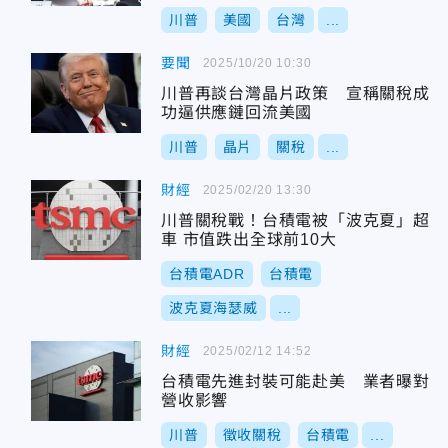
川普
美國
台灣
...
要聞
2025/10/20 10:30
川普再談台灣晶片政策 宣稱關稅成
功逼供應鏈回流美國
川普
晶片
關稅
...
財經
2025/02/20 13:30
川普關稅戰！台積電被「波克夏」超
車 市值跌出全球前10大
台積電ADR
台積電
波克夏海瑟威
...
財經
2025/02/12 14:52
台積電先進封裝可能赴美 業者曝對
營收影響
川普
徵收關稅
台積電
...