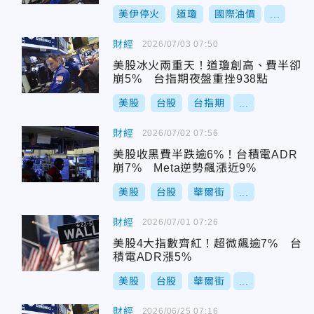
美伊停火
道瓊
國際油價
...
財經
2026/07/03 07:50
美股冰火兩重天！道瓊創高、費半卻
崩5% 台指期夜盤重挫938點
美股
台股
台指期
...
財經
2026/07/02 07:56
美股收黑費半跌逾6%！台積電ADR
崩7% Meta逆勢飆漲近9%
美股
台股
華爾街
...
財經
2026/07/01 07:26
美股4大指數齊紅！超微飆逾7% 台
積電ADR漲5%
美股
台股
華爾街
...
財經
2026/06/25 07:16