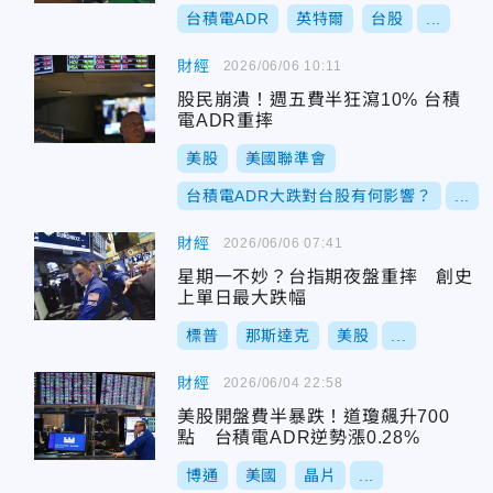
台積電ADR
英特爾
台股
...
財經
2026/06/06 10:11
股民崩潰！週五費半狂瀉10% 台積
電ADR重摔
美股
美國聯準會
台積電ADR大跌對台股有何影響？
...
財經
2026/06/06 07:41
星期一不妙？台指期夜盤重摔 創史
上單日最大跌幅
標普
那斯達克
美股
...
財經
2026/06/04 22:58
美股開盤費半暴跌！道瓊飆升700
點 台積電ADR逆勢漲0.28%
博通
美國
晶片
...