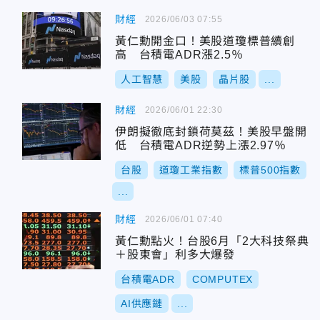
財經
2026/06/03 07:55
黃仁勳開金口！美股道瓊標普續創
高 台積電ADR漲2.5％
人工智慧
美股
晶片股
...
財經
2026/06/01 22:30
伊朗擬徹底封鎖荷莫茲！美股早盤開
低 台積電ADR逆勢上漲2.97％
台股
道瓊工業指數
標普500指數
...
財經
2026/06/01 07:40
黃仁勳點火！台股6月「2大科技祭典
＋股東會」利多大爆發
台積電ADR
COMPUTEX
AI供應鏈
...