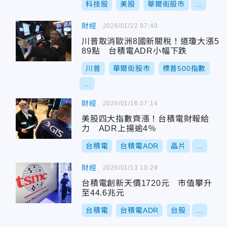
科技股
美股
華爾街股市
...
財經
2026/01/22 07:40
川普取消歐洲8國新關稅！道瓊大漲5
89點 台積電ADR小幅下跌
川普
華爾街股市
標普500指數
...
財經
2026/01/16 07:14
美股四大指數齊漲！台積電財報給
力 ADR上揚逾4％
台積電
台積電ADR
晶片
...
財經
2026/01/13 10:29
台積電創新天價1720元 市值攀升
至44.6兆元
台積電
台積電ADR
台股
...