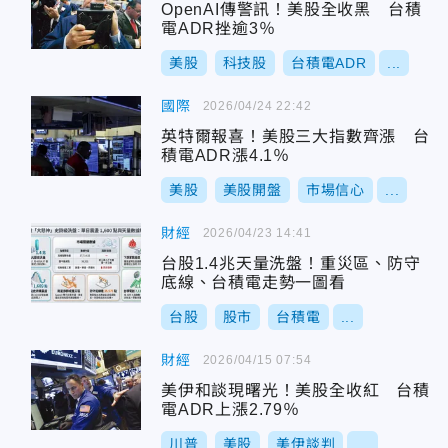
OpenAI傳警訊！美股全收黑 台積
電ADR挫逾3％
美股
科技股
台積電ADR
...
國際
2026/04/24 22:42
英特爾報喜！美股三大指數齊漲 台
積電ADR漲4.1％
美股
美股開盤
市場信心
...
財經
2026/04/23 14:41
台股1.4兆天量洗盤！重災區、防守
底線、台積電走勢一圖看
台股
股市
台積電
...
財經
2026/04/15 07:54
美伊和談現曙光！美股全收紅 台積
電ADR上漲2.79％
川普
美股
美伊談判
...