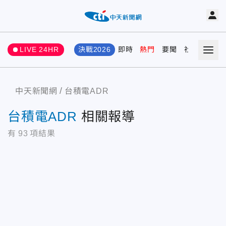
LIVE 24HR
決戰2026
即時
熱門
要聞
社會
娛樂
中天新聞網
台積電ADR
台積電ADR
相關報導
有
93
項結果