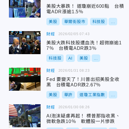
美股大暴跌！ 道瓊崩近600點 台積
電ADR漲逾1.5％
美股
華爾街股市
科技股
...
財經
2026/02/05 07:43
美股大跌科技股遭血洗！超微崩逾1
7％ 台積電ADR跌3％
科技股
AI
美股
...
財經
2026/01/31 08:23
Fed 要變天了！川普出招美股全收
黑 台積電ADR跌2.67％
美股
華許
道瓊工業指數
...
財經
2026/01/30 08:26
AI泡沫疑慮再起！ 標普那指收黑、
微軟急跌10％ 軟體股一片慘跌