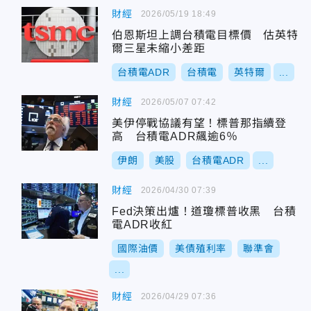
財經
2026/05/19 18:49
伯恩斯坦上調台積電目標價 估英特
爾三星未縮小差距
台積電ADR
台積電
英特爾
...
財經
2026/05/07 07:42
美伊停戰協議有望！標普那指續登
高 台積電ADR飆逾6％
伊朗
美股
台積電ADR
...
財經
2026/04/30 07:39
Fed決策出爐！道瓊標普收黑 台積
電ADR收紅
國際油價
美債殖利率
聯準會
...
財經
2026/04/29 07:36