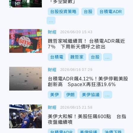
「多空變數」
台股投資策略
台股
台積電ADR
...
財經
2026/06/20 15:43
魏哲家喊繼續買！ 台積電ADR飆近
7％ 下周新天價呼之欲出
台積電
魏哲家
台股
...
財經
2026/06/16 07:29
台積電ADR飆4.12%！美伊停戰美股
創新高 SpaceX再狂漲19.6%
美伊
伊朗
美伊協議
...
財經
2026/06/15 21:58
美伊大和解！美股狂飆600點 台指
夜盤繼續噴
台積電ADR
美伊協議
油價下跌