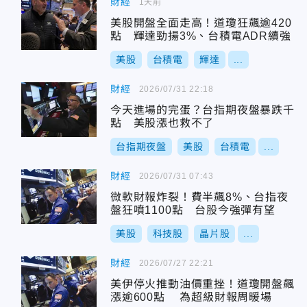
財經
1天前
美股開盤全面走高！道瓊狂飆逾420
點 輝達勁揚3%、台積電ADR續強
美股
台積電
輝達
...
財經
2026/07/31 22:18
今天進場的完蛋？台指期夜盤暴跌千
點 美股漲也救不了
台指期夜盤
美股
台積電
...
財經
2026/07/31 07:43
微軟財報炸裂！費半飆8%、台指夜
盤狂噴1100點 台股今強彈有望
美股
科技股
晶片股
...
財經
2026/07/27 22:21
美伊停火推動油價重挫！道瓊開盤飆
漲逾600點 為超級財報周暖場