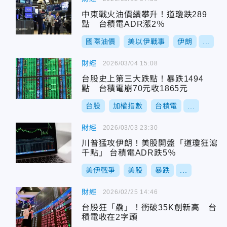
中東戰火油價續攀升！道瓊跌289
點 台積電ADR漲2％
國際油價
美以伊戰事
伊朗
...
財經
2026/03/04 15:08
台股史上第三大跌點！暴跌1494
點 台積電崩70元收1865元
台股
加權指數
台積電
...
財經
2026/03/03 23:30
川普猛攻伊朗！美股開盤「道瓊狂瀉
千點」 台積電ADR跌5％
美伊戰爭
美股
暴跌
...
財經
2026/02/25 14:46
台股狂「驫」！衝破35K創新高 台
積電收在2字頭