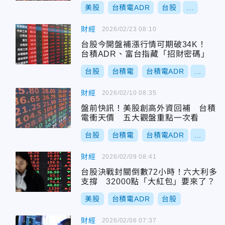
美股
台積電ADR
台股
...
財經
2026/02/23 08:10
台股今開盤補漲行情可期破34K！
台積ADR、富台指藏「招財密碼」
台股
台積電
台積電ADR
...
財經
2026/02/10 08:35
盤前快訊！美股創高外資回補 台積
電衝天價 五大觀盤重點一次看
台股
台積電
台積電ADR
...
財經
2026/02/09 08:41
台股決戰封關倒數72小時！六大利多
支撐 32000點「大紅包」要來了？
美股
台積電ADR
台股
財經
2026/02/06 07:37