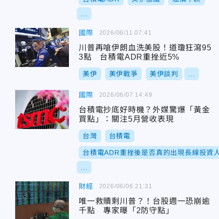
...
國際
2026/06/11 07:41
川普再嗆伊朗血洗美股！道瓊狂瀉95
3點 台積電ADR重挫近5%
美伊
美伊戰爭
美伊談判
...
國際
2026/06/07 14:49
台積電抄底好時機？外媒驚爆「黃金
買點」：關注5月營收表現
台灣
台積電
台積電ADR重挫後是否真的出現長線投資
...
財經
2026/06/06 21:31
唯一救贖剩川普？！台股週一恐崩逾
千點 專家曝「2防守點」