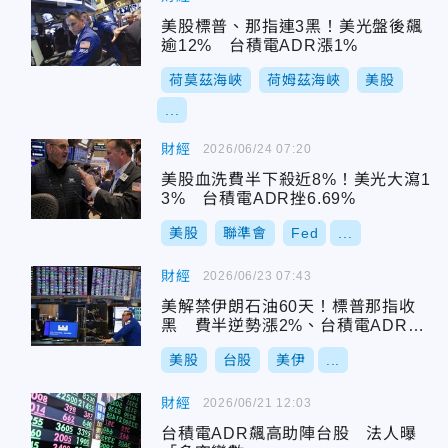
美股標普、那指連3黑！美光盤後飆
逾12% 台積電ADR漲1%
荷莫茲海峽
荷姆茲海峽
美股
...
財經
2026/06/24 07:20
美股血洗費半下殺近8%！美光大瀉1
3% 台積電ADR挫6.69%
美股
聯準會
Fed
...
財經
2026/06/23 07:43
美解禁伊朗石油60天！標普那指收
黑 費半逆勢漲2%、台積電ADR漲
1.2%
美股
台股
美伊
...
財經
2026/06/21 12:03
台積電ADR飆高助陣台股 法人曝