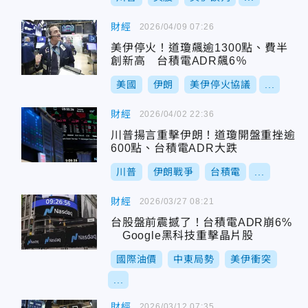
財經
2026/04/09 07:26
美伊停火！道瓊飆逾1300點、費半
創新高 台積電ADR飆6％
美國
伊朗
美伊停火協議
...
財經
2026/04/02 22:36
川普揚言重擊伊朗！道瓊開盤重挫逾
600點、台積電ADR大跌
川普
伊朗戰爭
台積電
...
財經
2026/03/27 08:21
台股盤前震撼了！台積電ADR崩6%
Google黑科技重擊晶片股
國際油價
中東局勢
美伊衝突
...
財經
2026/03/12 07:35