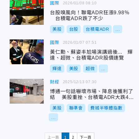
國際
2026/01/08 08:10
台股嗅風向！聯電ADR狂漲9.98％
台積電ADR跌了不少
美股
台股
台積電ADR
...
國際
2026/01/07 07:51
黃仁勳、蘇姿丰尬場演講過後... 輝
達、超微、台積電ADR股價速覽
輝達
美股
超微
...
財經
2025/12/13 07:30
博通一句話嚇壞市場、降息後獲利了
結 美股重挫、台積電ADR大跌4.1
7%
美股
聯準會
費城半導體指數
...
上一頁
1
2
下一頁