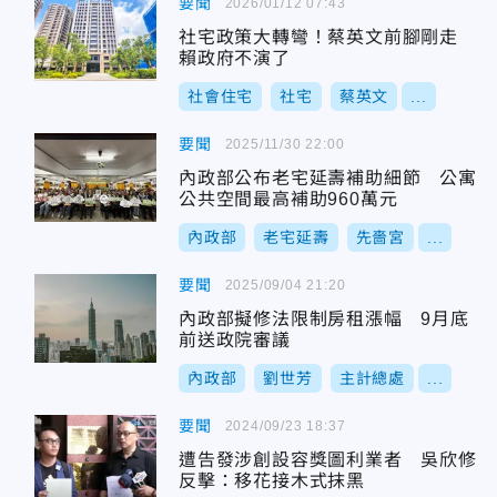
要聞
2026/01/12 07:43
社宅政策大轉彎！蔡英文前腳剛走
賴政府不演了
社會住宅
社宅
蔡英文
...
要聞
2025/11/30 22:00
內政部公布老宅延壽補助細節 公寓
公共空間最高補助960萬元
內政部
老宅延壽
先嗇宮
...
要聞
2025/09/04 21:20
內政部擬修法限制房租漲幅 9月底
前送政院審議
內政部
劉世芳
主計總處
...
要聞
2024/09/23 18:37
遭告發涉創設容獎圖利業者 吳欣修
反擊：移花接木式抹黑