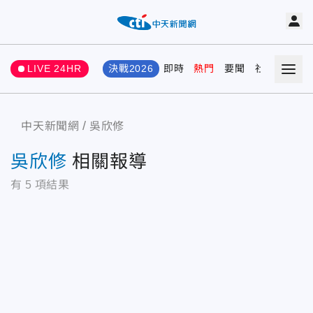
LIVE 24HR
決戰2026
即時
熱門
要聞
社會
娛樂
中天新聞網
吳欣修
吳欣修
相關報導
有
5
項結果