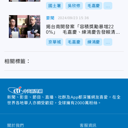
國土署
吳欣修
毛嘉慶
...
要聞
2024/09/23 15:36
揭台南開發案「容積獎勵暴增22
0%」 毛嘉慶、練鴻慶告發賴清德
圖利
京華城
毛嘉慶
練鴻慶
...
相關標籤：
新聞、影音、節目、直播、社群及App都深獲網友喜愛，在全
世界各地華人亦頗受歡迎，全球擁有2000萬粉絲。
關於我們
客服資訊