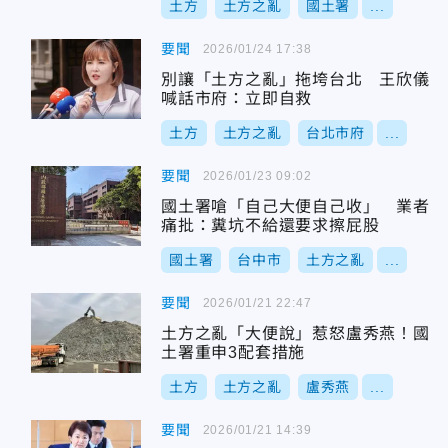
土方
土方之亂
國土署
...
要聞
2026/01/24 17:38
別讓「土方之亂」拖垮台北 王欣儀
喊話市府：立即自救
土方
土方之亂
台北市府
...
要聞
2026/01/23 09:02
國土署嗆「自己大便自己收」 業者
痛批：糞坑不給還要求擦屁股
國土署
台中市
土方之亂
...
要聞
2026/01/21 22:47
土方之亂「大便說」惹怒盧秀燕！國
土署重申3配套措施
土方
土方之亂
盧秀燕
...
要聞
2026/01/21 14:39