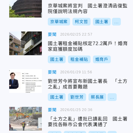
京華城案將宣判 國土署澄清函復監
院僅說明法規內容
京華城案
柯文哲
國土署
...
要聞
2026/02/25 22:57
國土署租金補貼核定72.2萬戶！婚育
家庭獲額度加碼
國土署
租金補貼
婚育戶
要聞
2026/01/29 11:56
劉世芳今將宣布新國土署長 「土方
之亂」成首要難題
國土署
劉世芳
蔡長展
...
要聞
2026/01/25 20:36
「土方之亂」遭批已讀亂回 國土署
要找各縣市公會代表溝通了