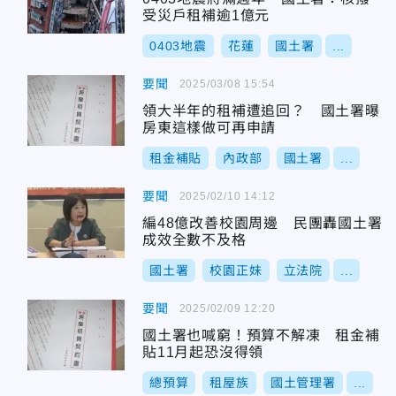
受災戶租補逾1億元
0403地震
花蓮
國土署
...
要聞
2025/03/08 15:54
領大半年的租補遭追回？ 國土署曝
房東這樣做可再申請
租金補貼
內政部
國土署
...
要聞
2025/02/10 14:12
編48億改善校園周邊 民團轟國土署
成效全數不及格
國土署
校園正妹
立法院
...
要聞
2025/02/09 12:20
國土署也喊窮！預算不解凍 租金補
貼11月起恐沒得領
總預算
租屋族
國土管理署
...