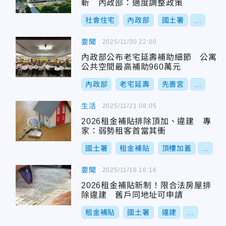
斬 內政部：適度調整政策
社會住宅
內政部
國土署
...
要聞
2025/11/30 22:00
內政部公布老宅延壽補助細節 公寓
公共空間最高補助960萬元
內政部
老宅延壽
先嗇宮
...
生活
2025/11/21 08:05
2026租金補貼排除頂加、違建 專
家：弱勢租客首當其衝
國土署
租金補貼
頂樓加蓋
...
要聞
2025/11/16 16:16
2026租金補貼新制！限合法房屋排
除違建 舊戶同地址可申請
租金補貼
國土署
違建
...