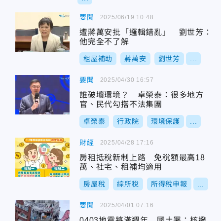
要聞
2025/06/19 10:48
遭蔣萬安批「邏輯錯亂」 劉世芳：
他完全不了解
租屋補助
蔣萬安
劉世芳
...
要聞
2025/04/30 16:57
誰破壞環境？ 卓榮泰：很多地方
官、民代勾搭不法集團
卓榮泰
行政院
環境保護
...
財經
2025/04/28 17:16
房租抵稅新制上路 免稅額最高18
萬、社宅、租補均適用
房屋稅
綜所稅
所得稅申報
...
要聞
2025/04/01 07:16
0403地震將滿週年 國土署：核撥