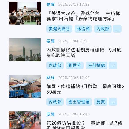
要聞
2025/09/18 17:23
「美濃大峽谷」震撼全台 林岱樺
要求2周內提「廢棄物處理方案」
美濃大峽谷
林岱樺
內政部
...
要聞
2025/09/04 21:20
內政部擬修法限制房租漲幅 9月底
前送政院審議
內政部
劉世芳
主計總處
...
財經
2025/09/02 12:02
購屋、修繕補貼9月啟動 最高可達2
50萬元
內政部
國土管理署
房貸
...
要聞
2025/08/03 15:45
花20億防洪虛設？ 審計部：逾7成
監測站未回報異常