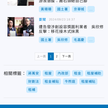
游淑慧酸：搬石頭砸自己腳
黃珊珊
國土署
京華城
...
要聞
2024/09/23 18:37
遭告發涉創設容獎圖利業者 吳欣修
反擊：移花接木式抹黑
國土署
吳欣修
毛嘉慶
...
上一頁
1
2
下一頁
相關標籤：
蔣萬安
租屋
內政部
租金
租屋補助
財劃法
租金補貼
牛煦庭
租屋補貼
租補