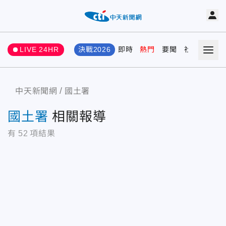
LIVE 24HR
決戰2026
即時
熱門
要聞
社會
娛樂
中天新聞網
國土署
國土署
相關報導
有
52
項結果