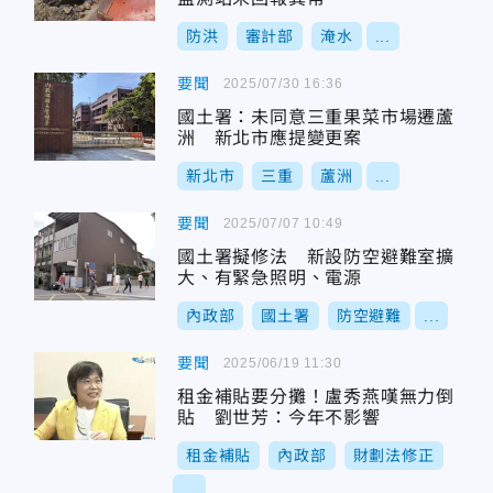
防洪
審計部
淹水
...
要聞
2025/07/30 16:36
國土署：未同意三重果菜市場遷蘆
洲 新北市應提變更案
新北市
三重
蘆洲
...
要聞
2025/07/07 10:49
國土署擬修法 新設防空避難室擴
大、有緊急照明、電源
內政部
國土署
防空避難
...
要聞
2025/06/19 11:30
租金補貼要分攤！盧秀燕嘆無力倒
貼 劉世芳：今年不影響
租金補貼
內政部
財劃法修正
...