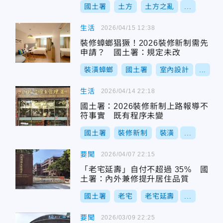
國土署
土方
土方之亂
...
生活
2026/04/15 12:38
裝修蟑螂猖獗！2026裝修新制需先
申請？ 國土署：規定未改
裝潢蟑螂
國土署
室內設計
...
生活
2026/04/14 22:18
國土署：2026裝修新制上路報導不
符事實 既有程序未變
國土署
裝修新制
裝潢
...
要聞
2026/04/07 22:15
「老宅延壽」自付不超過 35% 國
土署：內外兼修提升居住品質
國土署
老宅
老宅延壽
...
要聞
2026/03/09 22:25