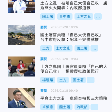
土方之亂！被嗆自己大便自己收 盧
秀燕火大開轟：內政部道歉
國土署
台中市
土方之亂
...
要聞
2026/01/20 19:26
國土署官員嗆「自己大便自己收」
台中市府反擊：配套不完備就推
土方
土方之亂
國土署
...
要聞
2026/01/20 19:03
土方之亂國土署官員竟嗆「自己的大
便自己收」 楊瓊瓔批政策難行
楊瓊瓔
土方
國土署
...
要聞
2026/01/18 09:40
平息土方之亂 卓榮泰拍板三大策略
卓榮泰
國土署
內政部
...