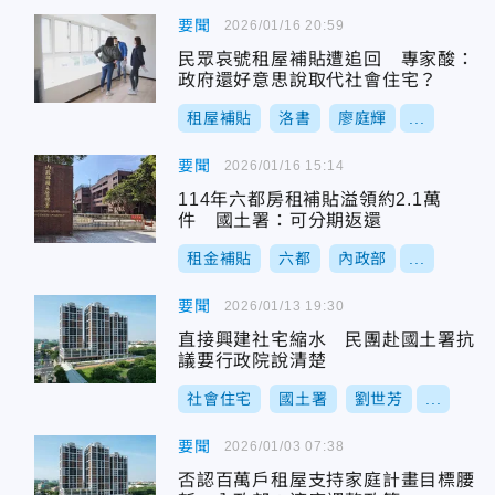
要聞
2026/01/16 20:59
民眾哀號租屋補貼遭追回 專家酸：
政府還好意思說取代社會住宅？
租屋補貼
洛書
廖庭輝
...
要聞
2026/01/16 15:14
114年六都房租補貼溢領約2.1萬
件 國土署：可分期返還
租金補貼
六都
內政部
...
要聞
2026/01/13 19:30
直接興建社宅縮水 民團赴國土署抗
議要行政院說清楚
社會住宅
國土署
劉世芳
...
要聞
2026/01/03 07:38
否認百萬戶租屋支持家庭計畫目標腰