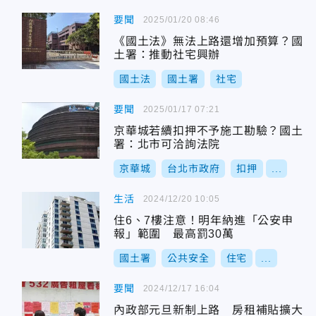
要聞
2025/01/20 08:46
《國土法》無法上路還增加預算？國
土署：推動社宅興辦
國土法
國土署
社宅
要聞
2025/01/17 07:21
京華城若續扣押不予施工勘驗？國土
署：北市可洽詢法院
京華城
台北市政府
扣押
...
生活
2024/12/20 10:05
住6、7樓注意！明年納進「公安申
報」範圍 最高罰30萬
國土署
公共安全
住宅
...
要聞
2024/12/17 16:04
內政部元旦新制上路 房租補貼擴大