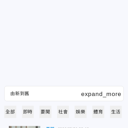
全部
即時
要聞
社會
娛樂
體育
生活