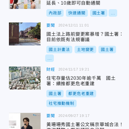
延長、10歲即可自動通關
內政部
快速通關
國土署
...
要聞
2024/12/11 11:01
國土法上路前變更案暴增？國土署：
目前依既有法規審議
國土計畫法
土地變更
國土署
...
財經
2024/11/17 19:21
住宅存量估2030年逾千萬 國土
署：續推都更危老重建
國土署
都更危老重建
社宅推動機制
要聞
2024/09/27 19:17
黃珊珊秀國土署公文稱京華城合法！