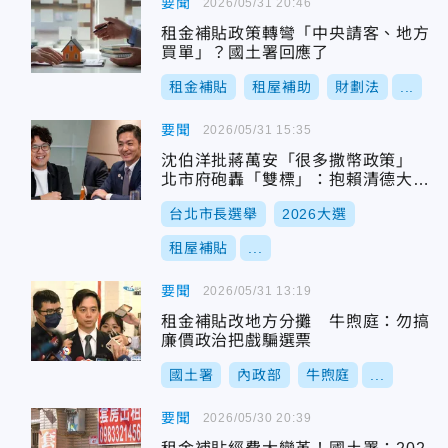
要聞
2026/05/31 20:46
租金補貼政策轉彎「中央請客、地方
買單」？國土署回應了
租金補貼
租屋補助
財劃法
...
要聞
2026/05/31 15:35
沈伯洋批蔣萬安「很多撒幣政策」
北市府砲轟「雙標」：抱賴清德大
腿！
台北市長選舉
2026大選
租屋補貼
...
要聞
2026/05/31 13:19
租金補貼改地方分攤 牛煦庭：勿搞
廉價政治把戲騙選票
國土署
內政部
牛煦庭
...
要聞
2026/05/30 20:39