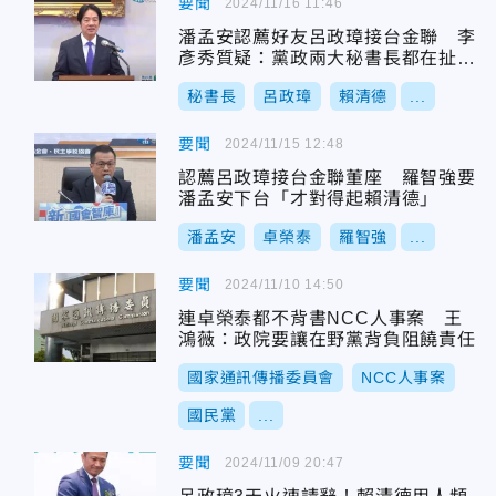
要聞
2024/11/16 11:46
潘孟安認薦好友呂政璋接台金聯 李
彥秀質疑：黨政兩大秘書長都在扯後
腿
秘書長
呂政璋
賴清德
...
要聞
2024/11/15 12:48
認薦呂政璋接台金聯董座 羅智強要
潘孟安下台「才對得起賴清德」
潘孟安
卓榮泰
羅智強
...
要聞
2024/11/10 14:50
連卓榮泰都不背書NCC人事案 王
鴻薇：政院要讓在野黨背負阻饒責任
國家通訊傳播委員會
NCC人事案
國民黨
...
要聞
2024/11/09 20:47