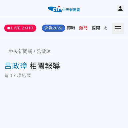
LIVE 24HR
決戰2026
即時
熱門
要聞
社會
娛樂
中天新聞網
呂政璋
呂政璋
相關報導
有
17
項結果