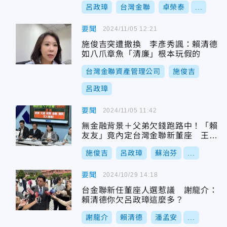
呂政璋
台灣金聯
卓榮泰
...
要聞
2024/11/05 12:21
施俊吉突遭撤換 李彥秀諷：賴清德
如八爪章魚「清廉」根本玩假的
台灣金聯資產管理公司
施俊吉
呂政璋
要聞
2024/11/05 11:42
無金融背景＋父弟欠錢跑路中！「賴
友友」竟內定台灣金聯新董座 王鴻
薇氣炸開轟賴清德
施俊吉
呂政璋
蘇治芬
...
要聞
2024/10/29 14:18
台金聯新任董座人選惹議 謝龍介：
賴清德你欠呂政璋這麼多？
謝龍介
賴清德
潘孟安
...