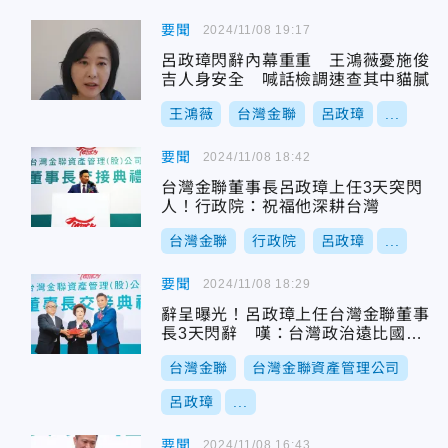
要聞
2024/11/08 19:17
呂政璋閃辭內幕重重 王鴻薇憂施俊
吉人身安全 喊話檢調速查其中貓膩
王鴻薇
台灣金聯
呂政璋
...
要聞
2024/11/08 18:42
台灣金聯董事長呂政璋上任3天突閃
人！行政院：祝福他深耕台灣
台灣金聯
行政院
呂政璋
...
要聞
2024/11/08 18:29
辭呈曝光！呂政璋上任台灣金聯董事
長3天閃辭 嘆：台灣政治遠比國際
商業複雜
台灣金聯
台灣金聯資產管理公司
呂政璋
...
要聞
2024/11/08 16:43