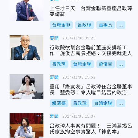
上任才三天 台灣金聯新董座呂政璋
突請辭
台灣金聯
呂政璋
董事長
...
要聞
2024/11/06 09:23
行政院欲幫台金聯前董座安排新工
作 施俊吉霸氣拒絕：交接完就走人
呂政璋
台灣金聯
施俊吉
...
要聞
2024/11/05 15:52
重用「綠友友」呂政璋任台金聯董事
長 藍委怒：令人瞠目結舌的政治酬
庸
賴清德
呂政璋
台灣金聯
...
要聞
2024/11/05 15:37
呂政璋人事案有問題！ 王鴻薇揭呂
氏家族掏空事實驚人「神劇本」