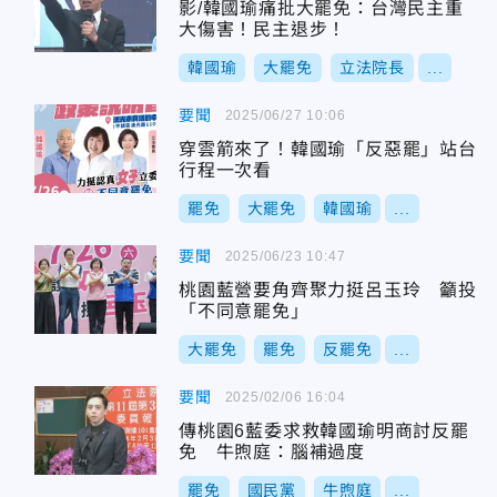
影/韓國瑜痛批大罷免：台灣民主重
大傷害！民主退步！
韓國瑜
大罷免
立法院長
...
要聞
2025/06/27 10:06
穿雲箭來了！韓國瑜「反惡罷」站台
行程一次看
罷免
大罷免
韓國瑜
...
要聞
2025/06/23 10:47
桃園藍營要角齊聚力挺呂玉玲 籲投
「不同意罷免」
大罷免
罷免
反罷免
...
要聞
2025/02/06 16:04
傳桃園6藍委求救韓國瑜明商討反罷
免 牛煦庭：腦補過度
罷免
國民黨
牛煦庭
...