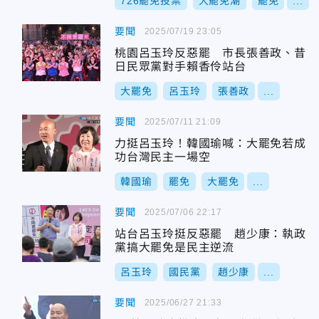
726罷免投票
大罷免潮
罷免
...
要聞
2025/07/19 23:05
桃園呂玉玲反惡罷 市長張善政、昔
日民眾黨對手賴香伶站台
大罷免
呂玉玲
張善政
...
要聞
2025/07/11 21:09
力挺呂玉玲！韓國瑜喊：大罷免若成
功台灣民主一場空
韓國瑜
罷免
大罷免
...
要聞
2025/07/06 22:17
站台呂玉玲挺反惡罷 趙少康：執政
黨搞大罷免是民主逆流
呂玉玲
國民黨
趙少康
...
要聞
2025/06/27 21:33