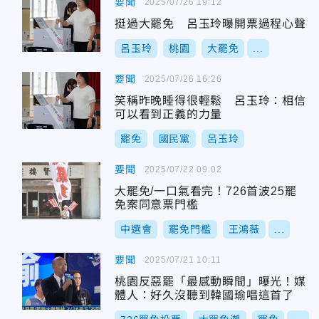
要聞
2025/07/26 19:12
挺過大罷免 呂玉玲曝開票過程心聲
呂玉玲
桃園
大罷免
...
要聞
2025/07/26 16:26
笑稱昨晚睡得很輕鬆 呂玉玲：相信
可以看到正義的力量
罷免
國民黨
呂玉玲
要聞
2025/07/22 09:02
大罷免/一口氣看完！726首波25罷
免案同意票門檻
中選會
罷免門檻
王鴻薇
...
要聞
2025/07/21 10:11
桃園反惡罷「最感動瞬間」曝光！媒
體人：好久沒聽到韓國瑜唱這首了