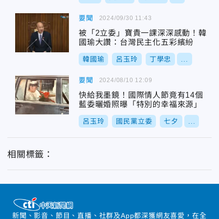
要聞
2024/09/30 11:43
被「2立委」寶貴一課深深感動！韓
國瑜大讚：台灣民主化五彩繽紛
韓國瑜
呂玉玲
丁學忠
...
要聞
2024/08/10 12:09
快給我墨鏡！國際情人節竟有14個
藍委曬婚照曝「特別的幸福來源」
呂玉玲
國民黨立委
七夕
...
相關標籤：
新聞、影音、節目、直播、社群及App都深獲網友喜愛，在全