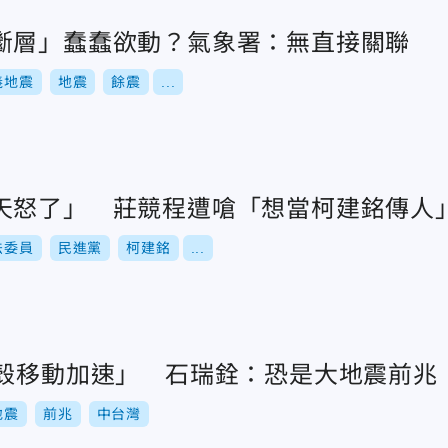
斷層」蠢蠢欲動？氣象署：無直接關聯
義地震
地震
餘震
...
天怒了」 莊競程遭嗆「想當柯建銘傳人
法委員
民進黨
柯建銘
...
地殼移動加速」 石瑞銓：恐是大地震前兆
地震
前兆
中台灣