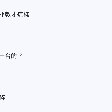
邪教才這樣
一台的？
碎