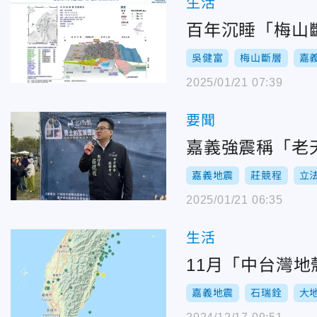
生活
百年沉睡「梅山
吳健富
梅山斷層
嘉
2025/01/21 07:39
要聞
嘉義強震稱「老
嘉義地震
莊競程
立
2025/01/21 06:35
生活
11月「中台灣
嘉義地震
石瑞銓
大