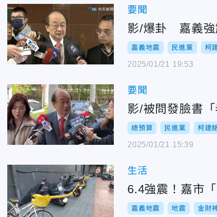
要聞
影/爆卦 嘉義
嘉義地震
民進黨
柯
2025/01/21 19:53
要聞
影/被問發臉書
總預算
民進黨
柯建
2025/01/21 15:39
生活
6.4強震！嘉
嘉義地震
地震
金財