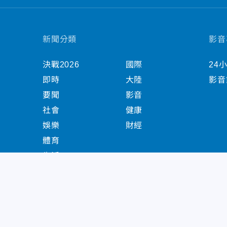
新聞分類
影音
決戰2026
國際
24
即時
大陸
影音
要聞
影音
社會
健康
娛樂
財經
體育
生活
中天新聞網版權所有 © 2022 CTiTV Inc. all Right
China Times Group