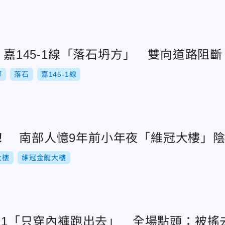
震！嘉145-1線「落石坍方」 雙向道路阻斷
鄉
落石
嘉145-1線
！ 南部人憶9年前小年夜「維冠大樓」
大樓
維冠金龍大樓
921「只穿內褲跑出去」 全場點頭：被搖