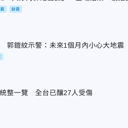
地震
餘震
震 郭鎧紋示警：未來1個月內小心大地震
紋
情統整一覽 全台已釀27人受傷