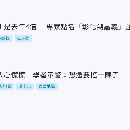
！是去年4倍 專家點名「彰化到嘉義」
郭鎧紋
石瑞銓
人心慌慌 學者示警：恐還要搖一陣子
蓮大地震
溫士忠
嘉義地震