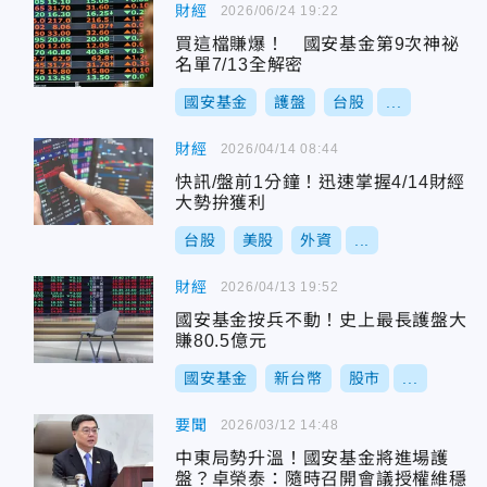
財經
2026/06/24 19:22
買這檔賺爆！ 國安基金第9次神祕
名單7/13全解密
國安基金
護盤
台股
...
財經
2026/04/14 08:44
快訊/盤前1分鐘！迅速掌握4/14財經
大勢拚獲利
台股
美股
外資
...
財經
2026/04/13 19:52
國安基金按兵不動！史上最長護盤大
賺80.5億元
國安基金
新台幣
股市
...
要聞
2026/03/12 14:48
中東局勢升溫！國安基金將進場護
盤？卓榮泰：隨時召開會議授權維穩