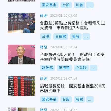
國安基金
台股
川普
...
財經
2026/01/06 08:05
台股創3萬點史詩紀錄！台積電刷12
大驚奇 市場關注7大焦點
台股
台積電
美股
...
財經
2026/01/05 18:34
台股飆破3萬大關！ 財政部：國安
基金退場時間由委員會決議
財政部
阮清華
立法院
...
財經
2025/12/28 07:18
挑戰最長紀錄！國安基金護盤206天
已騎虎難下
國安基金
台股
股票
...
財經
2025/12/10 14:27