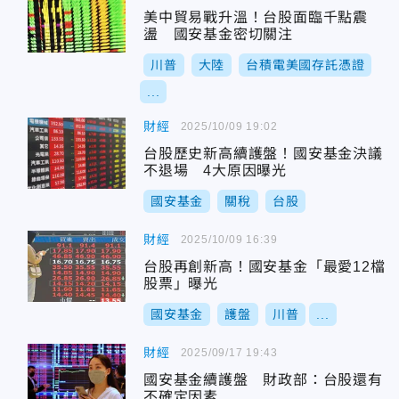
美中貿易戰升溫！台股面臨千點震
盪 國安基金密切關注
川普
大陸
台積電美國存託憑證
...
財經
2025/10/09 19:02
台股歷史新高續護盤！國安基金決議
不退場 4大原因曝光
國安基金
關稅
台股
財經
2025/10/09 16:39
台股再創新高！國安基金「最愛12檔
股票」曝光
國安基金
護盤
川普
...
財經
2025/09/17 19:43
國安基金續護盤 財政部：台股還有
不確定因素