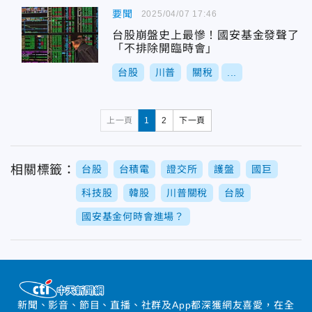
要聞
2025/04/07 17:46
台股崩盤史上最慘！國安基金發聲了
「不排除開臨時會」
台股
川普
關稅
...
上一頁
1
2
下一頁
相關標籤：
台股
台積電
證交所
護盤
國巨
科技股
韓股
川普關稅
台股
國安基金何時會進場？
新聞、影音、節目、直播、社群及App都深獲網友喜愛，在全