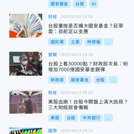
國安基金
台股
AI
財經
2025/11/19 14:26
台股重挫是否擴大國安基金？莊翠
雲：目前足以支應
國民黨
立委
林德福
...
要聞
2025/10/22 13:39
台股上看30000點？財政部次長：盼
增加7000億國安基金銀彈
財政部
國安基金
台股
...
財經
2025/10/13 08:25
美股血崩！台股今開盤上演大逃殺？
三大財經部會備戰
美股
台股
中央銀行
...
國際
2025/10/12 19:12