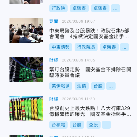
行政院
卓榮泰
卓榮泰
...
要聞
2026/03/09 19:07
中東局勢及台股暴跌！政院召集5部
會開會 4指標決定國安基金出手與
否
中東情勢
行政院長
卓榮泰
...
財經
2026/03/09 14:05
緊盯台股走勢 國安基金不排除召開
臨時委員會議
美伊戰爭
油價
台股
...
財經
2026/03/09 11:30
台股創史上最大跌點！八大行庫329
億穩盤標的曝光 國安基金操盤手講
話了
台積電
台股
亞股
...