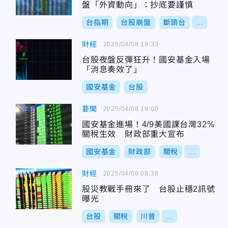
盤「外資動向」：抄底要謹慎
台指期
台股崩盤
斷頭台
...
財經
2025/04/08 19:33
台股夜盤反彈狂升！國安基金入場
「消息奏效了」
國安基金
台股
要聞
2025/04/08 19:00
國安基金進場！4/9美國課台灣32%
關稅生效 財政部重大宣布
國安基金
財政部
關稅
...
財經
2025/04/08 08:38
股災教戰手冊來了 台股止穩2訊號
曝光
台股
關稅
川普
...