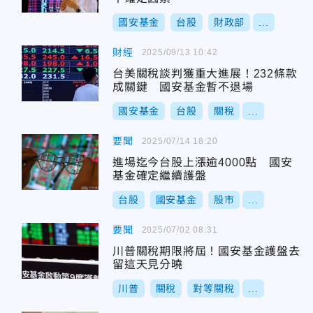
國安基金
台股
財政部
...
財經
2025/09/13 10:42
台美關稅談判獲重大進展！232條款
成關鍵 國安基金暫不退場
國安基金
台股
關稅
...
要聞
2025/07/14 18:20
進場迄今台股上漲逾4000點 國安
基金確定繼續護盤
台股
國安基金
股市
...
要聞
2025/07/02 08:31
川普關稅期限將屆！國安基金護盤去
留這天見分曉
川普
關稅
對等關稅
...