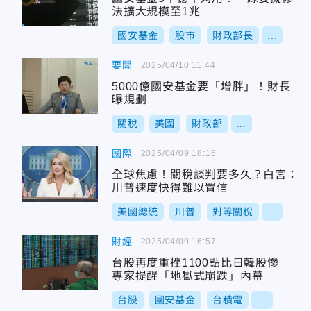
法擴大規模至1兆
國安基金
股市
財政部長
...
要聞
2025/04/10 11:44
5000億國安基金要「增胖」！財長
曝規劃
關稅
美國
財政部
...
國際
2025/04/09 18:16
全球焦慮！關稅談判要多久？白宮：
川普速度快得難以置信
美國總統
川普
對等關稅
...
財經
2025/04/09 16:57
台股再度重挫1100點比日韓股慘
專家提醒「地獄式崩跌」內幕
台股
國安基金
台積電
...