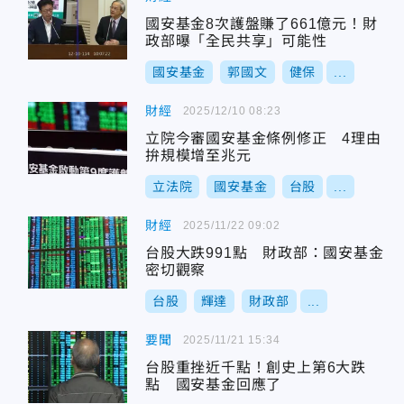
國安基金8次護盤賺了661億元！財
政部曝「全民共享」可能性
國安基金
郭國文
健保
...
財經
2025/12/10 08:23
立院今審國安基金條例修正 4理由
拚規模增至兆元
立法院
國安基金
台股
...
財經
2025/11/22 09:02
台股大跌991點 財政部：國安基金
密切觀察
台股
輝達
財政部
...
要聞
2025/11/21 15:34
台股重挫近千點！創史上第6大跌
點 國安基金回應了