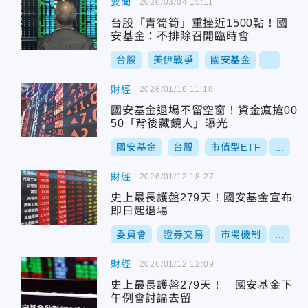
要聞
2026/03/04 15:11
台股「青筍筍」重挫近1500點！國
安基金：不排除召開臨時會
台股
美伊戰爭
國安基金
...
財經
2026/01/18 11:18
國安基金退場不留空窗！資金瘋搶00
50「背後藏鏡人」曝光
國安基金
台股
市值型ETF
...
財經
2026/01/12 18:27
史上最長護盤279天！國安基金宣布
即日起退場
委員會
證券交易
市場機制
...
財經
2026/01/12 12:09
史上最長護盤279天！ 國安基金下
午例會討論去留