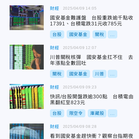
財經
2025/04/09 14:05
國安基金難護盤 台股重跌逾千點收
17391、台積電跌31元收785元
台股
國安基金
關稅
...
財經
2025/04/09 12:07
川普關稅核彈 國安基金扛不住 去
年漲點全數回吐
關稅
國安基金
川普
...
財經
2025/04/09 09:23
快訊/台股開盤跌逾300點 台積電由
黑翻紅至823元
台股
限空令
庫藏股
...
財經
2025/04/09 08:28
看到國安基金趕快衝？觀察台指期夜