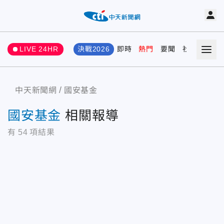
LIVE 24HR
決戰2026
即時
熱門
要聞
社會
娛樂
中天新聞網
國安基金
國安基金
相關報導
有
54
項結果