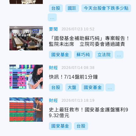
台股
國巨
今天台股會下跌多少點
...
要聞
2026/07/23 10:52
「國發基金補助蘇巧純」專案報告！
監院未出席 立院司委會通過譴責
國安基金
蘇巧純
立法院
...
財經
2026/07/14 08:38
快訊！7/14盤前1分鐘
台股
大盤
國安基金
...
財經
2026/07/13 18:19
史上最狂救市！國安基金護盤獲利9
9.32億元
國安基金
台股