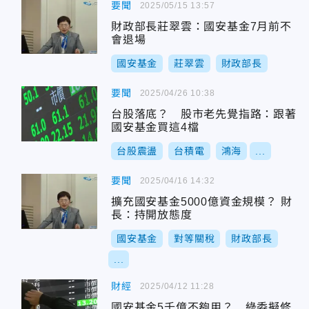
要聞
2025/05/15 13:57
財政部長莊翠雲：國安基金7月前不
會退場
國安基金
莊翠雲
財政部長
要聞
2025/04/26 10:38
台股落底？ 股市老先覺指路：跟著
國安基金買這4檔
台股震盪
台積電
鴻海
...
要聞
2025/04/16 14:32
擴充國安基金5000億資金規模？ 財
長：持開放態度
國安基金
對等關稅
財政部長
...
財經
2025/04/12 11:28
國安基金5千億不夠用？ 綠委擬修