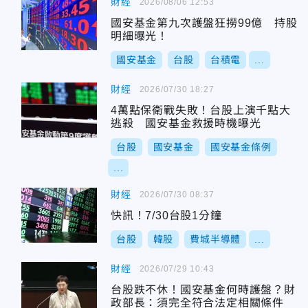
財經
2026/08/06 12:53
國安基金第九次護盤狂撈99億 持股
明細曝光！
國安基金
台股
台積電
...
財經
2026/07/30 18:27
4萬點保衛戰失敗！台股上演千點大
逃殺 國安基金救援時機曝光
台股
國安基金
國安基金條例
...
財經
2026/07/30 08:37
快訊！7/30台股1分鐘
台股
韓股
費城半導體
...
財經
2026/07/29 10:43
台股跌不休！國安基金何時護盤？財
政部長：須完全符合法定相關條件