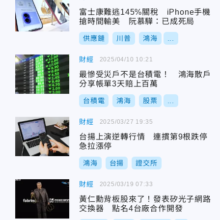
富士康難逃145%關稅 iPhone手機
搶時間輸美 阮慕驊：已成死局
供應鏈
川普
鴻海
...
財經
2025/04/10 10:21
最慘受災戶不是台積電！ 鴻海散戶
分享帳單3天賠上百萬
台積電
鴻海
股票
...
財經
2025/03/27 19:35
台揚上演逆轉行情 連摜第9根跌停
急拉漲停
鴻海
台揚
證交所
財經
2025/03/19 07:33
黃仁勳背板股來了！發表矽光子網路
交換器 點名4台廠合作開發