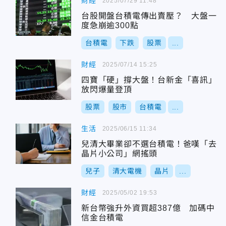
財經
2025/07/29 11:48
台股開盤台積電傳出賣壓？ 大盤一
度急崩逾300點
台積電
下跌
股票
...
財經
2025/07/14 15:25
四寶「硬」撐大盤！台新金「喜訊」
放閃爆量登頂
股票
股市
台積電
...
生活
2025/06/15 11:34
兒清大畢業卻不選台積電！爸嘆「去
晶片小公司」網搖頭
兒子
清大電機
晶片
...
財經
2025/05/02 19:53
新台幣強升外資買超387億 加碼中
信金台積電