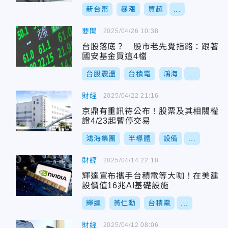
新台幣
暴漲
買超
...
要聞
2025/04/26 10:38
台股落底？ 股市老先覺指路：跟著
國安基金買這4檔
台股震盪
台積電
鴻海
...
財經
2025/04/22 21:16
京鼎有重訊待公布！股票及其相關權
證4/23起暫停交易
鴻海集團
半導體
設備
...
財經
2025/04/14 22:18
輝達宣布攜手台積電等大咖！在美建
設價值16兆AI基礎設施
輝達
黃仁勳
台積電
...
財經
2025/04/12 08:06