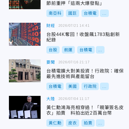
節前重押「這兩大爆發點」
南亞科
國巨
台積電
...
財經
2026/07/21 14:41
台股44K奪回！收盤飆1783點創新
紀錄
台股
航運
台積電
...
要聞
2026/07/16 21:17
台積電擴大對美投資！行政院：確保
最先進技術與產能留台
台積電
美國
行政院
...
大陸
2026/07/04 11:17
黃仁勳鴻海亮相穿過！「親筆簽名皮
衣」拍賣 料拍出近2百萬台幣
黃仁勳
皮衣
拍賣
...