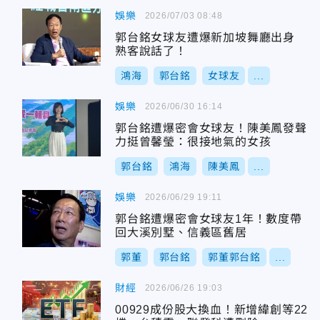
娛樂
2026/07/03 08:48
郭台銘女球友遭爆新加坡舞廳出身
熟客說話了！
鴻海
郭台銘
女球友
...
娛樂
2026/06/30 16:14
郭台銘遭爆密會女球友！陳美鳳發聲
力挺曾馨瑩：很接地氣的女孩
郭台銘
鴻海
陳美鳳
...
娛樂
2026/06/29 19:11
郭台銘遭爆密會女球友1年！數度帶
回大溪別墅、信義區舊居
郭董
郭台銘
郭董郭台銘
...
財經
2026/06/26 19:03
00929成份股大換血！新增緯創等22