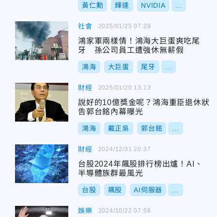
黃仁勳
輝達
NVIDIA
...
社會
2025/01/25 07:29
鴻家軍兩樣情！鴻海大巨蛋爽吃尾
牙 孫公司員工遭強休無薪假
鴻海
大巨蛋
尾牙
...
財經
2025/01/20 13:13
說好的10億獎金呢？鴻海重臣退休狀
告郭台銘內幕曝光
鴻海
戴正吳
郭台銘
...
財經
2024/12/31 20:37
台股2024年飆股排行榜出爐！AI、
半導體族群最風光
台股
飆股
AI伺服器
...
娛樂
2024/10/22 07:58