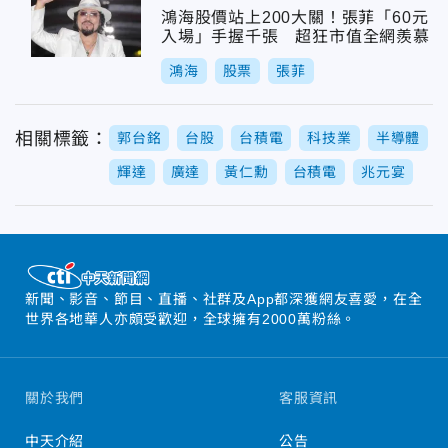
鴻海股價站上200大關！張菲「60元
入場」手握千張 超狂市值全網羨慕
鴻海
股票
張菲
相關標籤：
郭台銘
台股
台積電
科技業
半導體
輝達
廣達
黃仁勳
台積電
兆元宴
新聞、影音、節目、直播、社群及App都深獲網友喜愛，在全
世界各地華人亦頗受歡迎，全球擁有2000萬粉絲。
關於我們
客服資訊
中天介紹
公告