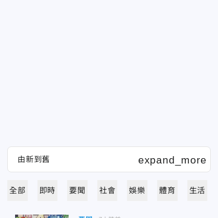
全部
即時
要聞
社會
娛樂
體育
生活