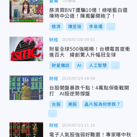
要聞
7小時前
慈濟買BNT遭騙10億！綠嗆藍白還
陳時中公道！陳鳳馨開砲了！
慈濟
陳昱瑄
李易儒
...
財經
2026/07/30 09:01
財星全球500強揭曉！台積電首度衝
進百大 緯創驚人升幅冠全球
財星雜誌
AI
人工智慧
...
財經
2026/07/29 09:58
台股開盤暴跌千點！4萬點保衛戰開
打 AI股逆勢撐盤
台股
美股
晶片股為何慘跌？
...
財經
2026/07/23 21:10
電子人氣股強弱好難選！專家曝中秋