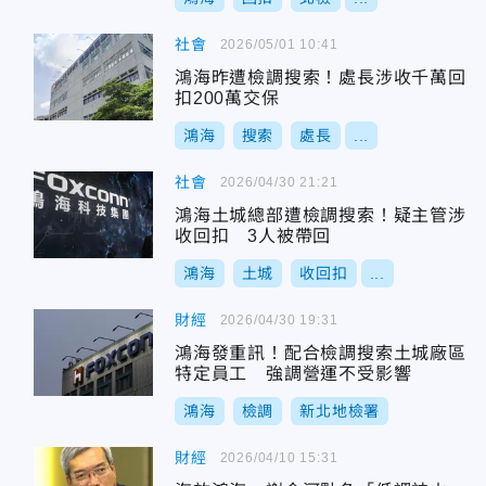
社會
2026/05/01 10:41
鴻海昨遭檢調搜索！處長涉收千萬回
扣200萬交保
鴻海
搜索
處長
...
社會
2026/04/30 21:21
鴻海土城總部遭檢調搜索！疑主管涉
收回扣 3人被帶回
鴻海
土城
收回扣
...
財經
2026/04/30 19:31
鴻海發重訊！配合檢調搜索土城廠區
特定員工 強調營運不受影響
鴻海
檢調
新北地檢署
財經
2026/04/10 15:31