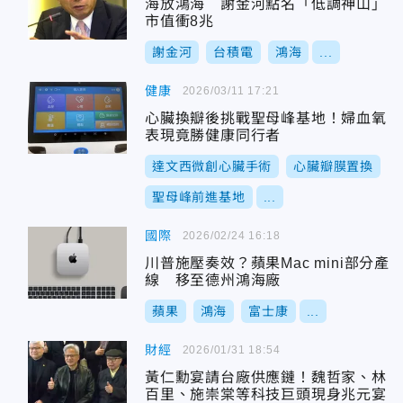
海放鴻海 謝金河點名「低調神山」
市值衝8兆
謝金河
台積電
鴻海
...
健康
2026/03/11 17:21
心臟換瓣後挑戰聖母峰基地！婦血氧
表現竟勝健康同行者
達文西微創心臟手術
心臟瓣膜置換
聖母峰前進基地
...
國際
2026/02/24 16:18
川普施壓奏效？蘋果Mac mini部分產
線 移至德州鴻海廠
蘋果
鴻海
富士康
...
財經
2026/01/31 18:54
黃仁勳宴請台廠供應鏈！魏哲家、林
百里、施崇棠等科技巨頭現身兆元宴