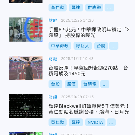
黃仁勳
輝達
供應鏈
...
財經
2025/12/25 14:20
手握8.5兆元！中華郵政明年鎖定「2
類股」 持股標的曝光
中華郵政
綠巨人
台股
...
財經
2025/11/17 10:43
台股反彈！早盤回升超過270點 台
積電觸及1450元
台股
股價
台積電
...
財經
2025/10/29 07:15
輝達Blackwell訂單爆衝5千億美元！
黃仁勳點名感謝台積、鴻海、日月光
黃仁勳
輝達
NVIDIA
...