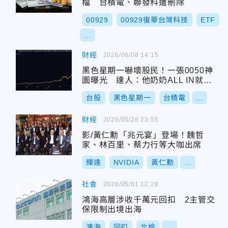
檔 台積電、聯發科遭刪除
00929
00929復華台灣科技
ETF
...
財經
2026/06/08 14:15
黑色星期一嚇壞股民！一張0050神
圖曝光 達人：他奶奶ALL IN就對
了
台股
黑色星期一
台積電
...
財經
2026/05/28 23:55
影/黃仁勳「兆元宴」登場！魏哲
家、林百里、蔡力行等大咖出席
輝達
NVIDIA
黃仁勳
...
社會
2026/05/01 12:28
鴻海高層涉收千萬元回扣 2主管交
保限制出境出海
鴻海
回扣
北檢
...