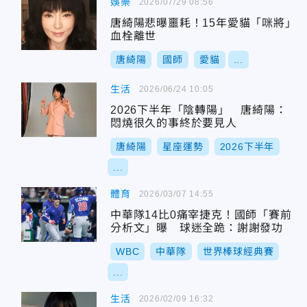
娛樂
2026/07/29 08:56
唐綺陽悲曝噩耗！15年愛貓「咪將」
血栓離世
唐綺陽
國師
愛貓
...
生活
2026/06/24 10:05
2026下半年「陰轉陽」 唐綺陽：
悶燒很久的事終於要見人
唐綺陽
星座運勢
2026下半年
...
體育
2026/03/07 14:55
中華隊14比0痛宰捷克！國師「賽前
分析文」曝 球迷全跪：謝謝發功
WBC
中華隊
世界棒球經典賽
...
生活
2026/02/09 16:32