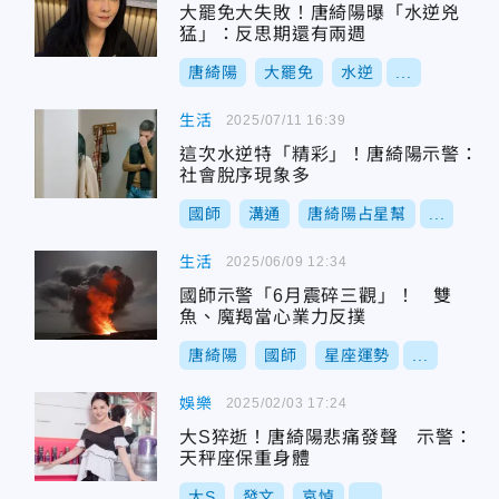
大罷免大失敗！唐綺陽曝「水逆兇
猛」：反思期還有兩週
唐綺陽
大罷免
水逆
...
生活
2025/07/11 16:39
這次水逆特「精彩」！唐綺陽示警：
社會脫序現象多
國師
溝通
唐綺陽占星幫
...
生活
2025/06/09 12:34
國師示警「6月震碎三觀」！ 雙
魚、魔羯當心業力反撲
唐綺陽
國師
星座運勢
...
娛樂
2025/02/03 17:24
大S猝逝！唐綺陽悲痛發聲 示警：
天秤座保重身體
大S
發文
哀悼
...