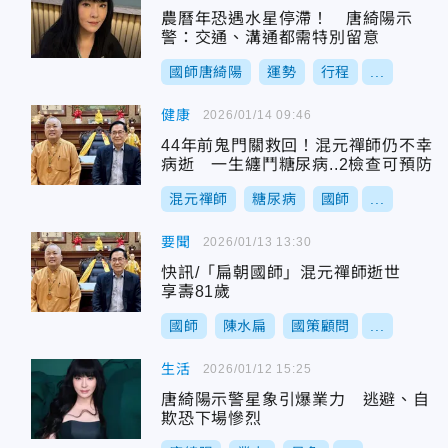
農曆年恐遇水星停滯！ 唐綺陽示
警：交通、溝通都需特別留意
國師唐綺陽
運勢
行程
...
健康
2026/01/14 09:46
44年前鬼門關救回！混元禪師仍不幸
病逝 一生纏鬥糖尿病..2檢查可預防
混元禪師
糖尿病
國師
...
要聞
2026/01/13 13:30
快訊/「扁朝國師」混元禪師逝世
享壽81歲
國師
陳水扁
國策顧問
...
生活
2026/01/12 15:25
唐綺陽示警星象引爆業力 逃避、自
欺恐下場慘烈