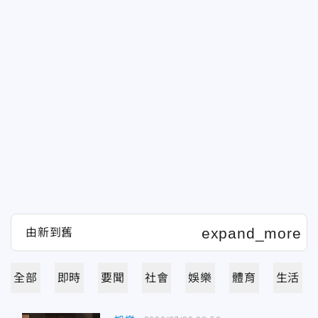
全部
即時
要聞
社會
娛樂
體育
生活