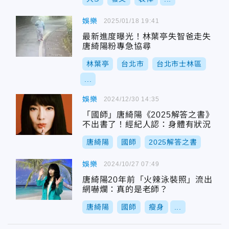
娛樂
2025/01/18 19:41
最新進度曝光！林葉亭失智爸走失
唐綺陽粉專急協尋
林葉亭
台北市
台北市士林區
...
娛樂
2024/12/30 14:35
「國師」唐綺陽《2025解答之書》
不出書了！經紀人認：身體有狀況
唐綺陽
國師
2025解答之書
娛樂
2024/10/27 07:49
唐綺陽20年前「火辣泳裝照」流出
網嚇爛：真的是老師？
唐綺陽
國師
瘦身
...