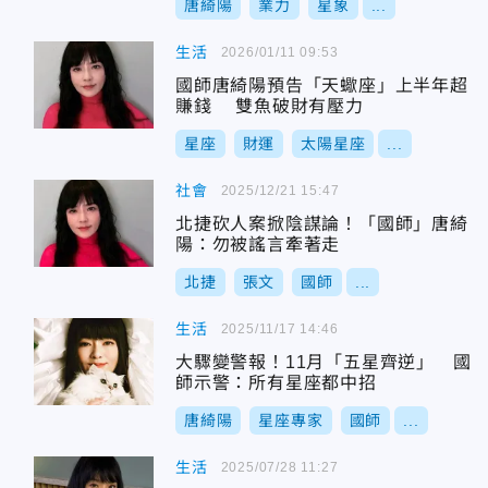
唐綺陽
業力
星象
...
生活
2026/01/11 09:53
國師唐綺陽預告「天蠍座」上半年超
賺錢 雙魚破財有壓力
星座
財運
太陽星座
...
社會
2025/12/21 15:47
北捷砍人案掀陰謀論！「國師」唐綺
陽：勿被謠言牽著走
北捷
張文
國師
...
生活
2025/11/17 14:46
大驟變警報！11月「五星齊逆」 國
師示警：所有星座都中招
唐綺陽
星座專家
國師
...
生活
2025/07/28 11:27