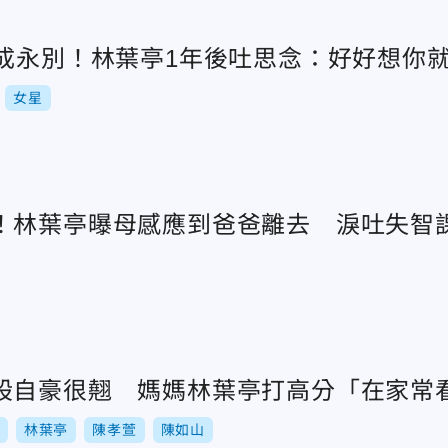
天成永別！林葉亭1年後吐思念：好好想你
女星
！林葉亭曝母感應到爸爸離去 淚吐失智
股自豪很翹 媽媽林葉亭打高分「在家常
林葉亭
陳孝萱
陳如山