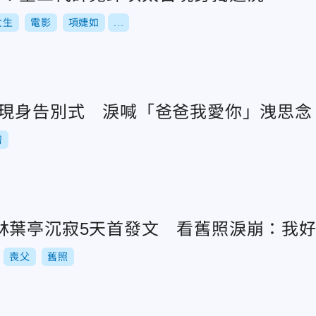
女生
電影
項婕如
...
今現身告別式 淚喊「爸爸我愛你」洩思念
增
林葉亭沉寂5天首發文 看舊照淚崩：我
喪父
舊照