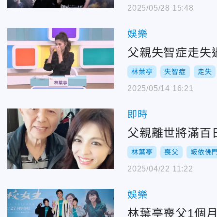
2025/05/28 15:48
娛樂
父親失智症走失
林葉亭
失智症
走失
2025/05/14 16:21
即時
父親離世將滿百
林葉亭
喪父
皈依佛
2025/04/22 11:22
娛樂
林葉亭喪父1個