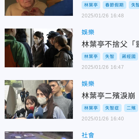
林葉亭
春節假期
失
2025/01/26 16:48
娛樂
林葉亭不捨父「
林葉亭
失智
蔣經國
2025/01/26 16:47
娛樂
林葉亭二殯淚崩
林葉亭
失智症
二殯
2025/01/26 16:40
社會