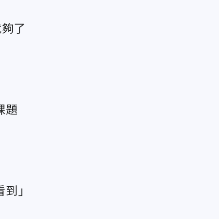
就夠了
課題
看到」