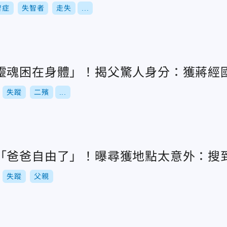
智症
失智者
走失
...
靈魂困在身體」！揭父驚人身分：獲蔣經
失蹤
二殯
...
「爸爸自由了」！曝尋獲地點太意外：搜
失蹤
父親