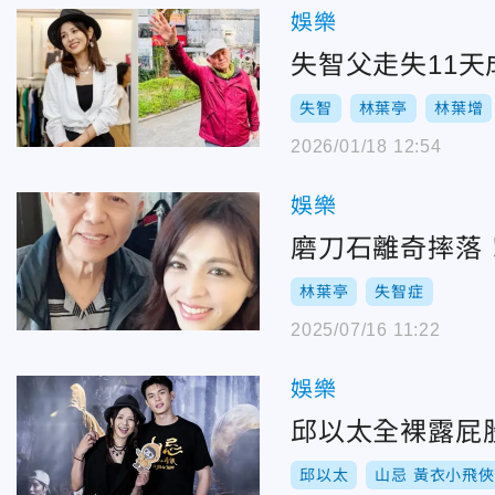
娛樂
失智父走失11
失智
林葉亭
林葉增
2026/01/18 12:54
娛樂
磨刀石離奇摔落
林葉亭
失智症
2025/07/16 11:22
娛樂
邱以太全裸露屁
邱以太
山忌 黃衣小飛俠