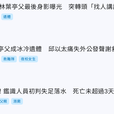
？林葉亭父最後身影曝光 突轉頭「找人講
遺體
葉亭父成冰冷遺體 邱以太痛失外公發聲謝
救難隊
夜校女生
！鑑識人員初判失足落水 死亡未超過3
父親
溺斃