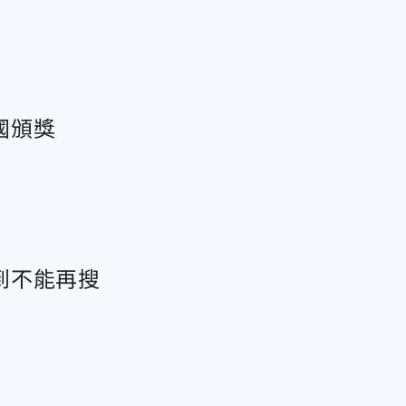
國頒獎
到不能再搜