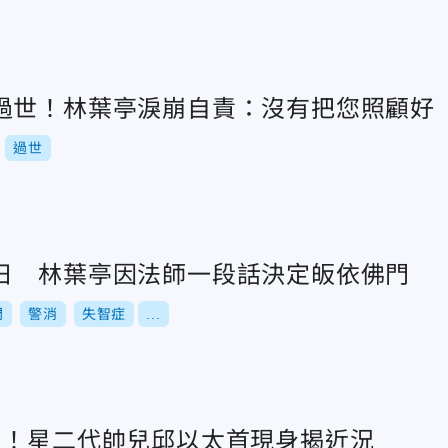
過世！林葉亭淚崩自責：沒有把您照顧好
過世
日 林葉亭因法師一段話決定皈依佛門
門
警消
失智症
...
月！星二代帥兒邱以太首現身揭近況