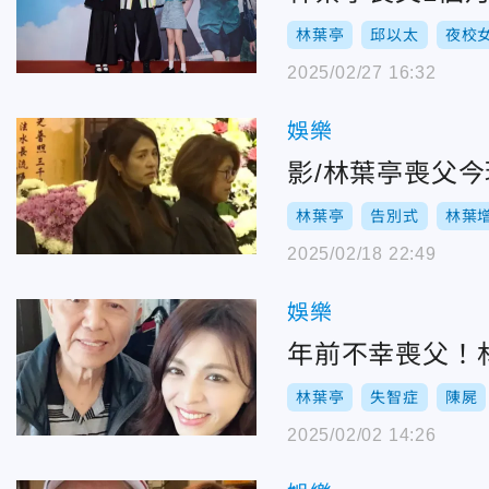
林葉亭
邱以太
夜校
2025/02/27 16:32
娛樂
影/林葉亭喪父
林葉亭
告別式
林葉
2025/02/18 22:49
娛樂
年前不幸喪父！
林葉亭
失智症
陳屍
2025/02/02 14:26