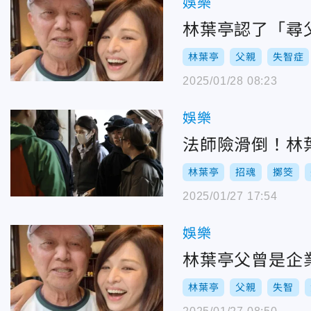
娛樂
林葉亭認了「尋
林葉亭
父親
失智症
2025/01/28 08:23
娛樂
法師險滑倒！林
林葉亭
招魂
擲筊
2025/01/27 17:54
娛樂
林葉亭父曾是企
林葉亭
父親
失智