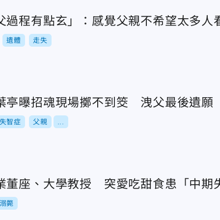
父過程有點玄」：感覺父親不希望太多人
遺體
走失
葉亭曝招魂現場擲不到筊 洩父最後遺願
失智症
父親
...
業董座、大學教授 突愛吃甜食患「中期
溺斃