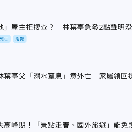
地」屋主拒搜查？ 林葉亭急發2點聲明
死亡
溺斃
林葉亭父「溺水窒息」意外亡 家屬領回
失高峰期！「景點走春、國外旅遊」能免