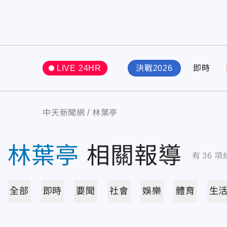
LIVE 24HR
決戰2026
即時
中天新聞網
林葉亭
林葉亭
相關報導
有
36
項
全部
即時
要聞
社會
娛樂
體育
生