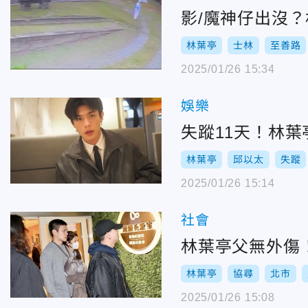
影/魔神仔出沒
林葉亭
士林
至善路
2025/01/26 15:34
娛樂
失蹤11天！林
林葉亭
邱以太
失蹤
2025/01/26 15:14
社會
林葉亭父無外傷
林葉亭
協尋
北市
2025/01/26 15:08