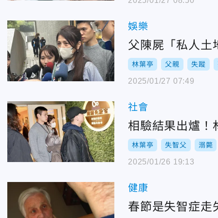
2025/01/27 08:50
娛樂
父陳屍「私人土
林葉亭
父親
失蹤
2025/01/27 07:49
社會
相驗結果出爐！
林葉亭
失智父
溺斃
2025/01/26 19:13
健康
春節是失智症走