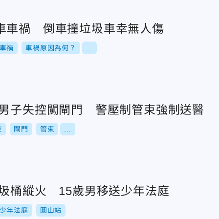
車車禍 倒車撞垃圾車幸無人傷
車禍
車禍原因為何？
...
爆男子失控闖閘門 警壓制管束強制送醫
控
閘門
管束
...
圾桶縱火 15歲男移送少年法庭
少年法庭
圓山站