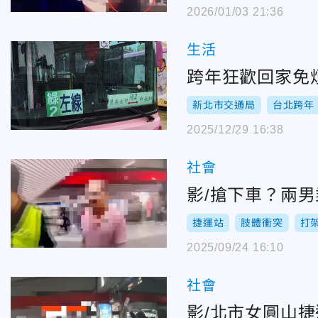
2026/01/03 21:36
生活
跨年狂歡回家免
新北市交通局
台北跨年
2025/12/29 16:38
社會
影/搶下車？兩
捷運站
肢體衝突
打
2025/09/24 16:10
社會
影/北市女圓山