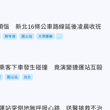
煩惱 新北16條公車路線延後凌晨收班
跨年夜
圓山站
大眾運輸
...
男乘客下車發生碰撞 竟演變捷運站互毆
架
圓山站
台北
捷運站突倒地無呼吸心跳 送醫搶救不治