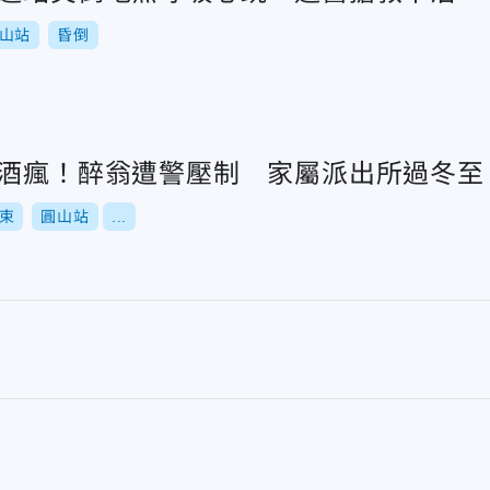
山站
昏倒
發酒瘋！醉翁遭警壓制 家屬派出所過冬至
束
圓山站
...