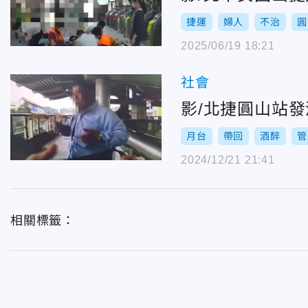
捷運
婦人
不治
圓
2025/06/19 18:21
社會
影/北捷圓山站
月台
帶回
酒醉
管
2024/12/21 21:41
相關標籤：