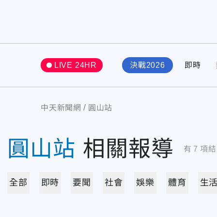
LIVE 24HR
決戰2026
即時
中天新聞網
圓山站
圓山站
相關報導
有
7
項結
全部
即時
要聞
社會
娛樂
體育
生