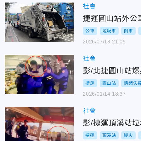
社會
捷運圓山站外公
公車
垃圾車
倒車
2026/07/18 21:05
社會
影/北捷圓山站
捷運
圓山站
情緒失
2026/01/14 18:37
社會
影/捷運頂溪站垃
捷運
頂溪站
縱火