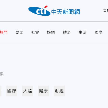
星
熱門
要聞
社會
娛樂
體育
生活
國際
果
活
國際
大陸
健康
財經