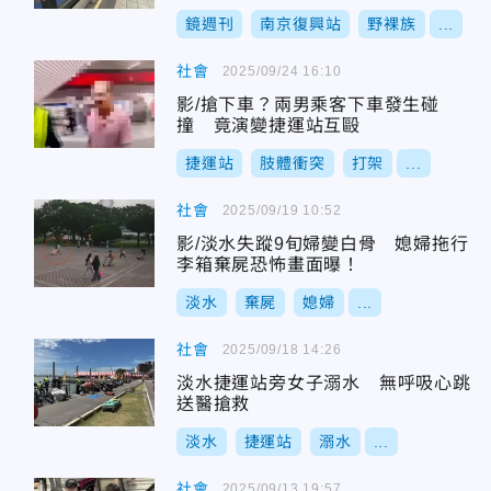
鏡週刊
南京復興站
野裸族
...
社會
2025/09/24 16:10
影/搶下車？兩男乘客下車發生碰
撞 竟演變捷運站互毆
捷運站
肢體衝突
打架
...
社會
2025/09/19 10:52
影/淡水失蹤9旬婦變白骨 媳婦拖行
李箱棄屍恐怖畫面曝！
淡水
棄屍
媳婦
...
社會
2025/09/18 14:26
淡水捷運站旁女子溺水 無呼吸心跳
送醫搶救
淡水
捷運站
溺水
...
社會
2025/09/13 19:57