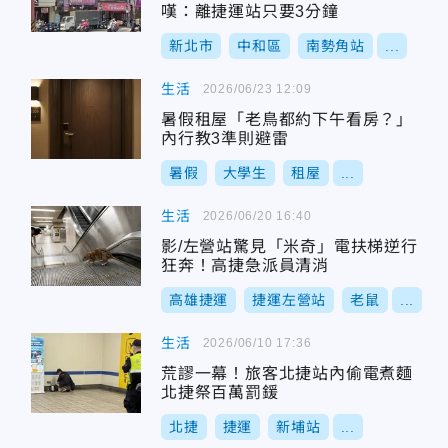
嘆：離捷運站只要3分鐘
新北市
中和區
南勢角站
...
生活
2026/06/23 12:09
暑假租屋「老鳥都約下午看房？」
內行教3準則避雷
暑假
大學生
租屋
...
生活
2026/06/20 16:40
影/左營站驚見「米奇」電扶梯逆行
狂奔！高捷急派員清消
高雄捷運
捷運左營站
老鼠
...
生活
2026/06/10 17:36
荒謬一幕！旅客北捷站內偷電煮麵
北捷祭百萬罰鍰
北捷
捷運
新埔站
...