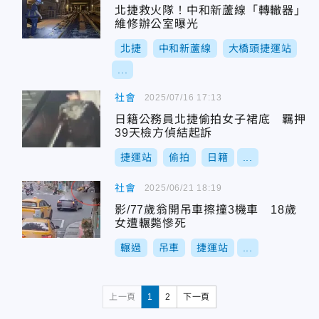
北捷救火隊！中和新蘆線「轉轍器」
維修辦公室曝光
北捷
中和新蘆線
大橋頭捷運站
...
社會
2025/07/16 17:13
日籍公務員北捷偷拍女子裙底 羈押
39天檢方偵結起訴
捷運站
偷拍
日籍
...
社會
2025/06/21 18:19
影/77歲翁開吊車擦撞3機車 18歲
女遭輾斃慘死
輾過
吊車
捷運站
...
上一頁
1
2
下一頁