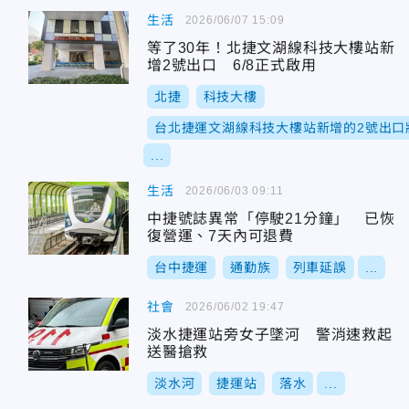
生活
2026/06/07 15:09
等了30年！北捷文湖線科技大樓站新
增2號出口 6/8正式啟用
北捷
科技大樓
台北捷運文湖線科技大樓站新增的2號出口
...
生活
2026/06/03 09:11
中捷號誌異常「停駛21分鐘」 已恢
復營運、7天內可退費
台中捷運
通勤族
列車延誤
...
社會
2026/06/02 19:47
淡水捷運站旁女子墜河 警消速救起
送醫搶救
淡水河
捷運站
落水
...