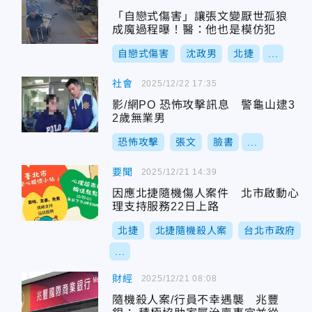
「自戀式傷害」讓張文變厭世孤狼
成魔過程曝！醫：他也是模仿犯
自戀式傷害
沈政男
北捷
...
社會
2025/12/22 17:35
影/網PO 恐怖攻擊訊息 警龜山逮3
2歲無業男
恐怖攻擊
張文
臉書
...
要聞
2025/12/21 14:39
因應北捷隨機傷人案件 北市啟動心
理支持服務22日上路
北捷
北捷隨機殺人案
台北市政府
...
財經
2025/12/21 08:08
隨機殺人案/行員不幸遇襲 兆豐