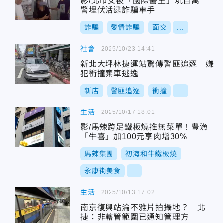
影/北市女被「國際醫生」坑百萬
警埋伏活逮詐騙車手
詐騙
愛情詐騙
面交
...
社會
2025/10/23 14:41
新北大坪林捷運站驚傳警匪追逐 嫌
犯衝撞棄車逃逸
新店
警匪追逐
衝撞
...
生活
2025/10/17 18:01
影/馬辣跨足鐵板燒推無菜單！豊漁
「牛喜」加100元享肉增30%
馬辣集團
初海和牛鐵板燒
永康街美食
...
生活
2025/10/13 17:02
南京復興站淪不雅片拍攝地？ 北
捷：非轄管範圍已通知管理方