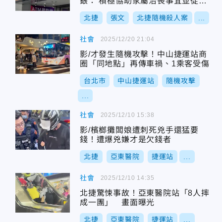
銀： 積極協助家屬治喪事宜並從優
撫恤
北捷
張文
北捷隨機殺人案
...
社會
2025/12/20 21:04
影/才發生隨機攻擊！中山捷運站商
圈「同地點」再傳車禍、1乘客受傷
台北市
中山捷運站
隨機攻擊
...
社會
2025/12/10 15:38
影/檳榔攤闆娘遭刺死兇手還猛要
錢！遭爆兇嫌才是欠錢者
北捷
亞東醫院
捷運站
...
社會
2025/12/10 14:35
北捷驚悚事故！亞東醫院站「8人摔
成一團」 畫面曝光
北捷
亞東醫院
捷運站
...