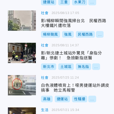
捷運站
三重
水果刀
...
社會
2025/08/13 17:05
影/楊柳瞬間強風掃台北 民權西路
大樓鐵片遭吹落
楊柳颱風
強風
民權西路
...
社會
2025/08/11 14:37
影/新北捷土城站外驚見「身指分
離」慘劇！ 急撿斷指送醫
新北市
土城區
無名指
...
社會
2025/07/25 11:24
白色液體噴背上！噁男捷運站外調皮
搞事 她立馬報警
高雄
捷運站
性騷擾
...
生活
2025/07/21 15:34