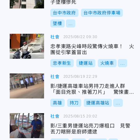
子墜樓慘死
台中市政府
台中市政府停車場
墜樓
...
社會
2025/08/22 09:30
忠孝東路尖峰時段驚傳火燒車！ 火
團從引擎蓋冒出
忠孝新生
捷運站
火燒車
...
社會
2025/08/19 22:29
影/捷運高雄車站男持刀走進人群
「面目兇狠、推著刀片」 驚悚畫面
曝
高雄
持刀
捷運高雄站
...
社會
2025/08/15 20:02
影/三重男捷運站亮刀爆粗口 見警
丟刀瞎掰是廚師遭逮