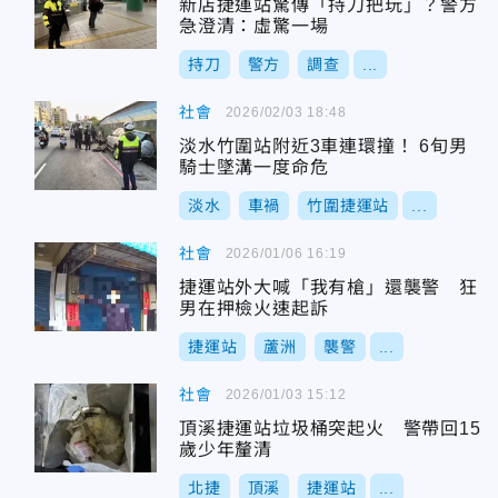
新店捷運站驚傳「持刀把玩」？警方
急澄清：虛驚一場
持刀
警方
調查
...
社會
2026/02/03 18:48
淡水竹圍站附近3車連環撞！ 6旬男
騎士墜溝一度命危
淡水
車禍
竹圍捷運站
...
社會
2026/01/06 16:19
捷運站外大喊「我有槍」還襲警 狂
男在押檢火速起訴
捷運站
蘆洲
襲警
...
社會
2026/01/03 15:12
頂溪捷運站垃圾桶突起火 警帶回15
歲少年釐清
北捷
頂溪
捷運站
...