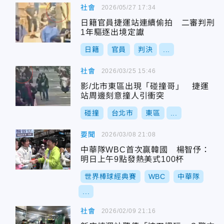
社會
2026/05/27 17:34
日籍官員捷運站連續偷拍 二審判刑
1年驅逐出境定讞
日籍
官員
判決
...
社會
2026/03/25 15:46
影/北市東區出現「碰撞哥」 捷運
站周邊刻意撞人引衝突
碰撞
台北市
東區
...
要聞
2026/03/08 21:08
中華隊WBC首次贏韓國 楊智伃：
明日上午9點發熱美式100杯
世界棒球經典賽
WBC
中華隊
...
社會
2026/02/09 21:16