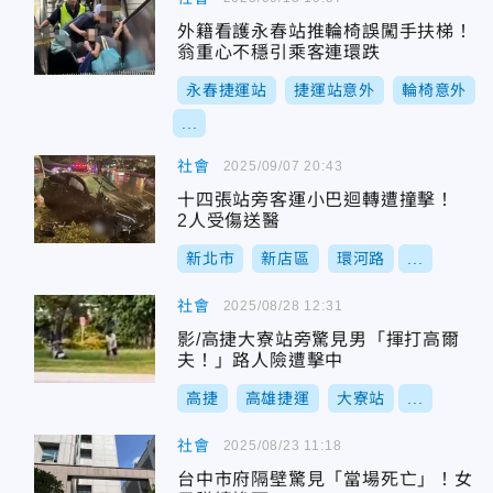
外籍看護永春站推輪椅誤闖手扶梯！
翁重心不穩引乘客連環跌
永春捷運站
捷運站意外
輪椅意外
...
社會
2025/09/07 20:43
十四張站旁客運小巴迴轉遭撞擊！
2人受傷送醫
新北市
新店區
環河路
...
社會
2025/08/28 12:31
影/高捷大寮站旁驚見男「揮打高爾
夫！」路人險遭擊中
高捷
高雄捷運
大寮站
...
社會
2025/08/23 11:18
台中市府隔壁驚見「當場死亡」！女