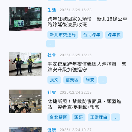
生活
2025/12/29 16:38
跨年狂歡回家免煩惱 新北16條公車
路線延後凌晨收班
新北市交通局
台北跨年
跨年夜
...
社會
2025/12/25 15:15
平安夜至跨年夜信義區人潮擠爆 警
維安升級加強巡守
張文
信義區
維安
...
社會
2025/12/24 22:19
北捷新規！禁戴防毒面具、頭盔進
站 違者直接拒載+報警
台北捷運
頭盔
正當理由
...
健康
2025/12/24 10:27