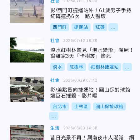
社會
2026/07/21 16:03
影/西門町捷運站外！61歲男子手持
紅磚連扔6次 路人嚇壞
西門町
捷運站
紅磚
...
社會
2026/07/12 18:39
淡水紅樹林驚見「泡水變形」腐屍！
翁離家3天「卡樹叢」慘死
淡水
紅樹林
紅樹林捷運站
...
社會
2026/06/29 07:42
影/差點衝向捷運站！圓山保齡球館
遭巨石摧毀、影片曝
台北市
士林區
圓山保齡球館
...
生活
2026/06/23 14:38
昔日光景不再！興南夜市人潮減 網