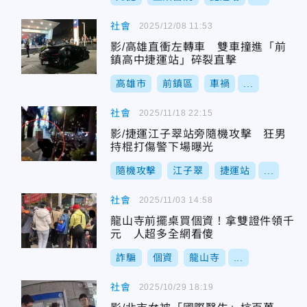
社會
2025/12/08 11:53
影/高雄直衝左轉車 雙車撞進「前
鎮高中捷運站」碎裂直擊
高雄市
前鎮區
車禍
...
社會
2025/11/18 22:15
影/捷運江子翠站旁隨機攻擊 狂男
持棍打傷警下場曝光
隨機攻擊
江子翠
捷運站
...
社會
2025/11/03 14:58
龍山寺前擺桌買個資！拿雙證件領千
元 人超多全網看傻
詐騙
個資
龍山寺
...
社會
2025/10/29 18:19