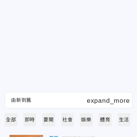
全部
即時
要聞
社會
娛樂
體育
生活