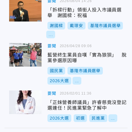
要聞
2026/08/04 14:26
「拆樑行動」領銜人投入市議員選
舉 謝國樑：祝福
謝國樑
戴璟安
基隆市議員選舉
...
要聞
2026/04/28 09:06
藍營終生黨員自嘆「實為狼狽」 脫
黨參選原因曝
國民黨
基隆市議員選舉
2026大選
...
要聞
2026/02/01 11:36
「正妹營養師議員」許睿慈竟沒登記
選連任！民進黨緊急了解中
2026大選
初選
民進黨
...