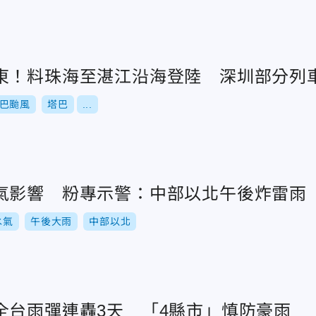
東！料珠海至湛江沿海登陸 深圳部分列
巴颱風
塔巴
...
氣影響 粉專示警：中部以北午後炸雷雨
水氣
午後大雨
中部以北
全台雨彈連轟3天 「4縣市」慎防豪雨