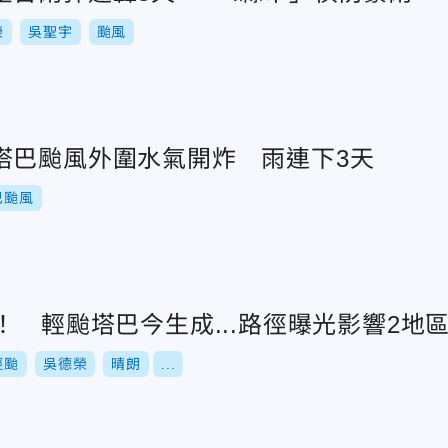
榮
吳聖宇
颱風
塔巴颱風外圍水氣開炸 雨連下3天
巴颱風
！ 輕颱塔巴今生成...路徑曝光影響2地
輕颱
吳德榮
晴朗
...