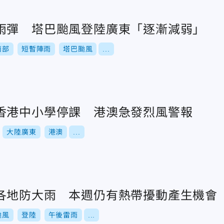
雨彈 塔巴颱風登陸廣東「逐漸減弱」
南部
短暫陣雨
塔巴颱風
...
香港中小學停課 港澳急發烈風警報
大陸廣東
港澳
...
各地防大雨 本週仍有熱帶擾動產生機會
颱風
登陸
午後雷雨
...