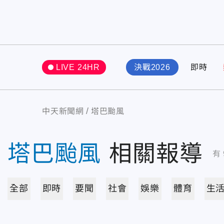
LIVE 24HR
決戰2026
即時
中天新聞網
塔巴颱風
塔巴颱風
相關報導
有
全部
即時
要聞
社會
娛樂
體育
生