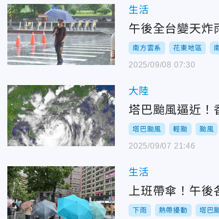
生活
午後全台變天炸
南方雲系
花東地區
2025/09/08 07:30
大陸
塔巴颱風逼近！
塔巴颱風
輕颱
颱風
2025/09/07 21:46
生活
上班帶傘！午後
下雨
熱帶擾動
塔巴