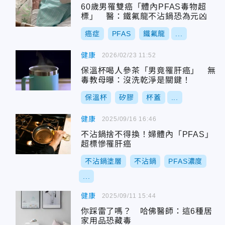
60歲男罹雙癌「體內PFAS毒物超
標」 醫：鐵氟龍不沾鍋恐為元凶
癌症
PFAS
鐵氟龍
...
健康
2026/02/23 11:52
保溫杯喝人參茶「男竟罹肝癌」 無
毒教母曝：沒洗乾淨是關鍵！
保溫杯
矽膠
杯蓋
...
健康
2025/09/16 16:46
不沾鍋捨不得換！婦體內「PFAS」
超標慘罹肝癌
不沾鍋塗層
不沾鍋
PFAS濃度
...
健康
2025/09/11 15:44
你踩雷了嗎？ 哈佛醫師：這6種居
家用品恐藏毒