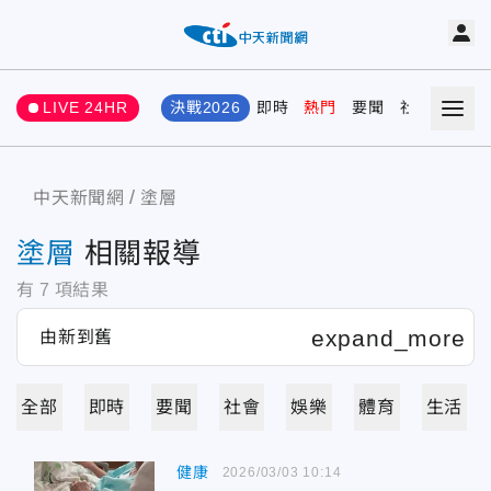
LIVE 24HR
決戰2026
即時
熱門
要聞
社會
娛樂
中天新聞網
塗層
塗層
相關報導
有
7
項結果
全部
即時
要聞
社會
娛樂
體育
生活
健康
2026/03/03 10:14