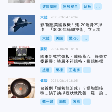
健康風險
家居安全
砧板
...
大陸
2025/03/14 14:34
影/輾壓美國戰機！殲-20隱身不掉
漆 「3000年絲綢技術」立大功
大陸
美國
殲-20
...
要聞
2024/10/20 18:18
國軍新式抗彈板、戰術背心 綠營立
委踢爆：塗層不符規格、綁規格標
塗層
綁標
王定宇
...
健康
2024/08/14 18:05
台首例「鐵氟龍流感」？婦胸悶咳
嗽…鍋子換掉症狀就改善 羅一鈞：
不會人傳人
蘇一峰
胸悶
咳嗽
...