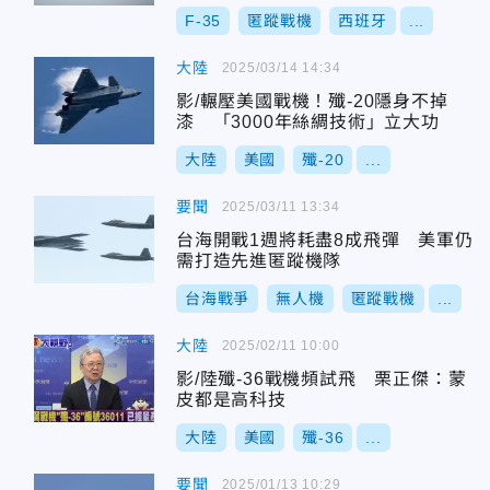
F-35
匿蹤戰機
西班牙
...
大陸
2025/03/14 14:34
影/輾壓美國戰機！殲-20隱身不掉
漆 「3000年絲綢技術」立大功
大陸
美國
殲-20
...
要聞
2025/03/11 13:34
台海開戰1週將耗盡8成飛彈 美軍仍
需打造先進匿蹤機隊
台海戰爭
無人機
匿蹤戰機
...
大陸
2025/02/11 10:00
影/陸殲-36戰機頻試飛 栗正傑：蒙
皮都是高科技
大陸
美國
殲-36
...
要聞
2025/01/13 10:29