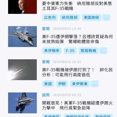
憂中東軍力失衡 納坦雅胡反對美售
土耳其F-35戰機
以色列
納坦雅胡
美國總統
...
要聞
2026/03/21 10:40
美F-35遭伊朗擊落？呂禮詩質疑為何
未放熱焰彈 驚曝軟體致命傷
美伊戰爭
F-35
匿蹤戰機
...
要聞
2026/03/20 16:55
美F-35戰機被伊朗打到了！ 帥化民
分析：可能飛行高度過低
美國
伊朗
美伊戰事
...
國際
2026/03/20 00:25
開戰首見！美軍F-35戰機疑遭伊朗火
力擊中 飛行員緊急迫降