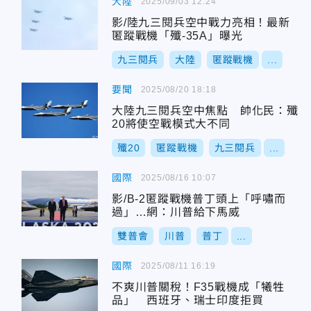
大陸
2025/09/03 12:24
影/陸九三閱兵空中戰力亮相！最新
匿蹤戰機「殲-35A」曝光
九三閱兵
大陸
匿蹤戰機
...
要聞
2025/08/20 18:18
大陸九三閱兵空中焦點 帥化民：殲
20將使空戰模式大不同
殲20
匿蹤戰機
九三閱兵
...
國際
2025/08/16 10:07
影/B-2匿蹤戰機普丁頭上「呼嘯而
過」…網：川普給下馬威
雙普會
川普
普丁
...
國際
2025/08/11 16:19
不爽川普關稅！F35戰機成「犧牲
品」 西班牙、瑞士印度拒買