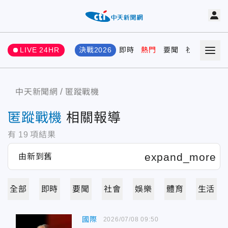
LIVE 24HR
決戰2026
即時
熱門
要聞
社會
娛樂
中天新聞網
匿蹤戰機
匿蹤戰機
相關報導
有
19
項結果
全部
即時
要聞
社會
娛樂
體育
生活
國際
2026/07/08 09:50