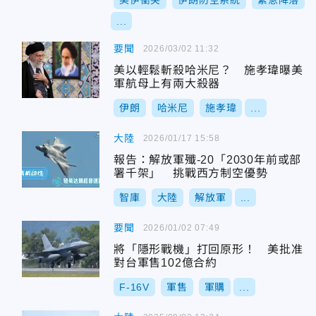
美伊衝突
伊朗防空系統
緊急降落
...
要聞
2026/03/02 11:32
美以輕鬆斬殺哈米尼？ 施孝瑋曝美
軍航母上有兩大殺器
伊朗
哈米尼
施孝瑋
...
大陸
2026/01/17 15:58
報告：解放軍殲-20「2030年前或部
署千架」 挑戰西方制空優勢
智庫
大陸
解放軍
...
要聞
2026/01/02 07:49
將「隱形戰機」打回原形！ 美批准
對台軍售102億合約
F-16V
軍售
軍購
...