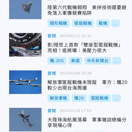
陸第六代戰機翱翔 美拼技術還要避
免落入軍備競賽陷阱
隱形戰機
匿蹤戰機
戰機
...
要聞
2025/01/12 10:31
影/陸世上首款「雙座型匿蹤戰機」
亮相！退將曝：美壓力很大
殲-20S
美國
中天新聞台
...
要聞
2025/01/06 10:48
解放軍匿蹤戰機未現蹤 軍方：殲20
較少出現台海周邊
解放軍機
殲20
匿蹤戰機
...
要聞
2024/11/18 17:59
大陸珠海航展落幕 軍事雜誌總編分
享現場心得