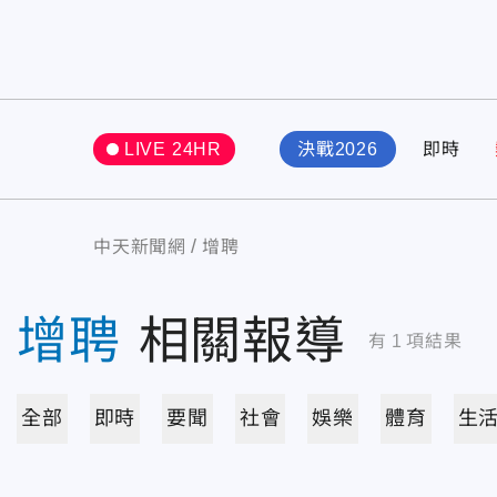
LIVE 24HR
決戰2026
即時
中天新聞網
增聘
增聘
相關報導
有
1
項結果
全部
即時
要聞
社會
娛樂
體育
生