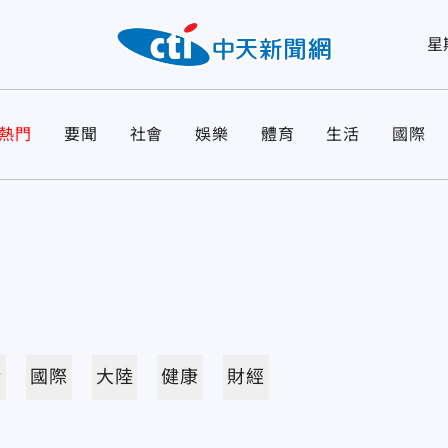
星
熱門
要聞
社會
娛樂
體育
生活
國際
活
國際
大陸
健康
財經