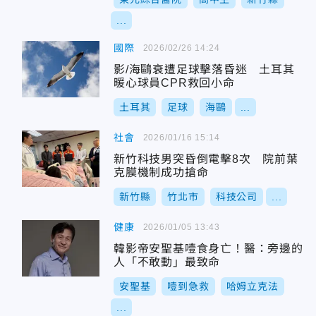
...
國際
2026/02/26 14:24
影/海鷗衰遭足球擊落昏迷 土耳其
暖心球員CPR救回小命
土耳其
足球
海鷗
...
社會
2026/01/16 15:14
新竹科技男突昏倒電擊8次 院前葉
克膜機制成功搶命
新竹縣
竹北市
科技公司
...
健康
2026/01/05 13:43
韓影帝安聖基噎食身亡！醫：旁邊的
人「不敢動」最致命
安聖基
噎到急救
哈姆立克法
...