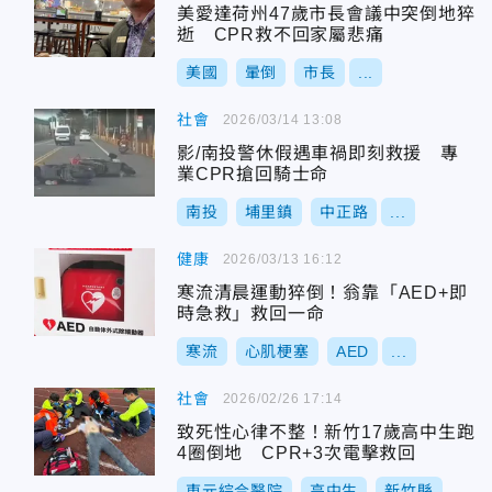
美愛達荷州47歲市長會議中突倒地猝
逝 CPR救不回家屬悲痛
美國
暈倒
市長
...
社會
2026/03/14 13:08
影/南投警休假遇車禍即刻救援 專
業CPR搶回騎士命
南投
埔里鎮
中正路
...
健康
2026/03/13 16:12
寒流清晨運動猝倒！翁靠「AED+即
時急救」救回一命
寒流
心肌梗塞
AED
...
社會
2026/02/26 17:14
致死性心律不整！新竹17歲高中生跑
4圈倒地 CPR+3次電擊救回
東元綜合醫院
高中生
新竹縣