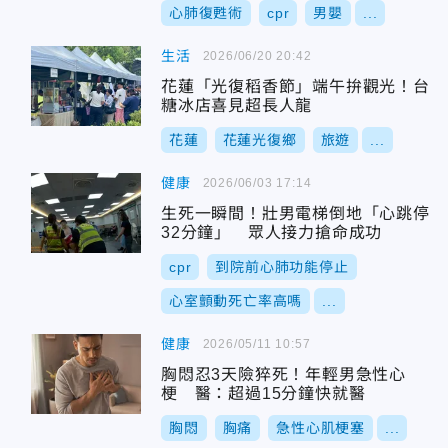
心肺復甦術
cpr
男嬰
...
生活
2026/06/20 20:42
花蓮「光復稻香節」端午拚觀光！台
糖冰店喜見超長人龍
花蓮
花蓮光復鄉
旅遊
...
健康
2026/06/03 17:14
生死一瞬間！壯男電梯倒地「心跳停
32分鐘」 眾人接力搶命成功
cpr
到院前心肺功能停止
心室顫動死亡率高嗎
...
健康
2026/05/11 10:57
胸悶忍3天險猝死！年輕男急性心
梗 醫：超過15分鐘快就醫
胸悶
胸痛
急性心肌梗塞
...