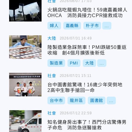
社會
2026/08/07 17:03
火鍋店吃龍蝦丸噎住！59歲嘉義婦人
OHCA 消防員接力CPR搶救成功
婦人
嘉義縣
朴子市
...
大陸
2026/07/31 16:49
陸製造業急踩煞車！PMI跌破50重返
收縮 創4個月擴張後新低
製造業
PMI
大陸
...
社會
2026/07/21 15:11
台中圖書館驚魂！16歲少年突倒地
2高中生聯手搶回一命
台中市
龍井區
圖書館
...
社會
2026/07/12 22:59
知名健身房出事了！西門分店驚傳男
子命危 消防急送醫搶救