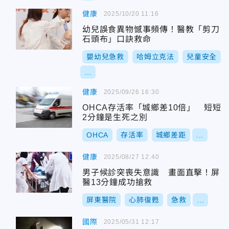
健康
2025/10/20 11:16
幼兒誤食異物憾事頻傳！醫教「剪刀
石頭布」口訣救命
嬰幼兒急救
哈姆立克法
兒童安全
...
健康
2025/09/26 16:30
OHCA存活率「城鄉差10倍」 短短
2分鐘是生死之別
OHCA
存活率
城鄉差距
...
健康
2025/08/27 12:40
男子候診突喪失意識 畫面直擊！屏
醫13分鐘成功搶救
屏東醫院
心肺復甦
急救
...
國際
2025/05/31 12:17