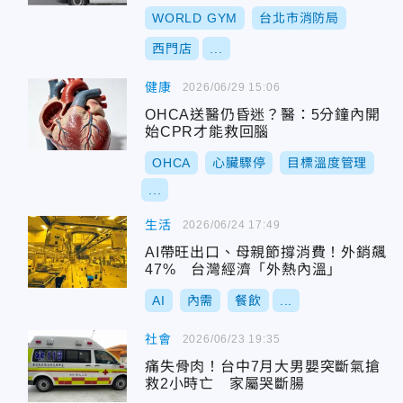
WORLD GYM
台北市消防局
西門店
...
健康
2026/06/29 15:06
OHCA送醫仍昏迷？醫：5分鐘內開
始CPR才能救回腦
OHCA
心臟驟停
目標溫度管理
...
生活
2026/06/24 17:49
AI帶旺出口、母親節撐消費！外銷飆
47% 台灣經濟「外熱內溫」
AI
內需
餐飲
...
社會
2026/06/23 19:35
痛失骨肉！台中7月大男嬰突斷氣搶
救2小時亡 家屬哭斷腸