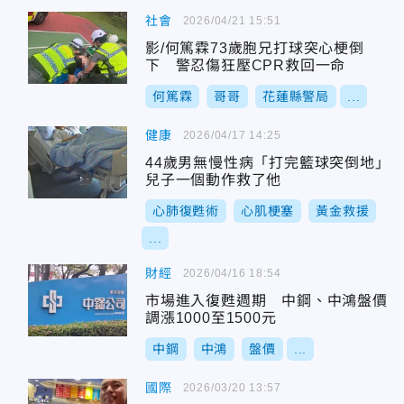
社會
2026/04/21 15:51
影/何篤霖73歲胞兄打球突心梗倒
下 警忍傷狂壓CPR救回一命
何篤霖
哥哥
花蓮縣警局
...
健康
2026/04/17 14:25
44歲男無慢性病「打完籃球突倒地」
兒子一個動作救了他
心肺復甦術
心肌梗塞
黃金救援
...
財經
2026/04/16 18:54
市場進入復甦週期 中鋼、中鴻盤價
調漲1000至1500元
中鋼
中鴻
盤價
...
國際
2026/03/20 13:57