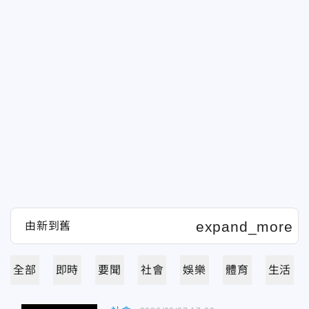
全部
即時
要聞
社會
娛樂
體育
生活