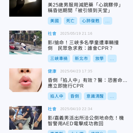
美25歲男服用減肥藥「心跳驟停」
稱昏迷期間「被引領到天堂」
美國
死亡
心肺復甦
...
社會
2025/05/19 21:16
影/搶命！三峽多名學童遭車輛撞
倒 民眾急求救：誰會CPR？
三峽車禍
新北市
放學
...
健康
2025/04/23 17:35
昏倒「掐人中」有效？醫：恐害命…
應立即施行CPR
掐人中
昏倒
意識清醒
...
社會
2025/04/10 22:34
影/嘉義男派出所洽公倒地命危！機
智警用AED電擊成功救回