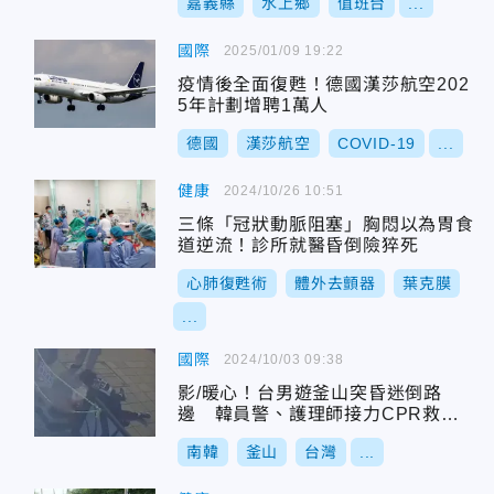
嘉義縣
水上鄉
值班台
...
國際
2025/01/09 19:22
疫情後全面復甦！德國漢莎航空202
5年計劃增聘1萬人
德國
漢莎航空
COVID-19
...
健康
2024/10/26 10:51
三條「冠狀動脈阻塞」胸悶以為胃食
道逆流！診所就醫昏倒險猝死
心肺復甦術
體外去顫器
葉克膜
...
國際
2024/10/03 09:38
影/暖心！台男遊釜山突昏迷倒路
邊 韓員警、護理師接力CPR救回
一命
南韓
釜山
台灣
...