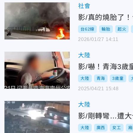
社會
影/真的燒胎了！
台62線
輪胎
起火
2026/01/27 14:11
大陸
影/嚇！青海3
大陸
青海
3歲童
2025/04/21 15:48
大陸
影/剛轉彎…遭
大陸
廣西
女工
廂