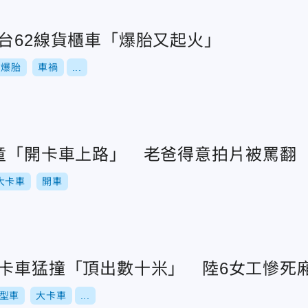
台62線貨櫃車「爆胎又起火」
爆胎
車禍
...
歲童「開卡車上路」 老爸得意拍片被罵翻
大卡車
開車
大卡車猛撞「頂出數十米」 陸6女工慘死
型車
大卡車
...