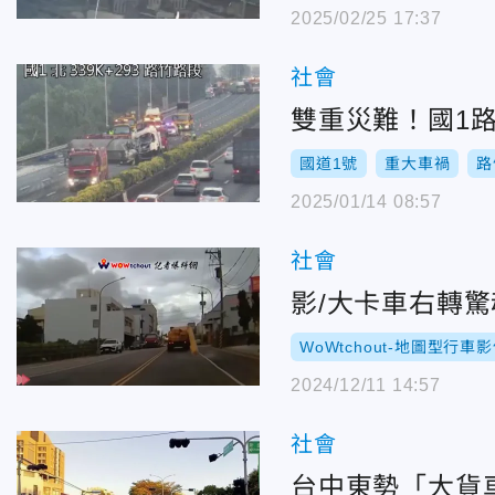
2025/02/25 17:37
社會
雙重災難！國1
國道1號
重大車禍
路
2025/01/14 08:57
社會
影/大卡車右轉
WoWtchout-地圖型行
2024/12/11 14:57
社會
台中東勢「大貨