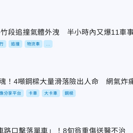
路竹段追撞氣體外洩 半小時內又爆11車
竹
追撞
物流車
...
驚魂！4噸鋼樑大量滑落險出人命 網氣炸
車影像分享平台
卡車
大卡車
鋼樑
車路口擊落單車」！8旬翁重傷送醫不治