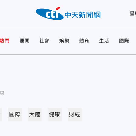
星
熱門
要聞
社會
娛樂
體育
生活
國際
果
活
國際
大陸
健康
財經