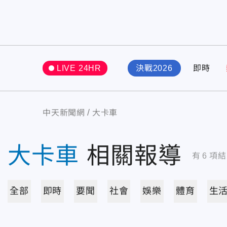
LIVE 24HR
決戰2026
即時
中天新聞網
大卡車
大卡車
相關報導
有
6
項結
全部
即時
要聞
社會
娛樂
體育
生