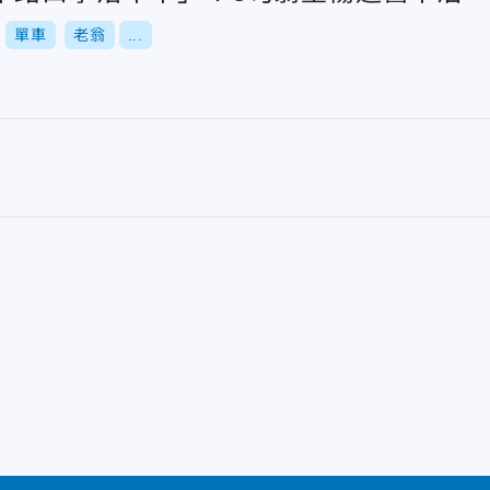
單車
老翁
...