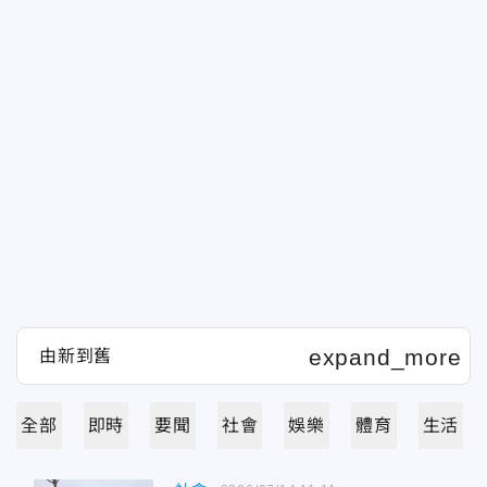
全部
即時
要聞
社會
娛樂
體育
生活