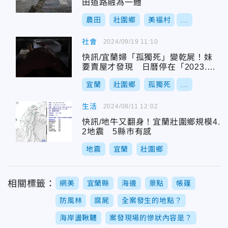
田道路融為一體
農田
壯圍鄉
美福村
...
社會
2024/09/19 11:10
快訊/宜蘭婦「孤獨死」變乾屍！妹
要賣屋才發現 日曆停在「2023.11.
23」
宜蘭
壯圍鄉
孤獨死
...
生活
2024/08/11 12:02
快訊/地牛又翻身！宜蘭壯圍鄉規模4.
2地震 5縣市有感
地震
宜蘭
壯圍鄉
相關標籤：
網美
宜蘭縣
海邊
景點
帳篷
防風林
腐屍
全案發生的地點？
海岸盪鞦韆
案發現場的慘狀內容是？