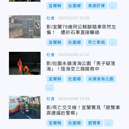
宜蘭縣
壯圍鄉
喪屍菸彈
...
社會
2025/11/27 15:26
影/宜蘭79歲阿公騎腳踏車突然左
偏！ 遭砂石車直接輾過
宜蘭縣
壯圍鄉
死亡車禍
...
社會
2025/11/09 12:11
影/壯圍永鎮濱海公園「男子疑落
海」！陸海空三路搜救中
宜蘭縣
壯圍鄉
永鎮濱海公園
...
社會
2025/10/08 13:49
影/死亡交叉線！宜蘭驚見「遊覽車
高速逼近警察」
宜蘭縣
壯圍鄉
遊覽車
...