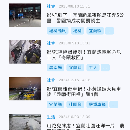
社會
2025/08/13 11:31
影/抓到了！宜蘭颱風夜鴕鳥狂奔5公
里 警圍捕成功開罰飼主
楊柳颱風
楊柳
宜蘭縣
...
社會
2025/07/13 13:31
影/死神燒蛋幾咧！宜蘭遭電擊命危
工人「奇蹟救回」
屠宰場
宜蘭縣
工人
...
社會
2024/12/15 14:18
影/宜蘭離奇車禍！小黃撞翻大貨車
後「整輛衝田裡」釀4傷
宜蘭縣
壯圍鄉
嚴重車禍
...
生活
2024/10/03 13:39
山陀兒肆虐！宜蘭壯圍汪洋一片 農