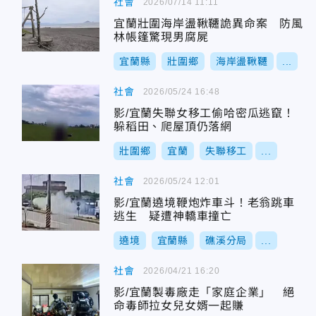
社會
2026/07/14 11:11
宜蘭壯圍海岸盪鞦韆詭異命案 防風
林帳篷驚現男腐屍
宜蘭縣
壯圍鄉
海岸盪鞦韆
...
社會
2026/05/24 16:48
影/宜蘭失聯女移工偷哈密瓜逃竄！
躲稻田、爬屋頂仍落網
壯圍鄉
宜蘭
失聯移工
...
社會
2026/05/24 12:01
影/宜蘭遶境鞭炮炸車斗！老翁跳車
逃生 疑遭神轎車撞亡
遶境
宜蘭縣
礁溪分局
...
社會
2026/04/21 16:20
影/宜蘭製毒廠走「家庭企業」 絕
命毒師拉女兒女婿一起賺