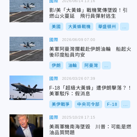
國際
2026/06/14 13:16
影/美「大黃蜂」戰機驚傳墜毀！引
燃山火蔓延 飛行員彈射逃生
美國
大黃蜂戰機
華盛頓州
...
國際
2026/06/09 07:00
美軍阿曼灣攔截赴伊朗油輪 船起火
後印度船員均安
伊朗
油輪
阿曼灣
...
國際
2026/03/26 07:39
F-18「超級大黃蜂」遭伊朗擊落？！
美軍駁斥：假消息
美伊戰爭
中央司令部
F-18
...
國際
2025/10/28 17:15
美兩軍機南海墜毀 川普：可能是燃
油品質問題