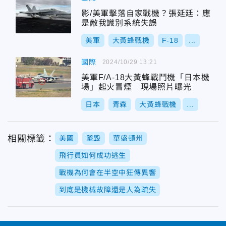
影/美軍擊落自家戰機？張延廷：應
是敵我識別系統失誤
美軍
大黃蜂戰機
F-18
...
國際
2024/10/29 13:21
美軍F/A-18大黃蜂戰鬥機「日本機
場」起火冒煙 現場照片曝光
日本
青森
大黃蜂戰機
...
相關標籤：
美國
墜毀
華盛頓州
飛行員如何成功逃生
戰機為何會在半空中狂傳異響
到底是機械故障還是人為疏失