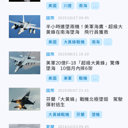
美國
川普
南海
...
國際
2025/10/27 09:45
半小時連墜兩機！美軍海鷹、超級大
黃蜂在南海墜海 飛行員獲救
美國
大黃蜂戰機
南海
...
國際
2025/08/21 16:20
美軍20億F-18「超級大黃蜂」驚傳
墜海 10個月內摔6架
美國
美軍
戰機
...
國際
2025/05/07 21:41
芬蘭「大黃蜂」戰機北極墜毀 駕駛
彈射逃生
大黃蜂戰機
芬蘭
墜機
要聞
2024/12/23 09:45