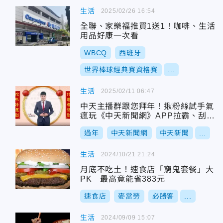
生活
2025/02/26 16:54
全聯、家樂福推買1送1！咖啡、生活
用品好康一次看
WBCQ
西班牙
世界棒球經典賽資格賽
...
生活
2025/02/11 06:47
中天主播群跟您拜年！揪粉絲試手氣
瘋玩《中天新聞網》APP拉霸、刮刮
樂
過年
中天新聞網
中天新聞
...
生活
2024/10/21 21:24
月底不吃土！速食店「窮鬼套餐」大
PK 最高竟能省383元
速食店
麥當勞
必勝客
...
生活
2024/09/09 15:07