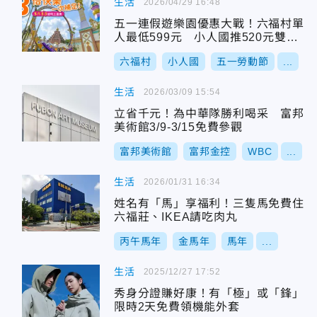
生活
2026/04/29 16:48
五一連假遊樂園優惠大戰！六福村單
人最低599元 小人國推520元雙人
票
六福村
小人國
五一勞動節
...
生活
2026/03/09 15:54
立省千元！為中華隊勝利喝采 富邦
美術館3/9-3/15免費參觀
富邦美術館
富邦金控
WBC
...
生活
2026/01/31 16:34
姓名有「馬」享福利！三隻馬免費住
六福莊、IKEA請吃肉丸
丙午馬年
金馬年
馬年
...
生活
2025/12/27 17:52
秀身分證賺好康！有「極」或「鋒」
限時2天免費領機能外套