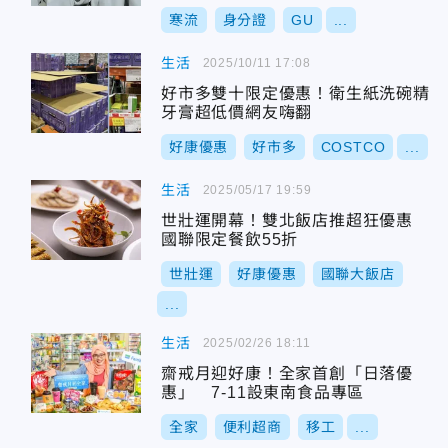
寒流
身分證
GU
...
生活
2025/10/11 17:08
好市多雙十限定優惠！衛生紙洗碗精
牙膏超低價網友嗨翻
好康優惠
好市多
COSTCO
...
生活
2025/05/17 19:59
世壯運開幕！雙北飯店推超狂優惠
國聯限定餐飲55折
世壯運
好康優惠
國聯大飯店
...
生活
2025/02/26 18:11
齋戒月迎好康！全家首創「日落優
惠」 7-11設東南食品專區
全家
便利超商
移工
...