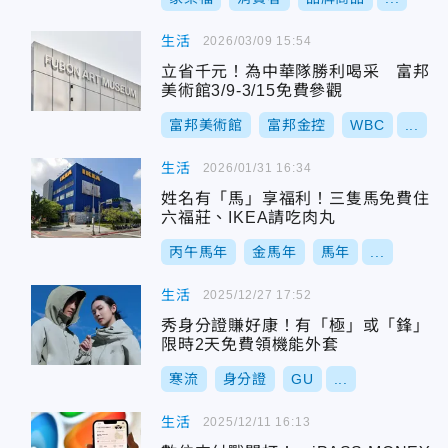
生活
2026/03/09 15:54
立省千元！為中華隊勝利喝采 富邦
美術館3/9-3/15免費參觀
富邦美術館
富邦金控
WBC
...
生活
2026/01/31 16:34
姓名有「馬」享福利！三隻馬免費住
六福莊、IKEA請吃肉丸
丙午馬年
金馬年
馬年
...
生活
2025/12/27 17:52
秀身分證賺好康！有「極」或「鋒」
限時2天免費領機能外套
寒流
身分證
GU
...
生活
2025/12/11 16:13