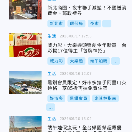
新北商圈、夜市聯手減塑！不塑送消
費金、郵政禮券
新北市
環保局
夜市
...
生活
2026/06/17 17:53
威力彩、大樂透頭獎創今年新高！台
彩揭17億得主「包牌神招」
威力彩
大樂透
端午加碼
...
生活
2026/06/16 12:07
黑鑽會員限定！好市多攜手阿里山英
迪格 享85折再抽免費住宿
好市多
黑鑽會員
米其林指南
...
生活
2026/06/10 13:02
端午連假瘋玩！全台樂園祭超殺優