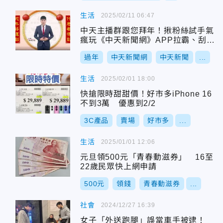
生活
2025/02/11 06:47
中天主播群跟您拜年！揪粉絲試手氣
瘋玩《中天新聞網》APP拉霸、刮刮
樂
過年
中天新聞網
中天新聞
...
生活
2025/02/01 18:00
快搶限時甜甜價！好市多iPhone 16
不到3萬 優惠到2/2
3C產品
賣場
好市多
...
生活
2025/01/01 12:06
元旦領500元「青春動滋券」 16至
22歲民眾快上網申請
500元
領錢
青春動滋券
...
社會
2024/12/27 16:39
女子「外送跑腿」誤當車手被逮！