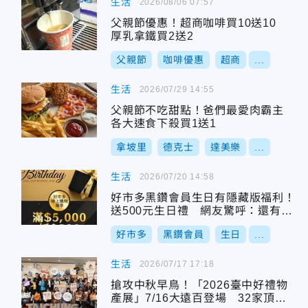
生活
2026/08/06 07:57
父親節優惠！超商咖啡買10送10
厚乳拿鐵買2送2
父親節
咖啡優惠
超商
...
生活
2026/07/29 14:55
父親節不吃甜點！爸們最愛肉霸主
各大速食下殺買1送1
拿坡里
德克士
達美樂
...
生活
2026/07/20 14:58
好市多黑鑽會員生日有隱藏版福利！
送500元生日禮 網友驚呼：還有這
好康
好市多
黑鑽會員
生日
...
生活
2026/07/17 17:18
搶攻中秋早鳥！「2026臺中好禮物
產展」7/16大遠百登場 32家頂尖