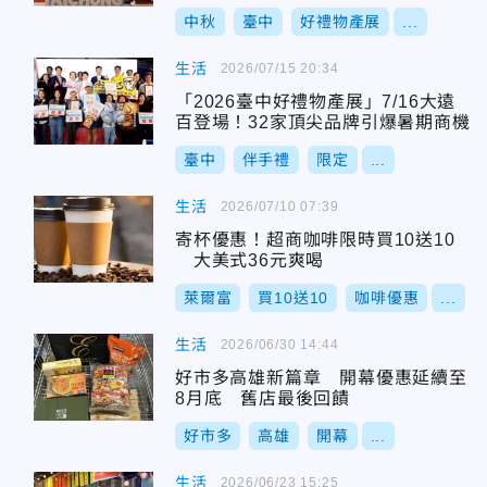
品牌強強聯手
中秋
臺中
好禮物產展
...
生活
2026/07/15 20:34
「2026臺中好禮物產展」7/16大遠
百登場！32家頂尖品牌引爆暑期商機
臺中
伴手禮
限定
...
生活
2026/07/10 07:39
寄杯優惠！超商咖啡限時買10送10
大美式36元爽喝
萊爾富
買10送10
咖啡優惠
...
生活
2026/06/30 14:44
好市多高雄新篇章 開幕優惠延續至
8月底 舊店最後回饋
好市多
高雄
開幕
...
生活
2026/06/23 15:25