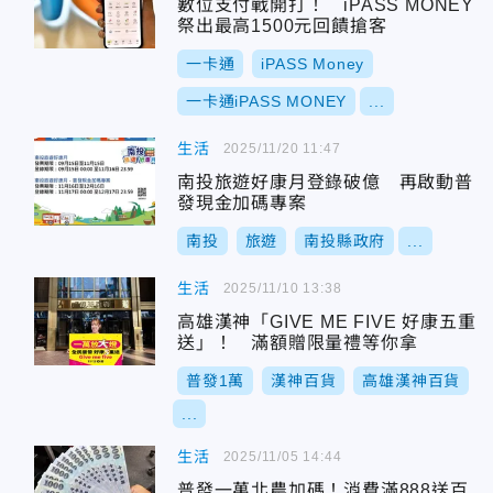
數位支付戰開打！ iPASS MONEY
祭出最高1500元回饋搶客
一卡通
iPASS Money
一卡通iPASS MONEY
...
生活
2025/11/20 11:47
南投旅遊好康月登錄破億 再啟動普
發現金加碼專案
南投
旅遊
南投縣政府
...
生活
2025/11/10 13:38
高雄漢神「GIVE ME FIVE 好康五重
送」！ 滿額贈限量禮等你拿
普發1萬
漢神百貨
高雄漢神百貨
...
生活
2025/11/05 14:44
普發一萬北農加碼！消費滿888送百