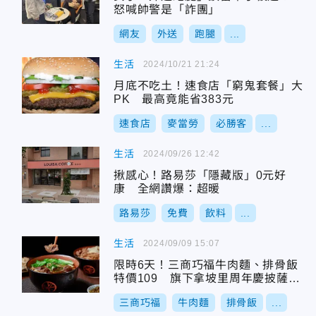
怒喊帥警是「詐團」
網友
外送
跑腿
...
生活
2024/10/21 21:24
月底不吃土！速食店「窮鬼套餐」大
PK 最高竟能省383元
速食店
麥當勞
必勝客
...
生活
2024/09/26 12:42
揪感心！路易莎「隱藏版」0元好
康 全網讚爆：超暖
路易莎
免費
飲料
...
生活
2024/09/09 15:07
限時6天！三商巧福牛肉麵、排骨飯
特價109 旗下拿坡里周年慶披薩、
炸雞199別錯過
三商巧福
牛肉麵
排骨飯
...