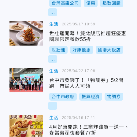
台灣高鐵公司
優惠
點數回饋
...
生活
2025/05/17 19:59
世壯運開幕！雙北飯店推超狂優惠
國聯限定餐飲55折
世壯運
好康優惠
國聯大飯店
...
生活
2025/04/22 17:08
台中市發錢了！「物調券」5/2開
跑 市民人人可領
台中市政府
振興經濟
物調券
...
生活
2025/04/16 17:41
4月好康開跑！三商炸雞買一送一、
麥當勞深夜套餐77折