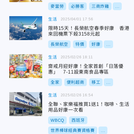
麥當勞
必勝客
三商炸雞
...
生活
2025/04/01 17:56
限時15天！長榮航空春季好康 香港
來回機票下殺3158元起
長榮航空
特價
好康
...
生活
2025/02/26 18:11
齋戒月迎好康！全家首創「日落優
惠」 7-11設東南食品專區
全家
便利超商
移工
...
生活
2025/02/26 16:54
全聯、家樂福推買1送1！咖啡、生活
用品好康一次看
WBCQ
西班牙
世界棒球經典賽資格賽
...