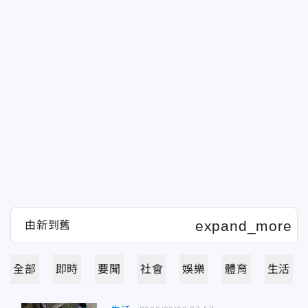
全部
即時
要聞
社會
娛樂
體育
生活