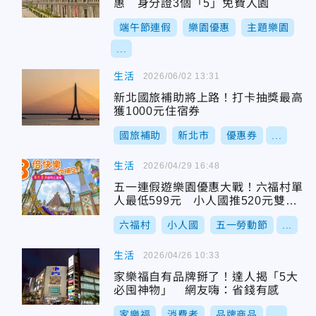
惠 身分證3個「5」免費入園
端午節連假
樂園優惠
主題樂園
...
生活
2026/06/02 13:31
新北國旅補助將上路！打卡抽獎最高
獲1000元住宿券
國旅補助
新北市
優惠券
...
生活
2026/04/29 16:48
五一連假遊樂園優惠大戰！六福村單
人最低599元 小人國推520元雙人
票
六福村
小人國
五一勞動節
...
生活
2026/04/26 10:33
家樂福自有品牌掰了！達人揭「5大
必囤神物」 網友嗨：省錢有感
家樂福
消費者
品牌商品
...