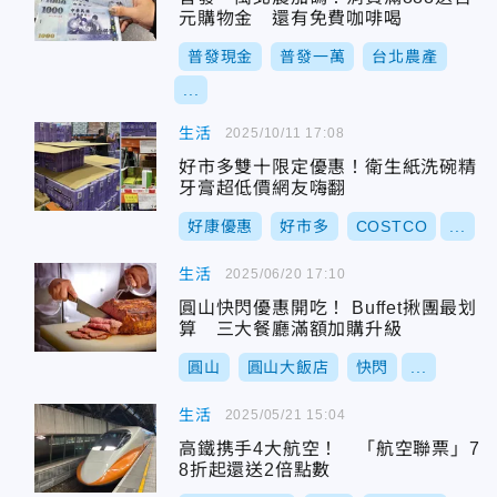
元購物金 還有免費咖啡喝
普發現金
普發一萬
台北農產
...
生活
2025/10/11 17:08
好市多雙十限定優惠！衛生紙洗碗精
牙膏超低價網友嗨翻
好康優惠
好市多
COSTCO
...
生活
2025/06/20 17:10
圓山快閃優惠開吃！ Buffet揪團最划
算 三大餐廳滿額加購升級
圓山
圓山大飯店
快閃
...
生活
2025/05/21 15:04
高鐵携手4大航空！ 「航空聯票」7
8折起還送2倍點數