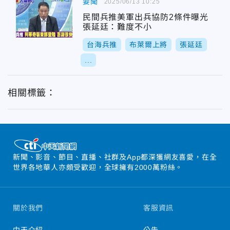
要聞
2025/06/13 10:25
民間兵推美軍出兵協防2條件曝光
張延廷：難度不小
台海兵推
布萊爾上將
張延廷
...
相關標籤：
新聞、影音、節目、直播、社群及App都深獲網友喜愛，在全
世界各地華人亦頗受歡迎，全球擁有2000萬粉絲。
關於我們
客服資訊