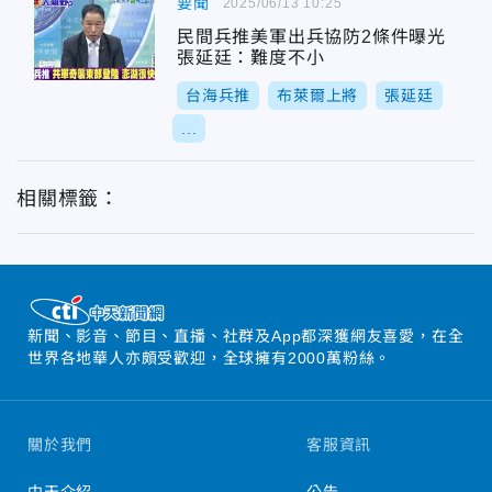
要聞
2025/06/13 10:25
民間兵推美軍出兵協防2條件曝光
張延廷：難度不小
台海兵推
布萊爾上將
張延廷
...
相關標籤：
新聞、影音、節目、直播、社群及App都深獲網友喜愛，在全
世界各地華人亦頗受歡迎，全球擁有2000萬粉絲。
關於我們
客服資訊