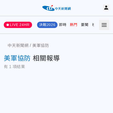
LIVE 24HR
決戰2026
即時
熱門
要聞
社會
娛樂
中天新聞網
美軍協防
美軍協防
相關報導
有
1
項結果