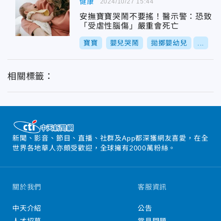
健康
2024/10/27 15:44
安撫寶寶哭鬧不要搖！醫示警：恐致
「受虐性腦傷」嚴重會死亡
寶寶
嬰兒哭鬧
拋擲嬰幼兒
...
相關標籤：
新聞、影音、節目、直播、社群及App都深獲網友喜愛，在全
世界各地華人亦頗受歡迎，全球擁有2000萬粉絲。
關於我們
客服資訊
中天介紹
公告