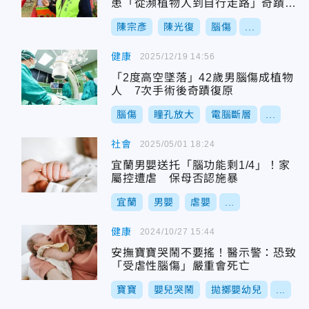
患「從瀕植物人到自行走路」奇蹟康
復
陳宗彥
陳光復
腦傷
...
健康
2025/12/19 14:56
「2度高空墜落」42歲男腦傷成植物
人 7次手術後奇蹟復原
腦傷
瞳孔放大
電腦斷層
...
社會
2025/05/01 18:24
宜蘭男嬰送托「腦功能剩1/4」！家
屬控遭虐 保母否認施暴
宜蘭
男嬰
虐嬰
...
健康
2024/10/27 15:44
安撫寶寶哭鬧不要搖！醫示警：恐致
「受虐性腦傷」嚴重會死亡
寶寶
嬰兒哭鬧
拋擲嬰幼兒
...