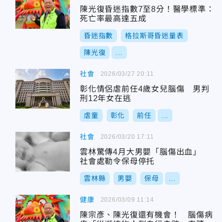
陳光復昏迷指數7至8分！醫學標準：
死亡率最高達五成
昏迷指數
格拉斯哥昏迷量表
陳光復
...
社會
2026/03/27 20:11
彰化情侶虐前任4歲女兒腦傷 男判
刑12年女在逃
虐童
彰化
前任
...
社會
2026/03/20 17:11
雲林驚傳4月大男嬰「腦傷出血」
社會處勒令保母停托
雲林縣
男嬰
保母
...
健康
2026/03/09 11:14
陳宗彥、陳光復還有機會！ 腦傷病