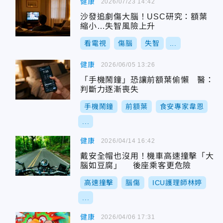
健康
2026/07/23 14:42
沙發追劇傷大腦！USC研究：額葉
縮小…失智風險上升
看電視
傷腦
失智
...
健康
2026/06/05 13:26
「手機鬧鐘」恐讓前額葉偷懶 醫：
判斷力逐漸喪失
手機鬧鐘
前額葉
食安專家韋恩
...
健康
2026/04/14 16:42
戴安全帽也沒用！機車高速撞擊「大
腦如豆腐」 後座乘客更危險
高速撞擊
腦傷
ICU護理師林婷
...
健康
2026/04/06 17:31