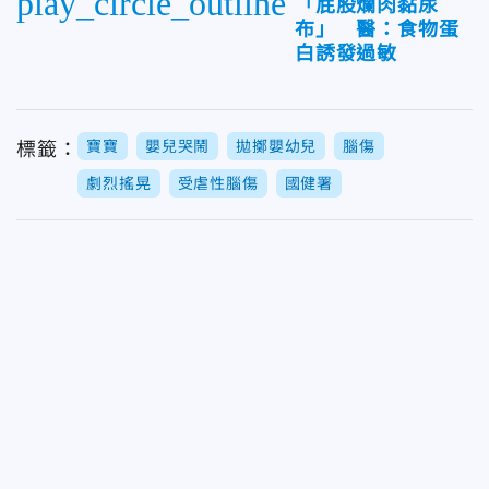
play_circle_outline
「屁股爛肉黏尿
布」 醫：食物蛋
白誘發過敏
寶寶
嬰兒哭鬧
拋擲嬰幼兒
腦傷
標籤：
劇烈搖晃
受虐性腦傷
國健署