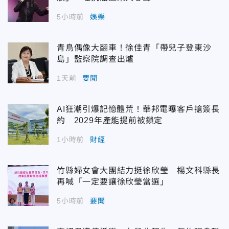
5小時前
娛樂
青鳥偶像大翻車！徐佳青「帶兒子登東沙
島」監察院調查出爐
1天前
要聞
AI狂潮引爆記憶體荒！華邦電曝客戶搶簽長
約 2029年產能提前被鎖定
1小時前
財經
竹縣婦女會大團結力挺徐欣瑩 楊文科縣長
再喊「一定要讓徐欣瑩當選」
5小時前
要聞