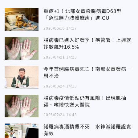
重症+1！北部女童染腸病毒D68型
「急性無力肢體麻痺」進ICU
2026/06/16 14:27
腸病毒已進入好發季！疾管署：上週就
診數飆升16.5%
2026/04/21 14:23
今年首例腸病毒死亡！南部女童發病一
周不治
2026/03/24 14:13
腸病毒疫情低點仍有風險！出現肌抽
躍、嗜睡快送大醫院
2026/02/24 14:43
諾羅病毒酒精殺不死 水神滅諾羅證實
有效