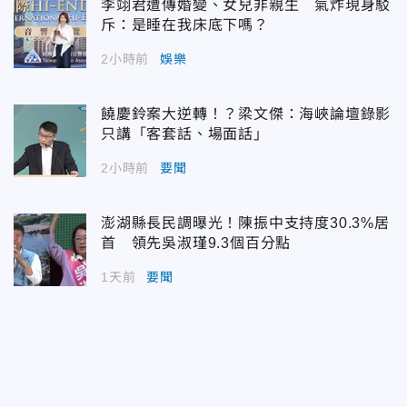
李翊君遭傳婚變、女兒非親生 氣炸現身駁
斥：是睡在我床底下嗎？
2小時前
娛樂
饒慶鈴案大逆轉！？梁文傑：海峽論壇錄影
只講「客套話、場面話」
2小時前
要聞
澎湖縣長民調曝光！陳振中支持度30.3%居
首 領先吳淑瑾9.3個百分點
1天前
要聞