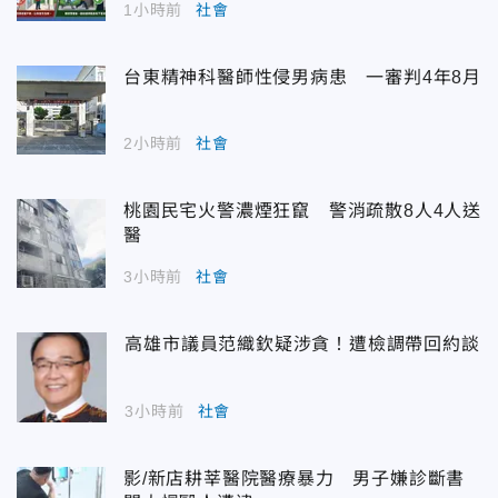
1小時前
社會
台東精神科醫師性侵男病患 一審判4年8月
2小時前
社會
桃園民宅火警濃煙狂竄 警消疏散8人4人送
醫
3小時前
社會
高雄市議員范織欽疑涉貪！遭檢調帶回約談
3小時前
社會
影/新店耕莘醫院醫療暴力 男子嫌診斷書