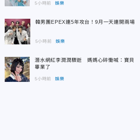
5小時前
娛樂
韓男團EPEX連5年攻台！9月一天連開兩場
5小時前
娛樂
潛水網紅李潤潤驟逝 媽媽心碎慟喊：寶貝
畢業了
5小時前
娛樂