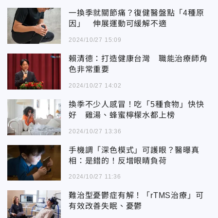
一換季就關節痛？復健醫盤點「4種原
因」 伸展運動可緩解不適
2024/10/27 15:09
賴清德：打造健康台灣 職能治療師角
色非常重要
2024/10/27 14:02
換季不少人感冒！吃「5種食物」快快
好 雞湯、蜂蜜檸檬水都上榜
2024/10/27 13:36
手機調「深色模式」可護眼？醫曝真
相：是錯的！反增眼睛負荷
2024/10/27 11:36
難治型憂鬱症有解！「rTMS治療」可
有效改善失眠、憂鬱