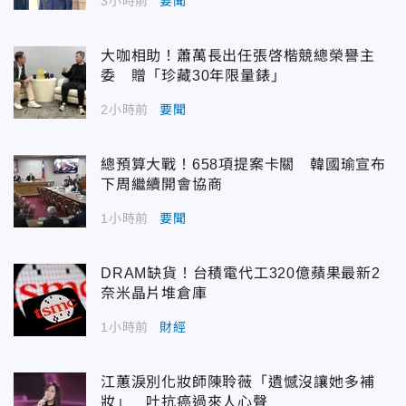
3小時前
要聞
大咖相助！蕭萬長出任張啓楷競總榮譽主
委 贈「珍藏30年限量錶」
2小時前
要聞
總預算大戰！658項提案卡關 韓國瑜宣布
下周繼續開會協商
1小時前
要聞
DRAM缺貨！台積電代工320億蘋果最新2
奈米晶片堆倉庫
1小時前
財經
江蕙淚別化妝師陳聆薇「遺憾沒讓她多補
妝」 吐抗癌過來人心聲