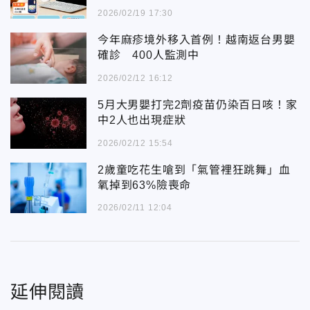
2026/02/19 17:30
今年麻疹境外移入首例！越南返台男嬰
確診 400人監測中
2026/02/12 16:12
5月大男嬰打完2劑疫苗仍染百日咳！家
中2人也出現症狀
2026/02/12 15:54
2歲童吃花生嗆到「氣管裡狂跳舞」血
氧掉到63%險喪命
2026/02/11 12:04
延伸閱讀