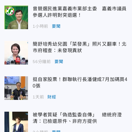
曾競選民進黨嘉義市黨部主委 嘉義市議員
參選人許明對突退選！
1小時前
要聞
簡舒培秀幼兒園「菜發黑」照片又翻車！北
市府稽查：未發現異狀
56分鐘前
要聞
挺自家股票！群聯執行長潘健成7月加碼買4
0張
1天前
財經
被學者質疑「偽造監委自傳」 總統府澄
清：已檢還原件、非府方提供