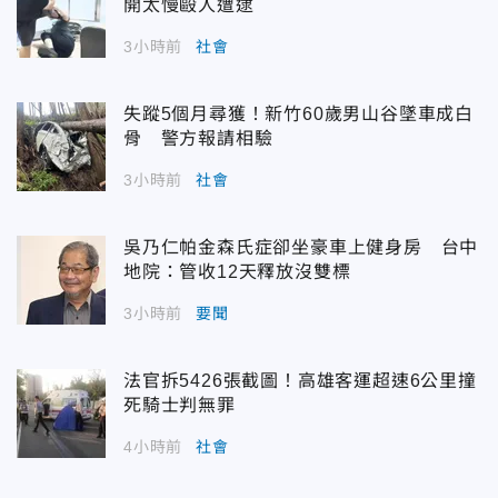
開太慢毆人遭逮
3小時前
社會
失蹤5個月尋獲！新竹60歲男山谷墜車成白
骨 警方報請相驗
3小時前
社會
吳乃仁帕金森氏症卻坐豪車上健身房 台中
地院：管收12天釋放沒雙標
3小時前
要聞
法官拆5426張截圖！高雄客運超速6公里撞
死騎士判無罪
4小時前
社會