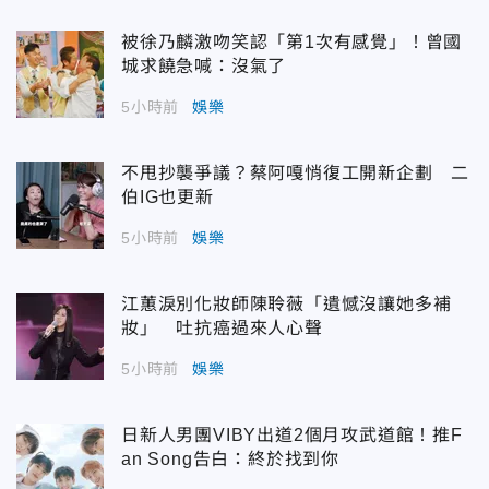
被徐乃麟激吻笑認「第1次有感覺」！曾國
城求饒急喊：沒氣了
5小時前
娛樂
不甩抄襲爭議？蔡阿嘎悄復工開新企劃 二
伯IG也更新
5小時前
娛樂
江蕙淚別化妝師陳聆薇「遺憾沒讓她多補
妝」 吐抗癌過來人心聲
5小時前
娛樂
日新人男團VIBY出道2個月攻武道館！推F
an Song告白：終於找到你