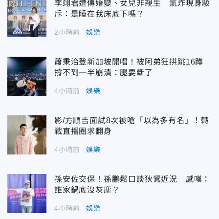
李翊君遭傳婚變、女兒非親生 氣炸現身駁
斥：是睡在我床底下嗎？
2小時前
娛樂
蕭秉治登新加坡開唱！被阿弟狂拱跳16蹲
撐不到一半崩潰：腿要斷了
4小時前
娛樂
影/方順吉面試8次被嗆「以為多有名」！轉
戰直播圈求翻身
4小時前
娛樂
孫安佐交保！孫鵬鬆口談狄鶯近況 感嘆：
誰家鍋底沒灰塵？
4小時前
娛樂