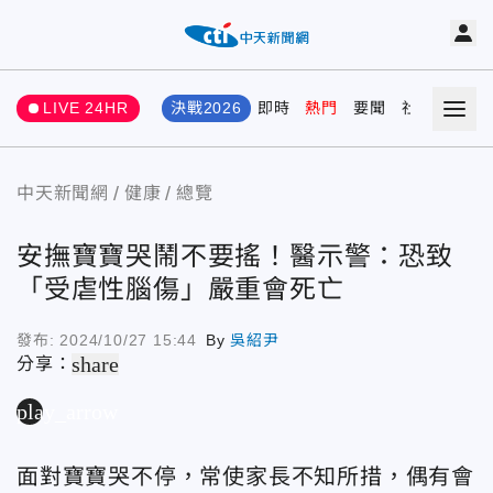
LIVE 24HR
決戰2026
即時
熱門
要聞
社會
娛樂
中天新聞網
健康
總覽
安撫寶寶哭鬧不要搖！醫示警：恐致
「受虐性腦傷」嚴重會死亡
發布:
2024/10/27 15:44
By
吳紹尹
share
分享：
play_arrow
面對寶寶哭不停，常使家長不知所措，偶有會