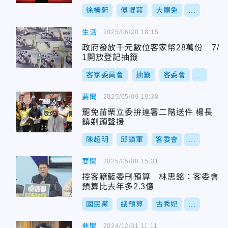
徐榛蔚
傅崐萁
大罷免
...
生活
2025/06/20 18:15
政府發放千元數位客家幣28萬份 7/
1開放登記抽籤
客家委員會
抽籤
客委會
...
要聞
2025/05/09 19:38
罷免苗栗立委拚連署二階送件 楊長
鎮剃頭聲援
陳超明
邱鎮軍
客委會
...
要聞
2025/05/08 15:31
控客籍藍委刪預算 林思銘：客委會
預算比去年多2.3億
國民黨
總預算
古秀妃
...
要聞
2024/12/31 11:11