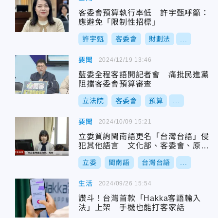
客委會預算執行率低 許宇甄呼籲：
應避免「限制性招標」
許宇甄
客委會
財劃法
...
要聞
2024/12/19 13:46
藍委全程客語開記者會 痛批民進黨
阻擋客委會預算審查
立法院
客委會
預算
...
要聞
2024/10/09 15:21
立委質詢閩南語更名「台灣台語」侵
犯其他語言 文化部、客委會、原民
會反應曝
立委
閩南語
台灣台語
...
生活
2024/09/26 15:54
讚斗！台灣首款「Hakka客語輸入
法」上架 手機也能打客家話