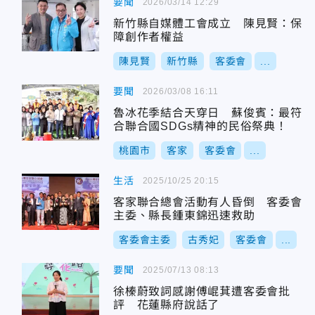
要聞
2026/03/14 12:29
新竹縣自媒體工會成立 陳見賢：保
障創作者權益
陳見賢
新竹縣
客委會
...
要聞
2026/03/08 16:11
魯冰花季結合天穿日 蘇俊賓：最符
合聯合國SDGs精神的民俗祭典！
桃園市
客家
客委會
...
生活
2025/10/25 20:15
客家聯合總會活動有人昏倒 客委會
主委、縣長鍾東錦迅速救助
客委會主委
古秀妃
客委會
...
要聞
2025/07/13 08:13
徐榛蔚致詞感謝傅崐萁遭客委會批
評 花蓮縣府說話了