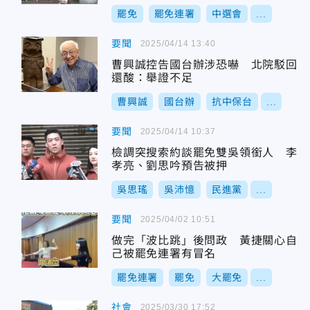
罷免
罷免連署
中選會
...
要聞
2025/04/14 13:40
曹興誠控告國台辦涉恐嚇 北院駁回
還酸：舉證不足
曹興誠
國台辦
抗中保台
...
要聞
2025/04/14 10:37
檢調突搜索約談罷免雙吳領銜人 李
孝亮、劉思吟預告被押
吳思瑤
吳沛憶
民進黨
...
要聞
2025/04/02 10:51
做完「波比跳」後問政 黃捷關心自
己被罷免連署有冒名
罷免連署
罷免
大罷免
...
社會
2025/03/30 17:52