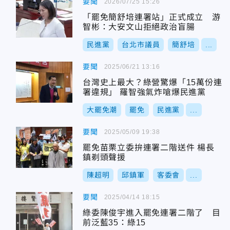
要聞
2026/07/25 15:26
「罷免簡舒培連署站」正式成立 游
智彬：大安文山拒絕政治盲腸
民進黨
台北市議員
簡舒培
...
要聞
2025/06/21 13:16
台灣史上最大？綠營驚爆「15萬份連
署違規」 羅智強氣炸嗆爆民進黨
大罷免潮
罷免
民進黨
...
要聞
2025/05/09 19:38
罷免苗栗立委拚連署二階送件 楊長
鎮剃頭聲援
陳超明
邱鎮軍
客委會
...
要聞
2025/04/14 18:15
綠委陳俊宇進入罷免連署二階了 目
前泛藍35：綠15