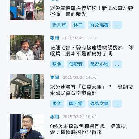
罷免宣傳車違停紅線！新北公車左轉
擦撞 畫面曝光
新北市
林口
罷免連署
...
要聞
2025/03/25 13:11
花蓮宅舍、縣府接連遭檢調搜索 傅
崐萁：劇本不是都寫好了嗎
罷免
傅崐萁
競選小物
...
要聞
2025/03/20 14:55
罷免連署有「亡靈大軍」？ 檢調搜
索國民黨台南市黨部
罷免
國民黨
偽造文書
...
要聞
2025/02/28 08:43
9綠委未達罷免連署門檻 凌濤披
露：這種賤招也出得來