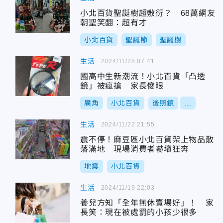
小北百貨聖誕樹超敷衍？ 68萬網友
朝聖笑翻：超有才
小北百貨
聖誕節
聖誕樹
生活
2024/11/28 07:41
國高中生新潮流！小北百貨「凸透
鏡」被瘋搶 家長傻眼
廣角
小北百貨
後照鏡
...
生活
2024/11/22 21:55
震不停！麻豆區小北百貨架上物品散
落滿地 現場消費者嚇壞狂奔
地震
小北百貨
生活
2024/11/19 22:03
養兒方知「全年無休賣場好」！ 家
長笑：現在被處罰的小孩少很多