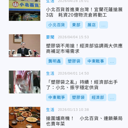
生活
2026/04/28 16:01
小北百貨首進東台灣！宜蘭花蓮搶展
3店 耗資20億物流倉將動工
小北百貨
東部
展店
...
要聞
2026/04/04 15:53
塑膠袋不用搶！經濟部協調兩大供應
商補足市場需求
龔明鑫
塑膠袋
中東戰事
...
生活
2026/04/01 14:50
「塑膠袋之亂」持續！經濟部出手
了：小北、振宇穩定供貨
中東戰爭
塑膠袋
經濟部
...
生活
2026/01/13 10:38
搶圍爐商機！ 小北百貨、連鎖藥局
也賣年菜