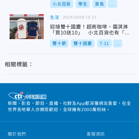
小北百貨
學生
家長
...
生活
2024/10/08 15:21
迎接雙十國慶！超商咖啡、霜淇淋
「買10送10」 小北百貨也有「買1
送1」
雙十節
雙十國慶
7-11
...
相關標籤：
新聞、影音、節目、直播、社群及App都深獲網友喜愛，在全
世界各地華人亦頗受歡迎，全球擁有2000萬粉絲。
關於我們
客服資訊