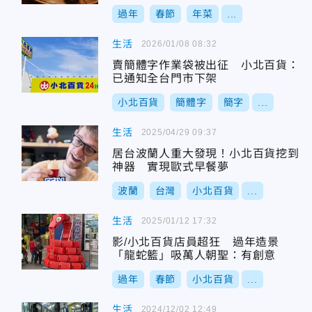
過年
春節
年菜
...
生活
2026/01/08 08:32
賣簡體字作業袋被出征 小北百貨：
已通知全台門市下架
小北百貨
簡體字
簡字
...
生活
2025/04/29 09:37
居台波蘭人重大發現！小北百貨挖到
神器 實現歐式早餐夢
波蘭
台灣
小北百貨
...
生活
2025/01/12 17:32
影/小北百貨店員超狂 過年造景
「龍蛇籃」吸萬人朝聖：有創意
過年
春節
小北百貨
...
生活
2024/12/02 12:49