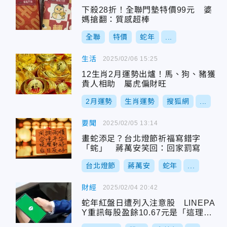
下殺28折！全聯門墊特價99元 婆
媽搶翻：質感超棒
全聯
特價
蛇年
...
生活
2025/02/06 15:25
12生肖2月運勢出爐！馬、狗、豬獲
貴人相助 屬虎偏財旺
2月運勢
生肖運勢
搜狐網
...
要聞
2025/02/05 13:14
畫蛇添足？台北燈節祈福寫錯字
「䖳」 蔣萬安笑回：回家罰寫
台北燈節
蔣萬安
蛇年
...
財經
2025/02/04 20:42
蛇年紅盤日遭列入注意股 LINEPA
Y重訊每股盈餘10.67元是「這理
由」