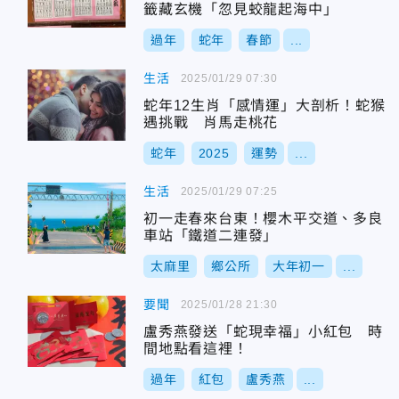
籤藏玄機「忽見蛟龍起海中」
過年
蛇年
春節
...
生活
2025/01/29 07:30
蛇年12生肖「感情運」大剖析！蛇猴
遇挑戰 肖馬走桃花
蛇年
2025
運勢
...
生活
2025/01/29 07:25
初一走春來台東！櫻木平交道、多良
車站「鐵道二連發」
太麻里
鄉公所
大年初一
...
要聞
2025/01/28 21:30
盧秀燕發送「蛇現幸福」小紅包 時
間地點看這裡！
過年
紅包
盧秀燕
...