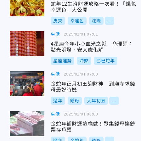
蛇年12生肖財運攻略一次看！「錢包
幸運色」大公開
皮夾
幸運色
沈嶸
...
生活
2025/02/01 07:01
4星座今年小心血光之災 命理師：
點光明燈、安太歲化解
星座運勢
沖煞
乙巳蛇年
生活
2025/02/01 07:00
金蛇年正月初五迎財神 到廟寺求錢
母最好時機
過年
錢母
大年初五
...
生活
2025/02/01 06:00
金蛇年補財運這樣做！聚集錢母換鈔
票存戶頭
過年
金蛇年
錢母
...