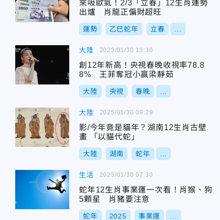
來吸歐氣！2/3「立春」12生肖運勢
出爐 肖龍正偏財超旺
運勢
乙巳蛇年
立春
...
大陸
2025/01/30 13:30
創12年新高！央視春晚收視率78.8
8% 王菲奪冠小贏梁靜茹
大陸
央視
春晚
...
大陸
2025/01/30 09:29
影/今年竟是貓年？湖南12生肖古壁
畫 「以貓代蛇」
大陸
湖南
蛇年
...
生活
2025/01/30 07:30
蛇年12生肖事業運一次看！肖猴、狗
5顆星 肖豬要注意
蛇年
2025
事業運
...