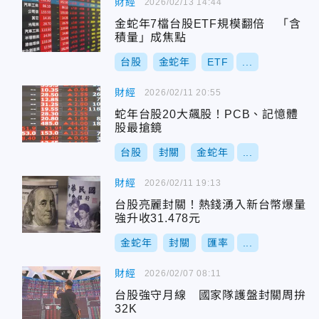
財經
2026/02/13 14:44
金蛇年7檔台股ETF規模翻倍 「含
積量」成焦點
台股
金蛇年
ETF
...
財經
2026/02/11 20:55
蛇年台股20大飆股！PCB、記憶體
股最搶鏡
台股
封關
金蛇年
...
財經
2026/02/11 19:13
台股亮麗封關！熱錢湧入新台幣爆量
強升收31.478元
金蛇年
封關
匯率
...
財經
2026/02/07 08:11
台股強守月線 國家隊護盤封關周拚
32K