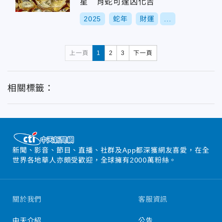
星 肖蛇可逢凶化吉
2025
蛇年
財運
...
上一頁
1
2
3
下一頁
相關標籤：
新聞、影音、節目、直播、社群及App都深獲網友喜愛，在全
世界各地華人亦頗受歡迎，全球擁有2000萬粉絲。
關於我們
客服資訊
中天介紹
公告