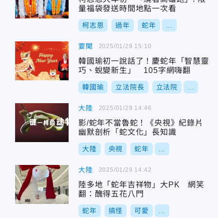
量福袋發送時間地點一次看
柯志恩
過年
蛇年
...
要聞
2025/01/29 15:10
韓國瑜初一說話了！慶蛇年「智慧靈
巧、蛻變新生」 105字網嗨翻
韓國瑜
立法院長
立法院
...
大陸
2025/01/29 14:46
影/蛇年不當魯蛇！《央視》紀錄片
幽默剖析「蛇文化」長知識
大陸
央視
蛇年
...
大陸
2025/01/29 14:42
陸多地「蛇年吉祥物」大PK 網笑
翻：醜得五花八門
蛇年
搞怪
可愛
...