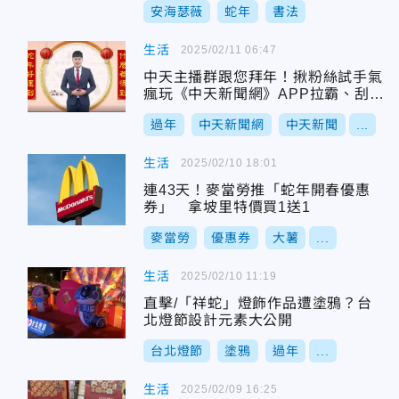
安海瑟薇
蛇年
書法
生活
2025/02/11 06:47
中天主播群跟您拜年！揪粉絲試手氣
瘋玩《中天新聞網》APP拉霸、刮刮
樂
過年
中天新聞網
中天新聞
...
生活
2025/02/10 18:01
連43天！麥當勞推「蛇年開春優惠
券」 拿坡里特價買1送1
麥當勞
優惠券
大薯
...
生活
2025/02/10 11:19
直擊/「祥蛇」燈飾作品遭塗鴉？台
北燈節設計元素大公開
台北燈節
塗鴉
過年
...
生活
2025/02/09 16:25