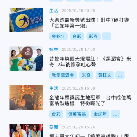
生活
2025/01/29 20:58
大樂透最新獎號出爐！對中7碼打響
「金蛇年第一炮」
金蛇年
台彩
彩券
...
娛樂
2025/01/29 17:00
昔蛇年燒毀天燈爆紅！《黑澀會》米
奇12年後懷孕吐心聲
我愛黑澀會
米奇
黃鈺文
...
生活
2025/01/29 16:59
金龍年頭獎誕生地冠軍！台中成億萬
富翁製造機 特徵曝光了
台彩
億萬富翁
金蛇年
...
要聞
2025/01/29 15:26
柯志恩大年初一「繞著高雄跑」! 限