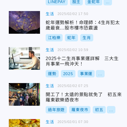
LINEPAY
股王
金蛇年
...
生活
2025/02/02 17:50
蛇年運勢解析！命理師：4生肖犯太
歲最衰…股市樓市恐震盪
江柏樂
蛇年
生肖
生活
2025/02/02 10:59
2025十二生肖事業運詳解 三大生
肖事業一飛沖天！
運勢
2025
事業運
...
生活
2025/02/02 07:25
開工了！太遠的景點就免了 初五來
羅東歡樂迺夜市
過年旅遊
羅東夜市
初五
...
生活
2025/02/01 07:30