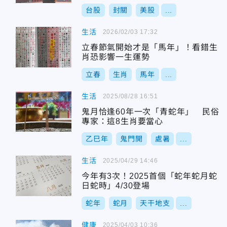
台股
封關
美股
...
生活
2026/02/03 17:32
立春節氣開始才是「馬年」！看錯生
肖恐影響一生運勢
立春
生肖
馬年
...
生活
2025/08/28 16:51
鬼月恰逢60年一次「青蛇年」 民俗
專家：這8生肖要當心
乙巳年
鬼門開
處暑
...
生活
2025/04/29 14:46
今年有3次！2025首個「蛇年蛇月蛇
日蛇時」4/30登場
蛇年
蛇月
天干地支
...
健康
2025/04/03 10:36