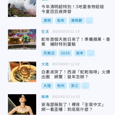
今年清明超特別！3地雷食物若碰
今夏恐百病齊發
清明
蛇年
清明節
...
生活
2025/03/10 11:15
蛇年首個天赦日來了！準備蘋果、香
蕉 補財特別靈驗
天赦日
2025
蛇年
...
大陸
2025/03/07 11:02
白素貞哭了！西湖「蛇乾咖啡」火爆
出圈 網驚：鼠年怎辦？
大陸
杭州
浙江
...
娛樂
2025/02/13 14:23
安海瑟薇脫了！裸背「全寫中文」
網一看歪樓：到底寫什麼？