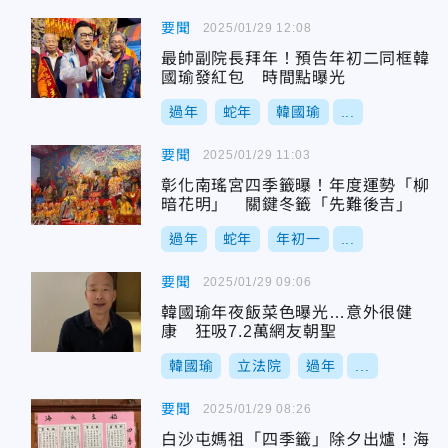
要聞
2025/01/29 12:08
最帥副院長拜年！預告年初二同框韓
國瑜發紅包 時間點曝光
過年
蛇年
韓國瑜
...
要聞
2025/01/29 11:03
彰化南瑤宮四季籤曝！年度運勢「柳
暗花明」 關鍵冬籤「先難後吉」
過年
蛇年
年初一
...
要聞
2025/01/29 09:06
韓國瑜年夜飯菜色曝光…意外很健
康 狂吸7.2萬網友朝聖
韓國瑜
立法院
過年
...
要聞
2025/01/29 08:26
白沙屯媽祖「四季籤」除夕出爐！海