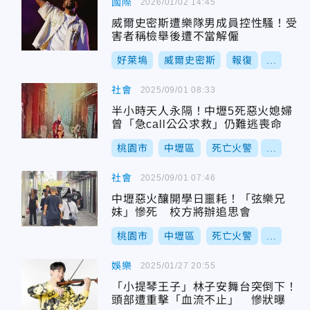
國際
2026/01/02 14:45
威爾史密斯遭樂隊男成員控性騷！受
害者稱檢舉後遭不當解僱
好萊塢
威爾史密斯
報復
...
社會
2025/09/01 08:33
半小時天人永隔！中壢5死惡火媳婦
曾「急call公公求救」仍難逃喪命
桃園市
中壢區
死亡火警
...
社會
2025/09/01 07:46
中壢惡火釀開學日噩耗！「弦樂兄
妹」慘死 校方將辦追思會
桃園市
中壢區
死亡火警
...
娛樂
2025/01/27 20:55
「小提琴王子」林子安舞台突倒下！
頭部遭重擊「血流不止」 慘狀曝