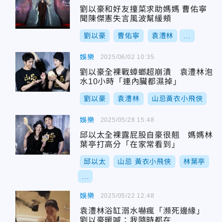
劉以豪和好友撞菜求助媽媽 曹佑寧
聞陳傑憲失言風波幫緩頰
劉以豪
曹佑寧
袁澧林
...
娛樂
2025/06/02 10:35
劉以豪全裸戰蟑螂超崩潰 袁澧林泡
水10小時「連內臟都濕掉」
劉以豪
袁澧林
山忌黃衣小飛俠
娛樂
2025/05/28 15:48
邱以太全裸露屁股自豪很翹 媽媽林
葉亭打高分「在家常看到」
邱以太
山忌 黃衣小飛俠
林葉亭
...
娛樂
2025/05/22 12:48
袁澧林浴缸溺水嚇瘋「瀕死邊緣」
劉以豪暖喊：我隨時都在