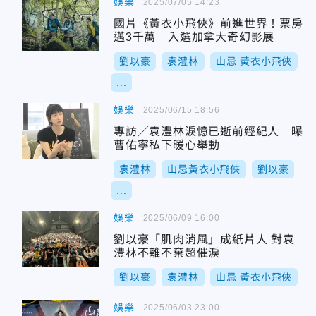
娛樂
2025/07/05 14:23
國片《黃衣小飛俠》前進世界！票房
邁3千萬 入選加拿大奇幻影展
劉以豪
袁澧林
山忌 黃衣小飛俠
...
娛樂
2025/06/15 18:56
專訪／袁澧林淚憶已逝前經紀人 曝
曹佑寧私下暖心舉動
袁澧林
山忌黃衣小飛俠
劉以豪
...
娛樂
2025/06/09 16:00
劉以豪「肌肉消風」成紙片人 對袁
澧林不離不棄超催淚
劉以豪
袁澧林
山忌 黃衣小飛俠
娛樂
2025/06/03 23:00