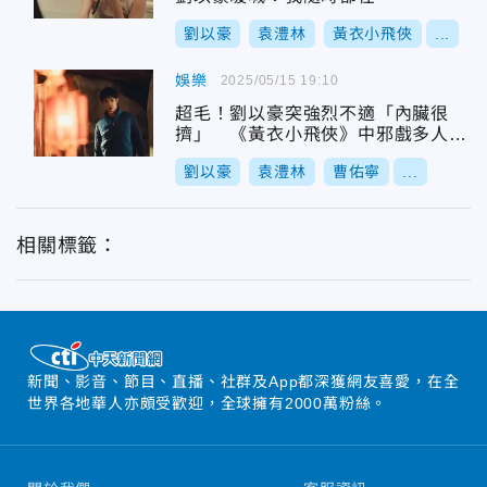
劉以豪
袁澧林
黃衣小飛俠
...
娛樂
2025/05/15 19:10
超毛！劉以豪突強烈不適「內臟很
擠」 《黃衣小飛俠》中邪戲多人狂
吐
劉以豪
袁澧林
曹佑寧
...
相關標籤：
新聞、影音、節目、直播、社群及App都深獲網友喜愛，在全
世界各地華人亦頗受歡迎，全球擁有2000萬粉絲。