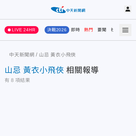
LIVE 24HR
決戰2026
即時
熱門
要聞
社會
娛樂
中天新聞網
山忌 黃衣小飛俠
山忌 黃衣小飛俠
相關報導
有
8
項結果