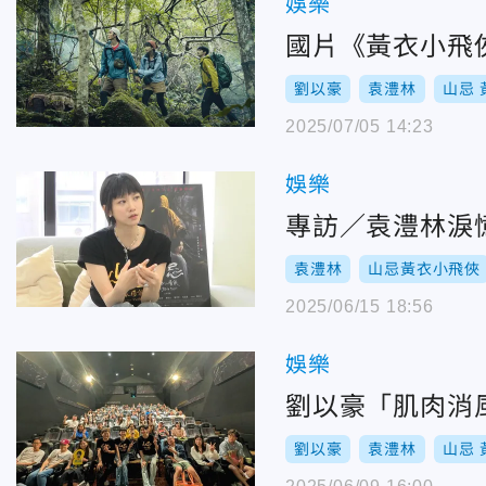
娛樂
國片《黃衣小飛
劉以豪
袁澧林
山忌
2025/07/05 14:23
娛樂
專訪／袁澧林淚
袁澧林
山忌黃衣小飛俠
2025/06/15 18:56
娛樂
劉以豪
袁澧林
山忌