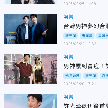
2025/09/25 11:08
娛樂
台韓男神夢幻合
許光漢
玉澤演
袁澧
2025/09/22 12:32
娛樂
男神累到冒痘！
他年她日
許光漢
袁
2025/09/20 17:21
娛樂
許光漢退伍後首