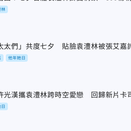
澧林
太太們」共度七夕 貼臉袁澧林被張艾嘉
嘉
他年她日
許光漢攜袁澧林跨時空愛戀 回歸新片卡
她日