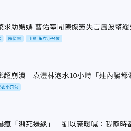
劉以豪和好友撞菜求助媽媽 曹佑寧聞陳傑憲失言風波幫
林
陳傑憲
山忌 黃衣小飛俠
螂超崩潰 袁澧林泡水10小時「連內臟都
黃衣小飛俠
嚇瘋「瀕死邊緣」 劉以豪暖喊：我隨時