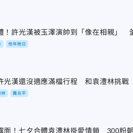
體！許光漢被玉澤演帥到「像在相親」 
林
他年她日
許光漢還沒適應滿檔行程 和袁澧林挑戰
澧林
龔兆平
露面！七夕合體袁澧林掛愛情鎖 300粉