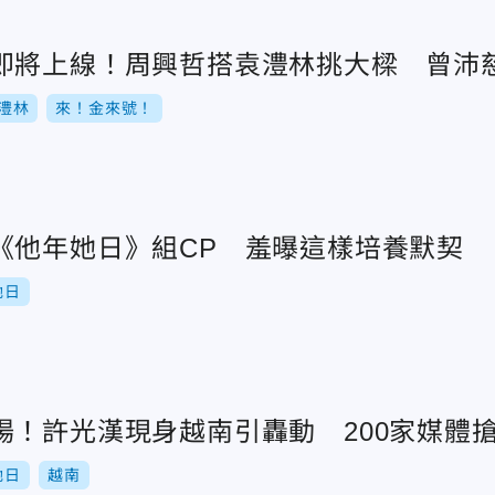
即將上線！周興哲搭袁澧林挑大樑 曾沛
澧林
來！金來號！
《他年她日》組CP 羞曝這樣培養默契
她日
場！許光漢現身越南引轟動 200家媒體
她日
越南