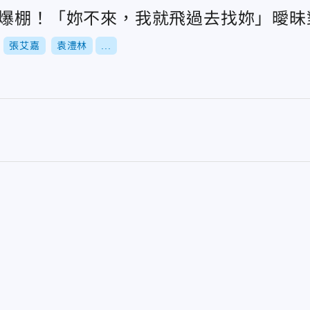
力爆棚！「妳不來，我就飛過去找妳」曖昧
張艾嘉
袁澧林
...