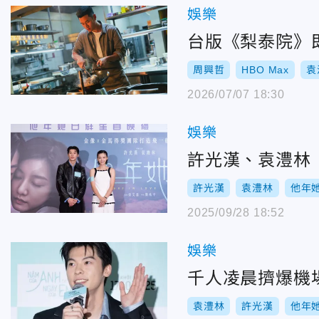
娛樂
台版《梨泰院》
周興哲
HBO Max
袁
2026/07/07 18:30
娛樂
許光漢、袁澧林
許光漢
袁澧林
他年
2025/09/28 18:52
娛樂
千人凌晨擠爆機
袁澧林
許光漢
他年