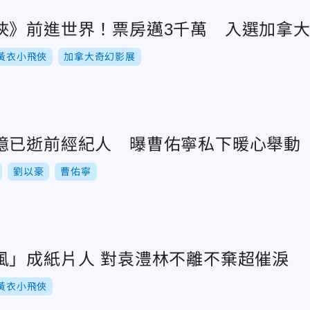
俠》前進世界！票房邁3千萬 入選加拿
 黃衣小飛俠
加拿大奇幻影展
憶已逝前經紀人 曝曹佑寧私下暖心舉動
劉以豪
曹佑寧
劉以豪「肌肉消風」成紙片人 對袁澧林不離不棄超催淚
 黃衣小飛俠