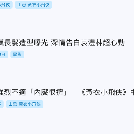
小飛俠
山忌 黃衣小飛俠
男神回歸！許光漢長髮造型曝光 深情告白袁澧林超心動
她日
電影
強烈不適「內臟很擠」 《黃衣小飛俠》
寧
山忌 黃衣小飛俠