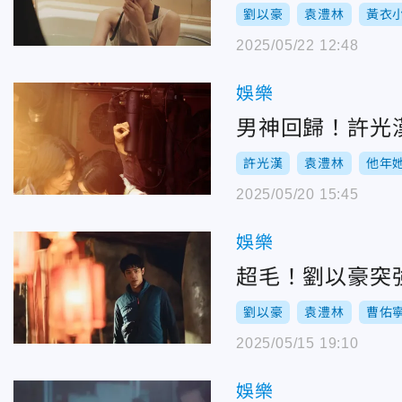
劉以豪
袁澧林
黃衣
2025/05/22 12:48
娛樂
許光漢
袁澧林
他年
2025/05/20 15:45
娛樂
超毛！劉以豪突
劉以豪
袁澧林
曹佑
2025/05/15 19:10
娛樂