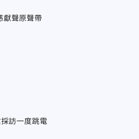
慈獻聲原聲帶
搶採訪一度跳電