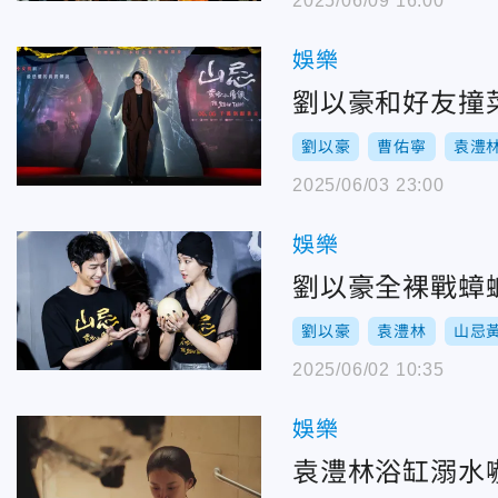
2025/06/09 16:00
娛樂
劉以豪
曹佑寧
袁澧
2025/06/03 23:00
娛樂
劉以豪全裸戰蟑
劉以豪
袁澧林
山忌
2025/06/02 10:35
娛樂
袁澧林浴缸溺水