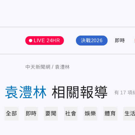
LIVE 24HR
決戰2026
即時
中天新聞網
袁澧林
袁澧林
相關報導
有
17
項
全部
即時
要聞
社會
娛樂
體育
生