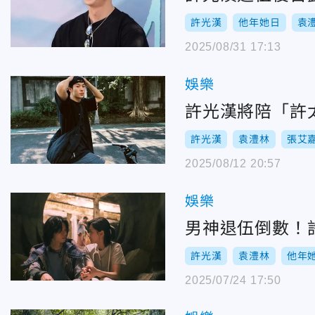
許光漢
他年她日
袁
2025/08/31 17:13
娛樂
許光漢將陪「許
許光漢
袁澧林
張艾
2025/08/12 20:57
娛樂
男神退伍倒數！
許光漢
袁澧林
他年
2025/07/24 17:50