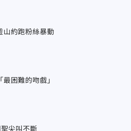
釜山約跑粉絲暴動
「最困難的吻戲」
朝聖尖叫不斷