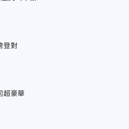
誇登對
司超豪華