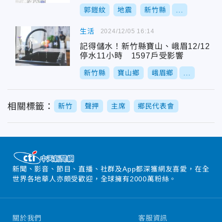
郭鎧紋
地震
新竹縣
...
生活
2024/12/05 16:14
記得儲水！新竹縣寶山、峨眉12/12
停水11小時 1597戶受影響
新竹縣
寶山鄉
峨眉鄉
...
相關標籤：
新竹
聲押
主席
鄉民代表會
新聞、影音、節目、直播、社群及App都深獲網友喜愛，在全
世界各地華人亦頗受歡迎，全球擁有2000萬粉絲。
關於我們
客服資訊