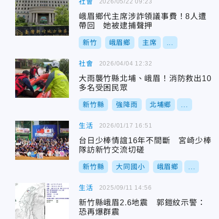
社會
2026/05/22 09:23
峨眉鄉代主席涉詐領議事費！8人遭
帶回 她被逮捕聲押
新竹
峨眉鄉
主席
...
社會
2026/04/04 12:32
大雨襲竹縣北埔、峨眉！消防救出10
多名受困民眾
新竹縣
強降雨
北埔鄉
...
生活
2026/01/17 16:51
台日少棒情誼16年不間斷 宮崎少棒
隊訪新竹交流切磋
新竹縣
大同國小
峨眉鄉
...
生活
2025/09/11 14:56
新竹縣峨眉2.6地震 郭鎧紋示警：
恐再爆群震