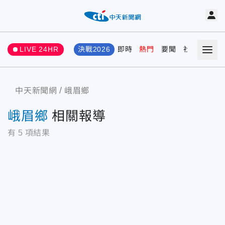
LIVE 24HR
決戰2026
即時
熱門
要聞
社會
娛樂
中天新聞網
峨眉鄉
峨眉鄉
相關報導
有
5
項結果