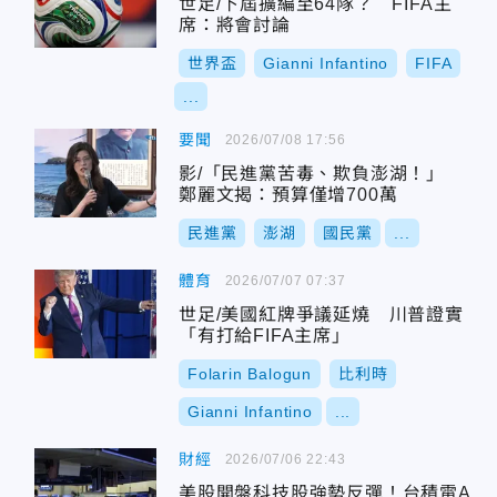
世足/下屆擴編至64隊？ FIFA主
席：將會討論
世界盃
Gianni Infantino
FIFA
...
要聞
2026/07/08 17:56
影/「民進黨苦毒、欺負澎湖！」
鄭麗文揭：預算僅增700萬
民進黨
澎湖
國民黨
...
體育
2026/07/07 07:37
世足/美國紅牌爭議延燒 川普證實
「有打給FIFA主席」
Folarin Balogun
比利時
Gianni Infantino
...
財經
2026/07/06 22:43
美股開盤科技股強勢反彈！台積電A