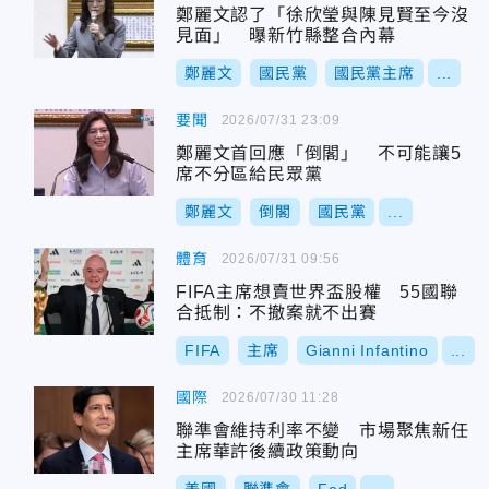
鄭麗文認了「徐欣瑩與陳見賢至今沒
見面」 曝新竹縣整合內幕
鄭麗文
國民黨
國民黨主席
...
要聞
2026/07/31 23:09
鄭麗文首回應「倒閣」 不可能讓5
席不分區給民眾黨
鄭麗文
倒閣
國民黨
...
體育
2026/07/31 09:56
FIFA主席想賣世界盃股權 55國聯
合抵制：不撤案就不出賽
FIFA
主席
Gianni Infantino
...
國際
2026/07/30 11:28
聯準會維持利率不變 市場聚焦新任
主席華許後續政策動向