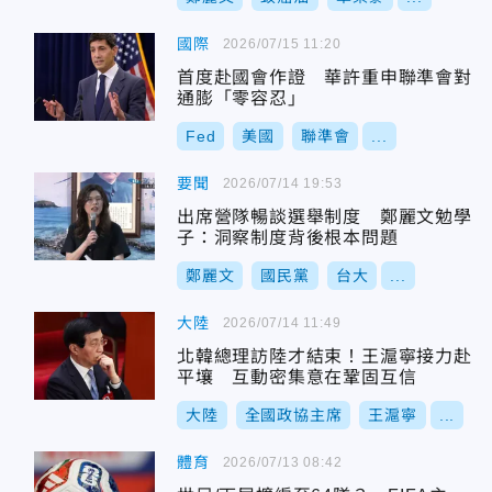
國際
2026/07/15 11:20
首度赴國會作證 華許重申聯準會對
通膨「零容忍」
Fed
美國
聯準會
...
要聞
2026/07/14 19:53
出席營隊暢談選舉制度 鄭麗文勉學
子：洞察制度背後根本問題
鄭麗文
國民黨
台大
...
大陸
2026/07/14 11:49
北韓總理訪陸才結束！王滬寧接力赴
平壤 互動密集意在鞏固互信
大陸
全國政協主席
王滬寧
...
體育
2026/07/13 08:42