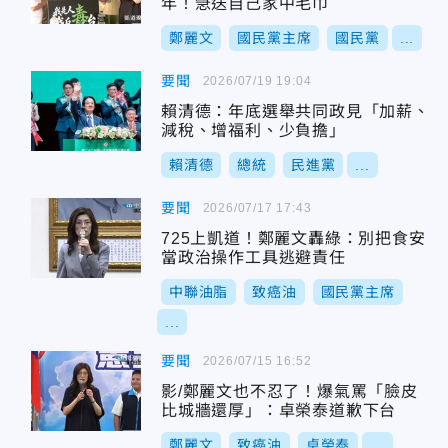
年！急送自己家中毛巾
鄭麗文
國民黨主席
國民黨
...
要聞
2026/07/19 19:04
賴清德：年底選舉共同政見「加薪、
減稅、增福利、少負擔」
賴清德
總統
民進黨
...
要聞
2026/07/17 17:43
725上凱道！鄭麗文轟綠：別把食安
當政治操作工具逃避責任
中聯油脂
致癌油
國民黨主席
...
要聞
2026/07/15 16:52
影/鄭麗文也不忍了！爆氣罵「臉皮
比城牆還厚」：卓榮泰道歉下台
鄭麗文
致癌油
卓榮泰
...