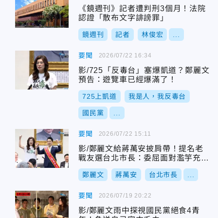
《鏡週刊》記者遭判刑3個月！法院
認證「散布文字誹謗罪」
鏡週刊
記者
林俊宏
...
要聞
2026/07/22 16:34
影/725「反毒台」塞爆凱道？鄭麗文
預告：遊覽車已經爆滿了！
725上凱道
我是人，我反毒台
國民黨
...
要聞
2026/07/22 15:11
影/鄭麗文給蔣萬安披肩帶！提名老
戰友選台北市長：委屈面對濫竽充數
對手
鄭麗文
蔣萬安
台北市長
...
要聞
2026/07/19 20:22
影/鄭麗文雨中探視國民黨絕食4青