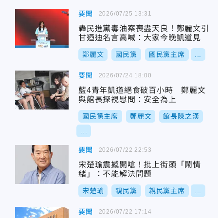
要聞
2026/07/25 13:31
轟民進黨毒油案喪盡天良！鄭麗文引
甘迺迪名言高喊：大家今晚凱道見
鄭麗文
國民黨
國民黨主席
...
要聞
2026/07/24 18:00
藍4青年凱道絕食破百小時 鄭麗文
與館長探視慰問：安全為上
國民黨主席
鄭麗文
館長陳之漢
...
要聞
2026/07/22 22:53
宋楚瑜震撼開嗆！批上街頭「鬧情
緒」：不能解決問題
宋楚瑜
親民黨
親民黨主席
...
要聞
2026/07/22 17:14