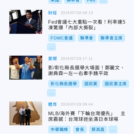
美國
聯準會
Fed
...
財經
2026/07/30 08:10
Fed會議七大重點一次看！利率連5
凍驚爆「內部大撕裂」
FOMC會議
聯準會
聯準會主席
...
要聞
2026/07/28 17:11
影/彰化縣長選舉大場面！鄭麗文、
謝典霖一左一右牽手魏平政
彰化縣長選舉
國民黨
國民黨主席
...
體育
2026/07/28 09:44
MLB/海外賽「下輪台灣優先」 主
席震撼：台灣球迷坐滿日本球場
中華職棒
會長
蔡其昌
...