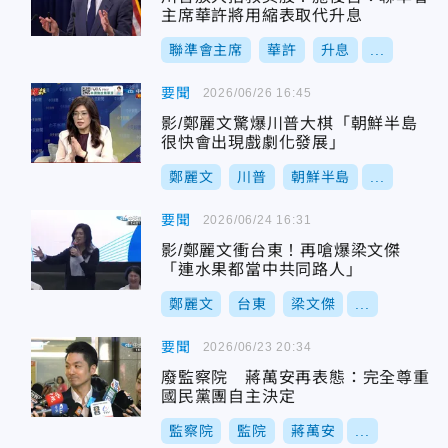
主席華許將用縮表取代升息
聯準會主席
華許
升息
...
要聞
2026/06/26 16:45
影/鄭麗文驚爆川普大棋「朝鮮半島
很快會出現戲劇化發展」
鄭麗文
川普
朝鮮半島
...
要聞
2026/06/24 16:31
影/鄭麗文衝台東！再嗆爆梁文傑
「連水果都當中共同路人」
鄭麗文
台東
梁文傑
...
要聞
2026/06/23 20:34
廢監察院 蔣萬安再表態：完全尊重
國民黨團自主決定
監察院
監院
蔣萬安
...