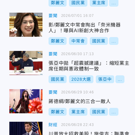
鄭麗文
國民黨
黨主席
...
要聞
2026/07/01 16:07
影/鄭麗文中常會掏出「奈米機器
人」！曝與AI新創大神合作
鄭麗文
中常會
國民黨
...
要聞
2026/06/30 17:13
張亞中拋「超震撼建議」：縮短黨主
席任期與憲政體制一致
國民黨
2028大選
張亞中
...
要聞
2026/06/29 10:46
蔣德綱/鄭麗文的三合一敵人
鄭麗文
黨主席
國民黨
...
財經
2026/06/28 22:43
川普放大招救美股！施俊吉：聯準會