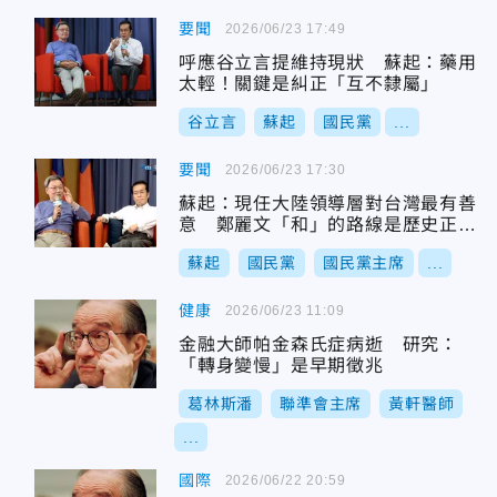
要聞
2026/06/23 17:49
呼應谷立言提維持現狀 蘇起：藥用
太輕！關鍵是糾正「互不隸屬」
谷立言
蘇起
國民黨
...
要聞
2026/06/23 17:30
蘇起：現任大陸領導層對台灣最有善
意 鄭麗文「和」的路線是歷史正確
一方
蘇起
國民黨
國民黨主席
...
健康
2026/06/23 11:09
金融大師帕金森氏症病逝 研究：
「轉身變慢」是早期徵兆
葛林斯潘
聯準會主席
黃軒醫師
...
國際
2026/06/22 20:59