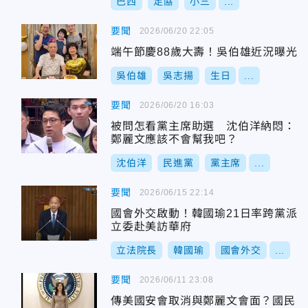
巴西
足協
小三
...
要聞
2026/06/20 22:05
端午節慶88歲大壽！吳伯雄近況曝光
吳伯雄
吳志揚
生日
...
要聞
2026/06/20 16:03
被問怎看黨主席助選 沈伯洋納悶：
鄭麗文應該不會幫我吧？
沈伯洋
民進黨
黨主席
...
要聞
2026/06/15 22:14
國會外交啟動！韓國瑜21日率跨黨派
立委赴美訪華府
立法院長
韓國瑜
國會外交
...
要聞
2026/06/11 23:08
傳美國安會取消與鄭麗文會面？國民