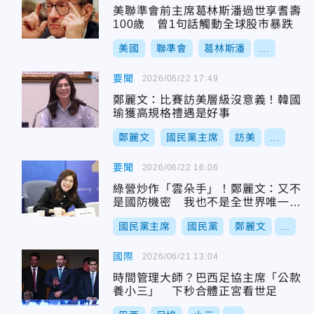
美聯準會前主席葛林斯潘過世享耆壽
100歲 曾1句話觸動全球股市暴跌
美國
聯準會
葛林斯潘
...
要聞
2026/06/22 17:49
鄭麗文：比賽訪美層級沒意義！韓國
瑜獲高規格禮遇是好事
鄭麗文
國民黨主席
訪美
...
要聞
2026/06/22 16:06
綠營炒作「雲朵手」！鄭麗文：又不
是國防機密 我也不是全世界唯一握
過的
國民黨主席
國民黨
鄭麗文
...
國際
2026/06/21 13:04
時間管理大師？巴西足協主席「公款
養小三」 下秒合體正宮看世足