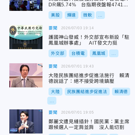
DR飆5.74% 台指期夜盤報47410
點
美股
輝達
微軟
...
要聞
2026/07/03 19:14
護國神山發威！外交部宣布新設「駐
鳳凰城辦事處」 AIT發文力挺
外交部
台積電
鳳凰城
...
要聞
2026/07/01 19:43
大陸民族團結進步促進法施行 賴清
德說話了：絕不接受跨境鎮壓
大陸
民族團結進步促進法
賴清德
...
要聞
2026/07/01 19:05
鄭麗文遭見縫插針！國民黨：黨主席
跟候選人一定肩並肩 沒人能切割