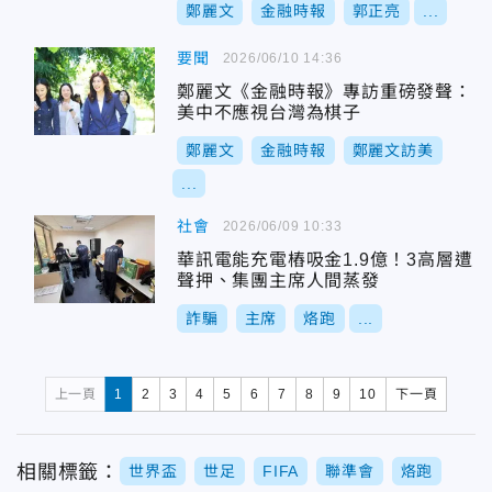
鄭麗文
金融時報
郭正亮
...
要聞
2026/06/10 14:36
鄭麗文《金融時報》專訪重磅發聲：
美中不應視台灣為棋子
鄭麗文
金融時報
鄭麗文訪美
...
社會
2026/06/09 10:33
華訊電能充電樁吸金1.9億！3高層遭
聲押、集團主席人間蒸發
詐騙
主席
烙跑
...
上一頁
1
2
3
4
5
6
7
8
9
10
下一頁
相關標籤：
世界盃
世足
FIFA
聯準會
烙跑