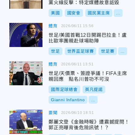
黨火線反擊：特定媒體故意詆毀
美國
國安會
國民黨主席
...
體育
2026/06/11 15:56
世足/美國首戰12日開踢巴拉圭！盧
比歐率團親赴球場助陣
世足
世界盃足球賽
世足賽
...
體育
2026/06/11 13:51
世足/天價票、簽證爭議！FIFA主席
親回應 點名川普功不可沒
國際足球總會
英凡提諾
Gianni Infantino
...
要聞
2026/06/10 18:51
鄭麗文登《金融時報》遭震撼提問！
郭正亮曝背後危險訊號！？