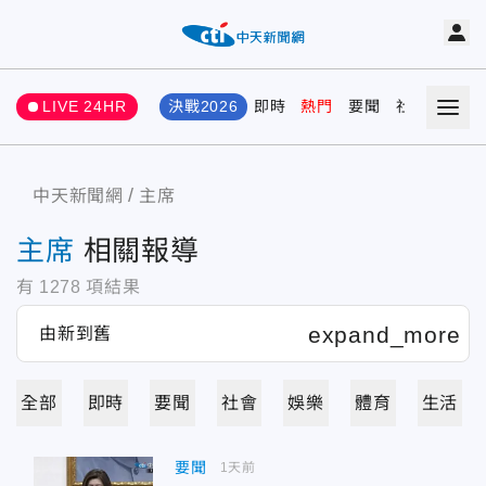
LIVE 24HR
決戰2026
即時
熱門
要聞
社會
娛樂
中天新聞網
主席
主席
相關報導
有
1278
項結果
全部
即時
要聞
社會
娛樂
體育
生活
要聞
1天前