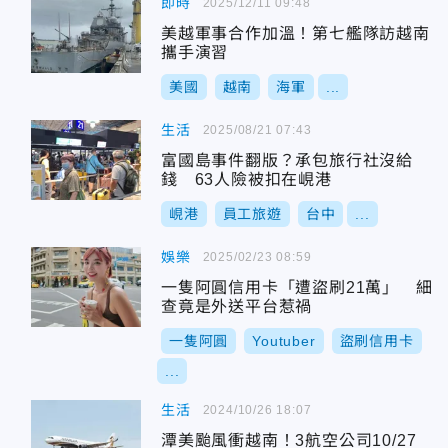
即時
2025/12/11 09:48
美越軍事合作加溫！第七艦隊訪越南
攜手演習
美國
越南
海軍
...
生活
2025/08/21 07:43
富國島事件翻版？承包旅行社沒給
錢 63人險被扣在峴港
峴港
員工旅遊
台中
...
娛樂
2025/02/23 08:59
一隻阿圓信用卡「遭盜刷21萬」 細
查竟是外送平台惹禍
一隻阿圓
Youtuber
盜刷信用卡
...
生活
2024/10/26 18:07
潭美颱風衝越南！3航空公司10/27