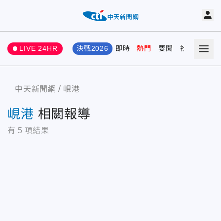
LIVE 24HR
決戰2026
即時
熱門
要聞
社會
娛樂
中天新聞網
峴港
峴港
相關報導
有
5
項結果