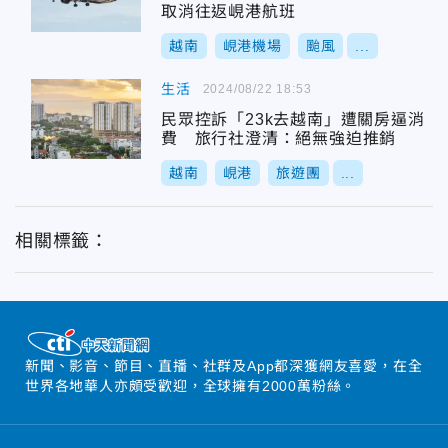
取消往返峴港航班
越南
峴港機場
颱風
...
生活
2024/08/22 18:53
民眾控訴「23k去越南」遭關房逼消
費 旅行社澄清：絕無強迫推銷
越南
峴港
旅遊團
...
相關標籤：
新聞、影音、節目、直播、社群及App都深獲網友喜愛，在全
世界各地華人亦頗受歡迎，全球擁有2000萬粉絲。