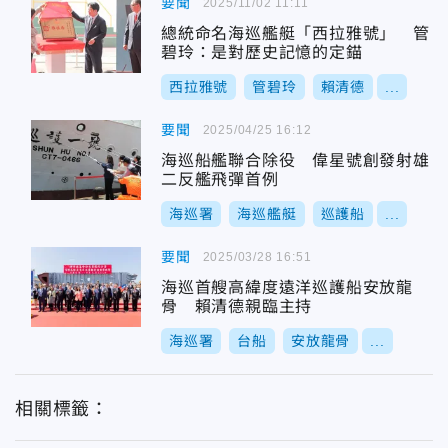
要聞
2025/11/02 11:11
總統命名海巡艦艇「西拉雅號」 管
碧玲：是對歷史記憶的定錨
西拉雅號
管碧玲
賴清德
...
要聞
2025/04/25 16:12
海巡船艦聯合除役 偉星號創發射雄
二反艦飛彈首例
海巡署
海巡艦艇
巡護船
...
要聞
2025/03/28 16:51
海巡首艘高緯度遠洋巡護船安放龍
骨 賴清德親臨主持
海巡署
台船
安放龍骨
...
相關標籤：