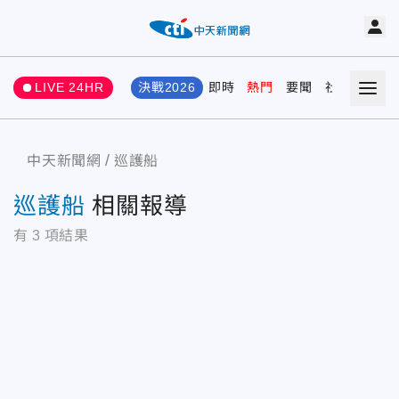
LIVE 24HR
決戰2026
即時
熱門
要聞
社會
娛樂
中天新聞網
巡護船
巡護船
相關報導
有
3
項結果