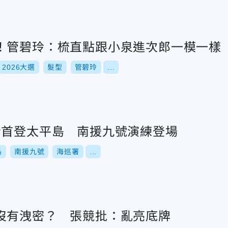
！管碧玲：梳直點跟小泉進次郎一模一樣
2026大選
髮型
管碧玲
...
玲首登太平島 南援九號演練登場
島
南援九號
海巡署
...
沒有洩密？ 張競批：亂亮底牌