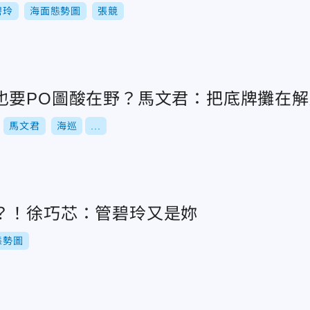
碧玲
海面態勢圖
張競
也要PO圖酸在野？馬文君：把底牌攤在
馬文君
海巡
...
？！徐巧芯：管碧玲又是妳
態勢圖