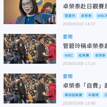
卓榮泰赴日觀賽
管碧玲
卓榮泰
WB
2026/03/10 14:22
要聞
管碧玲稱卓榮泰
WBC
經典賽
卓榮泰
2026/03/08 17:10
要聞
卓榮泰「自費」
棒球經典賽
中華隊
2026/03/08 13:48