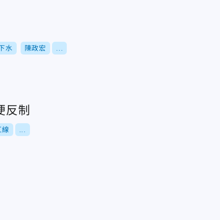
下水
陳政宏
...
硬反制
紅線
...