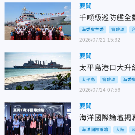
要聞
千噸級巡防艦全數
海委會主委
管碧玲
2026/07/21 15:32
要聞
太平島港口大升
太平島
管碧玲
海委
2026/07/14 07:56
要聞
海洋國際論壇揭
海洋國際論壇
大陸