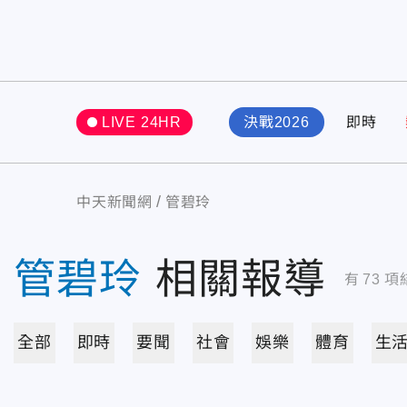
LIVE 24HR
決戰2026
即時
中天新聞網
管碧玲
管碧玲
相關報導
有
73
項
全部
即時
要聞
社會
娛樂
體育
生