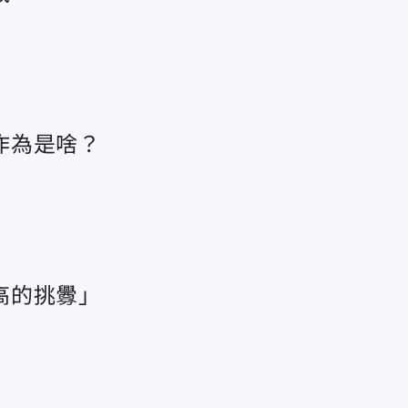
作為是啥？
高的挑釁」