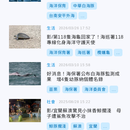
海洋保育
中華白海豚
台南安平外海
...
生活
2026/03/26 17:52
影/第118隻海龜回家了！海巡署118
專線化身海洋守護天使
海洋保育署
海巡署
欖蠵龜
...
生活
2026/03/10 15:58
好消息！海保署公布白海豚監測成
果 增4隻幼豚納個體名錄
苗栗
海保署
海洋委員會
...
社會
2025/08/28 15:22
影/宜蘭蘇澳驚見小抹香鯨擱淺 母
子遭鯊魚攻擊不治
鯨豚擱淺
蘇澳
宜蘭
...