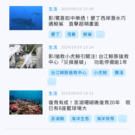
生活
2025/06/10 15:49
影/驚喜如中樂透！墾丁西岸潛水巧
遇鯨鯊 直擊超萌畫面
墾丁
恆春
鯨鯊
...
生活
2024/10/16 15:34
影/搶救小虎鯨引關注! 台江鯨豚搶救
中心「災損屋破」 功能停擺逾1年
台江鯨豚搶救中心
小虎鯨
擱淺
...
生活
2024/09/03 19:31
復育有成！澎湖珊瑚礁復育20年 現
已有6座籃球場大
澎湖縣
海洋生態
海洋保育
...