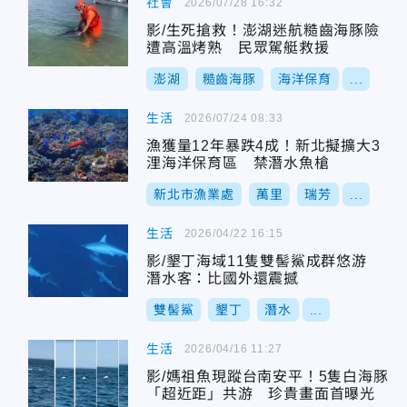
社會
2026/07/28 16:32
影/生死搶救！澎湖迷航糙齒海豚險
遭高溫烤熟 民眾駕艇救援
澎湖
糙齒海豚
海洋保育
...
生活
2026/07/24 08:33
漁獲量12年暴跌4成！新北擬擴大3
浬海洋保育區 禁潛水魚槍
新北市漁業處
萬里
瑞芳
...
生活
2026/04/22 16:15
影/墾丁海域11隻雙髻鯊成群悠游
潛水客：比國外還震撼
雙髻鯊
墾丁
潛水
...
生活
2026/04/16 11:27
影/媽祖魚現蹤台南安平！5隻白海豚
「超近距」共游 珍貴畫面首曝光