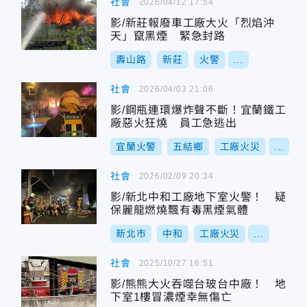
社會
2026/04/12 17:54
影/新莊報廢車工廠大火「烈焰沖
天」竄黑煙 緊急封路
壽山路
新莊
火警
...
社會
2026/04/03 21:06
影/鋼瓶連環爆炸聲不斷！宜蘭鐵工
廠惡火狂燒 員工急逃出
宜蘭火警
五結鄉
工廠火災
...
社會
2026/02/09 20:34
影/新北中和工廠地下室火警！ 疑
保麗龍燃燒飄有毒黑煙氣體
新北市
中和
工廠火災
...
社會
2025/10/27 16:51
影/熊熊大火吞噬台玻台中廠！ 地
下室1樓冒濃煙幸無傷亡