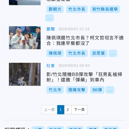
鄭朝方
竹北市長
新竹縣長選舉
...
要聞
2026/03/07 21:15
陳佩琪選竹北市長？柯文哲坦言不適
合：我連早餐都沒了
陳佩琪
竹北市長
民眾黨
...
社會
2026/03/01 09:50
影/竹北隨機BB彈攻擊「狂男亂槍掃
射」！還撒「彈藥」到車內
竹北市
隨機攻擊
BB彈
...
上一頁
1
2
下一頁