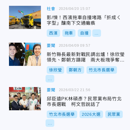
社會
2026/04/20 15:07
影/悚！西濱拖車自撞堵路「折成ㄑ
字型」釀南下交通癱瘓
西濱
拖車
自撞
...
要聞
2026/04/09 09:57
新竹縣長最新對戰民調出爐！徐欣瑩
領先、鄭朝方躊躇 兩大板塊爭奪全
解析
徐欣瑩
鄭朝方
竹北市長選舉
...
要聞
2026/03/22 21:56
邱臣遠PK林碩彥？民眾黨布局竹北
市長選戰 柯文哲說話了
竹北市長選舉
2026大選
民眾黨
...