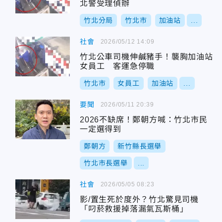
北警受理偵辦
竹北分局
竹北市
加油站
...
社會
2026/05/12 14:09
竹北公車司機伸鹹豬手！襲胸加油站
女員工 客運急停職
竹北市
女員工
加油站
...
要聞
2026/05/11 20:39
2026不缺席！鄭朝方喊：竹北市民
一定選得到
鄭朝方
新竹縣長選舉
竹北市長選舉
...
社會
2026/05/05 08:23
影/置生死於度外？竹北驚見司機
「叼菸救援掉落漏氣瓦斯桶」