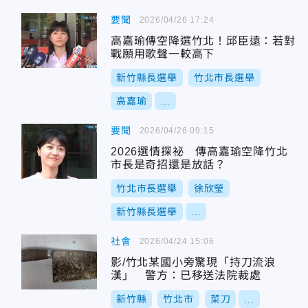
要聞
2026/04/26 17:24
高嘉瑜傳空降選竹北！邱臣遠：若對
戰願用歌聲一較高下
新竹縣長選舉
竹北市長選舉
高嘉瑜
...
要聞
2026/04/26 09:15
2026選情探祕 傳高嘉瑜空降竹北
市長是奇招還是放話？
竹北市長選舉
徐欣瑩
新竹縣長選舉
...
社會
2026/04/24 15:06
影/竹北某國小旁驚現「持刀流浪
漢」 警方：已移送法院裁處
新竹縣
竹北市
菜刀
...