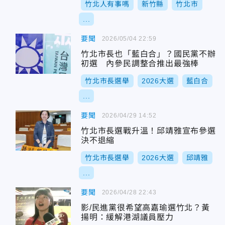
竹北人有事嗎
新竹縣
竹北市
...
要聞
2026/05/04 22:59
竹北市長也「藍白合」？國民黨不辦
初選 內參民調整合推出最強棒
竹北市長選舉
2026大選
藍白合
...
要聞
2026/04/29 14:52
竹北市長選戰升溫！邱靖雅宣布參選
決不退縮
竹北市長選舉
2026大選
邱靖雅
...
要聞
2026/04/28 22:43
影/民進黨很希望高嘉瑜選竹北？黃
揚明：緩解港湖議員壓力