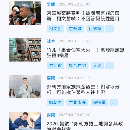
要聞
2026/03/22 18:03
京華城案將宣判！被問若有罪怎麼
辦 柯文哲喊：不回答假設性題目
柯文哲
京華城
民眾黨
...
社會
2026/03/17 13:53
竹北「集合住宅大火」！黑煙龍蜿蜒
狂竄4樓層
竹北市
集合住宅
大火
...
要聞
2026/03/10 20:17
鄭朝方捲家族煉金疑雲！謝寒冰分
析：可能擋住某些人往上爬
鄭朝方
竹北市長
民進黨
...
要聞
2026/03/09 09:20
2026 變數？鄭朝方捲土地開發與政
治獻金疑雲