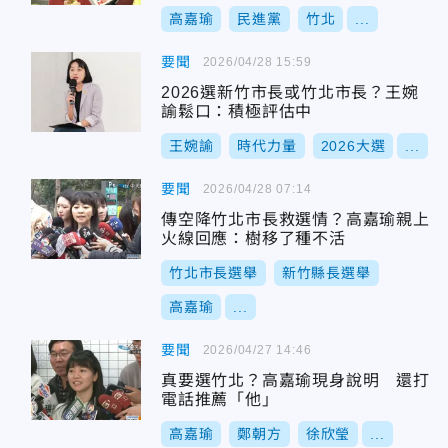
高嘉瑜
民進黨
竹北
...
要聞
2026/04/28 15:59
2026選新竹市長或竹北市長？王婉
諭鬆口：積極評估中
王婉諭
時代力量
2026大選
...
要聞
2026/04/28 07:14
傳空降竹北市長救選情？高嘉瑜親上
火線回應：樹移了種不活
竹北市長選舉
新竹縣長選舉
高嘉瑜
...
要聞
2026/04/27 14:46
真要選竹北？高嘉瑜現身說明 還打
電話推薦「他」
高嘉瑜
鄭朝方
徐欣瑩
...