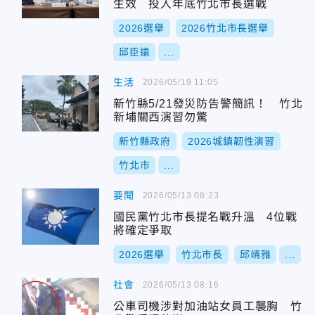
生效 投入年底竹北市長選戰
2026選舉
2026竹北市長選舉
邱臣遠
...
生活
2026/05/19 11:05
新竹縣5/21發災防告警簡訊！ 竹北
新埔關西演習勿驚
新竹縣政府
2026城鎮韌性演習
竹北市
...
要聞
2026/05/13 08:23
國民黨竹北市長提名戰升溫 4位戰
將確定爭取
2026選舉
竹北市長
邱靖雅
...
社會
2026/05/13 08:16
公車司機涉對加油站女員工襲胸 竹