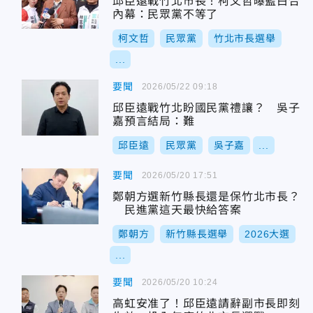
邱臣遠戰竹北市長！柯文哲曝藍白合
內幕：民眾黨不等了
柯文哲
民眾黨
竹北市長選舉
...
要聞
2026/05/22 09:18
邱臣遠戰竹北盼國民黨禮讓？ 吳子
嘉預言結局：難
邱臣遠
民眾黨
吳子嘉
...
要聞
2026/05/20 17:51
鄭朝方選新竹縣長還是保竹北市長？
民進黨這天最快給答案
鄭朝方
新竹縣長選舉
2026大選
...
要聞
2026/05/20 10:24
高虹安准了！邱臣遠請辭副市長即刻