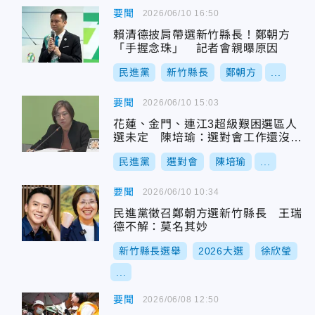
要聞
2026/06/10 16:50
賴清德披肩帶選新竹縣長！鄭朝方
「手握念珠」 記者會親曝原因
民進黨
新竹縣長
鄭朝方
...
要聞
2026/06/10 15:03
花蓮、金門、連江3超級艱困選區人
選未定 陳培瑜：選對會工作還沒結
束
民進黨
選對會
陳培瑜
...
要聞
2026/06/10 10:34
民進黨徵召鄭朝方選新竹縣長 王瑞
德不解：莫名其妙
新竹縣長選舉
2026大選
徐欣瑩
...
要聞
2026/06/08 12:50