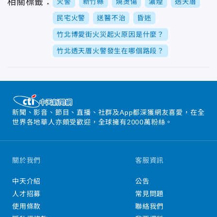
相關標籤：
火警
新竹縣
燒燙傷
濃煙
透天厝
民宅火警
送醫不治
昏迷
竹北博愛街火災起火原因是什麼？
竹北透天厝火警發生在哪個路段？
新聞、影音、節目、直播、社群及App都深獲網友喜愛，在全
世界各地華人亦頗受歡迎，全球擁有2000萬粉絲。
關於我們
客服資訊
中天介紹
公告
人才招募
常見問題
使用條款
聯絡我們