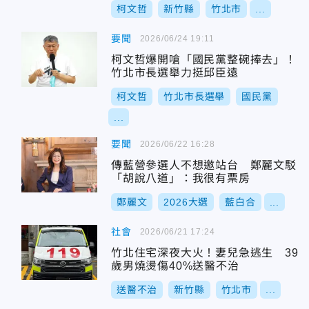
柯文哲
新竹縣
竹北市
...
要聞
2026/06/24 19:11
柯文哲爆開嗆「國民黨整碗捧去」！
竹北市長選舉力挺邱臣遠
柯文哲
竹北市長選舉
國民黨
...
要聞
2026/06/22 16:28
傳藍營參選人不想邀站台 鄭麗文駁
「胡說八道」：我很有票房
鄭麗文
2026大選
藍白合
...
社會
2026/06/21 17:24
竹北住宅深夜大火！妻兒急逃生 39
歲男燒燙傷40%送醫不治
送醫不治
新竹縣
竹北市
...