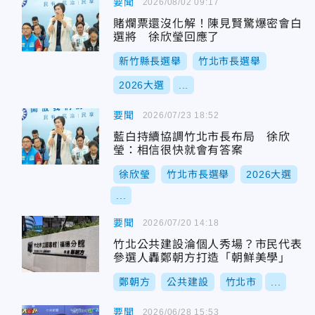
要聞
2026/08/02 09:17
賭爛票還沒化解！陳見賢驚爆密會白
選將 徐欣瑩回應了
新竹縣長選舉
竹北市長選舉
2026大選
...
要聞
2026/07/23 18:52
藍白持續協調竹北市長布局 徐欣
瑩：相信很快就會有答案
徐欣瑩
竹北市長選舉
2026大選
...
要聞
2026/07/20 14:18
竹北公共建設淪個人秀場？市民代表
參選人轟鄭朝方打造「朝鮮美學」
鄭朝方
公共建設
竹北市
...
要聞
2026/06/28 15:53