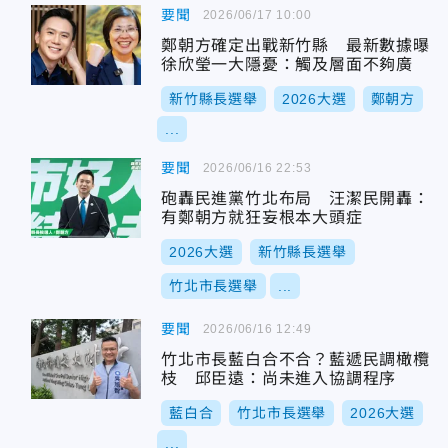
要聞
2026/06/17 10:00
鄭朝方確定出戰新竹縣 最新數據曝
徐欣瑩一大隱憂：觸及層面不夠廣
新竹縣長選舉
2026大選
鄭朝方
...
要聞
2026/06/16 22:53
砲轟民進黨竹北布局 汪潔民開轟：
有鄭朝方就狂妄根本大頭症
2026大選
新竹縣長選舉
竹北市長選舉
...
要聞
2026/06/16 12:49
竹北市長藍白合不合？藍遞民調橄欖
枝 邱臣遠：尚未進入協調程序
藍白合
竹北市長選舉
2026大選
...