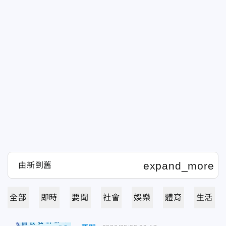
全部
即時
要聞
社會
娛樂
體育
生活