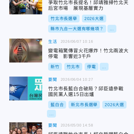
爭取竹北市長提名！邱靖雅掃竹北天
后宮市場 展現基層實力
竹北市長選舉
2026大選
縣市九合一大選有哪幾項？
...
生活
2026/06/07 10:16
變電箱驚傳冒火花爆炸！竹北兩波大
停電 影響近3千戶
新竹
竹北市
停電
...
要聞
2026/06/04 10:27
竹北市長藍白合破局？邱臣遠參戰
國民黨人選15日出爐
藍白合
新北市長選舉
2026大選
...
要聞
2026/05/30 14:58