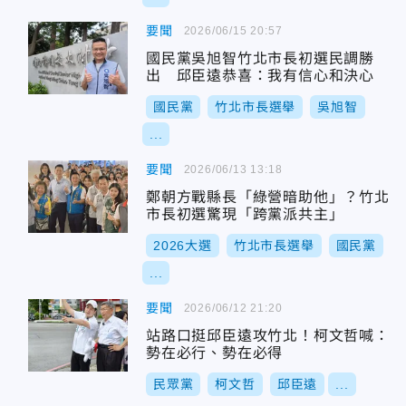
要聞
2026/06/15 20:57
國民黨吳旭智竹北市長初選民調勝
出 邱臣遠恭喜：我有信心和決心
國民黨
竹北市長選舉
吳旭智
...
要聞
2026/06/13 13:18
鄭朝方戰縣長「綠營暗助他」？竹北
市長初選驚現「跨黨派共主」
2026大選
竹北市長選舉
國民黨
...
要聞
2026/06/12 21:20
站路口挺邱臣遠攻竹北！柯文哲喊：
勢在必行、勢在必得
民眾黨
柯文哲
邱臣遠
...