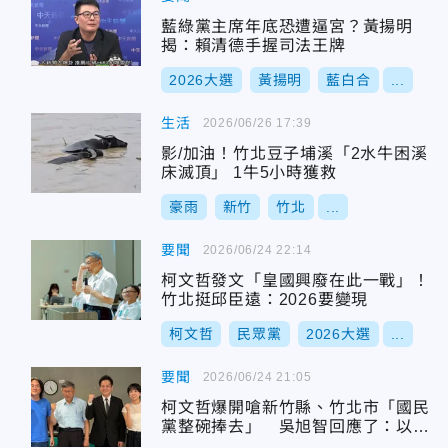
藍綠黨主席年底恐遭逼宮？黃揚明
揭：賴清德手握司法王牌
2026大選
黃揚明
藍白合
...
生活
2026/06/26 17:39
影/加油！竹北豆子埔溪「2水牛困溪
床滅頂」 1牛5小時獲救
豪雨
新竹
竹北
...
要聞
2026/06/24 22:14
柯文哲發文「皇國興廢在此一戰」！
竹北挺邱臣遠：2026要變現
柯文哲
民眾黨
2026大選
...
要聞
2026/06/24 21:05
柯文哲爆開嗆新竹縣、竹北市「國民
黨整碗捧去」 吳旭智回應了：以民
意為基礎