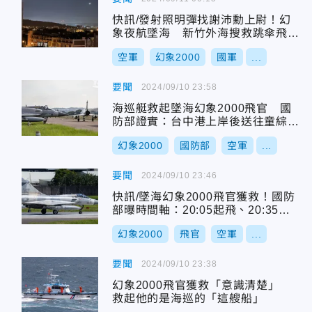
快訊/發射照明彈找謝沛勳上尉！幻
象夜航墜海 新竹外海搜救跳傘飛官
畫面曝
空軍
幻象2000
國軍
...
要聞
2024/09/10 23:58
海巡艇救起墜海幻象2000飛官 國
防部證實：台中港上岸後送往童綜合
醫院檢查
幻象2000
國防部
空軍
...
要聞
2024/09/10 23:46
快訊/墜海幻象2000飛官獲救！國防
部曝時間軸：20:05起飛、20:35失
事、22:20找到、22:40上船
幻象2000
飛官
空軍
...
要聞
2024/09/10 23:38
幻象2000飛官獲救「意識清楚」
救起他的是海巡的「這艘船」