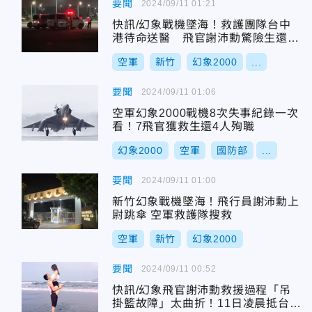
要聞
2024/09/11 01:21
快訊/幻象戰機墜海！救護團隊台中
港待命送醫 飛官謝沛勳驚險生還與
妻小團聚
空軍
新竹
幻象2000
...
要聞
2024/09/11 01:06
空軍幻象2000戰機8次失事紀錄一次
看！7飛官獲救生還4人殉職
幻象2000
空軍
國防部
...
要聞
2024/09/11 01:00
新竹幻象戰機墜海！飛行員謝沛勳上
尉跳傘 空軍救護隊搜救
空軍
新竹
幻象2000
要聞
2024/09/11 00:52
快訊/幻象飛官謝沛勳救援過程「吊
掛籃故障」太曲折！11日凌晨抵台中