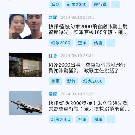
海巡
幻象2000
飛行員
...
要聞
2024/09/10 23:35
快訊/墜機幻象2000飛官謝沛勳上尉
資歷曝光！空軍官校105年班、飛行
總時數710小時
幻象2000
空軍
飛官
...
社會
2024/09/10 23:30
幻象2000出事！空軍新竹基地飛行
員謝沛勳墜海 政戰主任說話了
空軍
新竹
幻象2000
要聞
2024/09/10 23:28
快訊/幻象2000墜機！朱立倫領先發
文為空軍祈福：全力搶救跳傘飛官謝
沛勳上尉
幻象2000
空軍
國軍
...