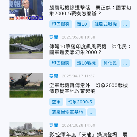
飆風戰機慘遭擊落 栗正傑：國軍幻
象2000-5戰機怎麼辦？
印巴衝突
殲10
飆風式戰機
...
要聞
2025/05/08 10:58
傳殲10擊落印度飆風戰機 帥化民：
國軍還要靠幻象2000？
印巴衝突
殲10戰機
帥化民
...
要聞
2025/04/17 11:37
空軍戰機再傳意外 幻象2000戰機
清泉崗基地放棄起飛
空軍
幻象2000-5
清泉崗空軍基地
...
要聞
2024/10/28 14:00
影/空軍年度「天龍」操演登場 展