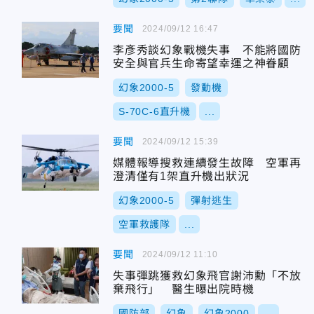
要聞
2024/09/12 16:47
李彥秀談幻象戰機失事 不能將國防
安全與官兵生命寄望幸運之神眷顧
幻象2000-5
發動機
S-70C-6直升機
...
要聞
2024/09/12 15:39
媒體報導搜救連續發生故障 空軍再
澄清僅有1架直升機出狀況
幻象2000-5
彈射逃生
空軍救護隊
...
要聞
2024/09/12 11:10
失事彈跳獲救幻象飛官謝沛勳「不放
棄飛行」 醫生曝出院時機
國防部
幻象
幻象2000
...