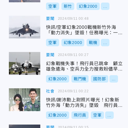
港
空軍
新竹
幻象2000
...
要聞
2024/09/11 00:48
快訊/空軍幻象2000戰機新竹外海
「動力消失」墜毀！任務曝光：一般
夜航訓練
空軍
幻象2000
戰機
...
要聞
2024/09/11 00:27
幻象戰機失事！飛行員已跳傘 顧立
雄急遣海、空兵力全力搜救盼儘早尋
獲
幻象2000
戰鬥機
國防部
...
社會
2024/09/11 00:22
快訊/謝沛勳上尉照片曝光！幻象新
竹外海「動力消失」墜毀 飛行員跳
傘逃生
幻象2000
飛行員
空軍
...
要聞
2024/09/11 00:15