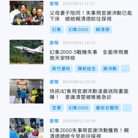
要聞
2024/09/11 11:27
父母妻子陪同！失事飛官謝沛勳已能
下床 總統賴清德前往探視
幻象
幻象2000
賴清德
要聞
2024/09/11 10:42
幻象2000-5戰機失事 全面停飛實
施天安特檢
新竹基地
彈射逃生
謝沛勳
...
要聞
2024/09/11 09:05
快訊/幻象飛官謝沛勳凌晨送院畫面
曝！ 意識清楚被推進急診
空軍
幻象2000
童綜合醫院
...
要聞
2024/09/11 08:39
幻象2000失事飛官謝沛勳獲救！賴
清德總統今早前往探視