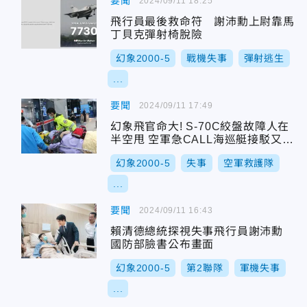
要聞
2024/09/11 18:25
飛行員最後救命符 謝沛勳上尉靠馬
丁貝克彈射椅脫險
幻象2000-5
戰機失事
彈射逃生
...
要聞
2024/09/11 17:49
幻象飛官命大! S-70C絞盤故障人在
半空甩 空軍急CALL海巡艇接駁又遇
乾潮誤判
幻象2000-5
失事
空軍救護隊
...
要聞
2024/09/11 16:43
賴清德總統探視失事飛行員謝沛勳
國防部臉書公布畫面
幻象2000-5
第2聯隊
軍機失事
...