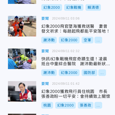
幻象2000
幻象戰機
賴清德
要聞
2024/09/11 03:06
幻象2000飛官墜海獲救送醫 妻曾
發文祈求：每趟起飛都能平安落地！
謝沛勳
幻象2000
空軍
...
要聞
2024/09/11 02:32
快訊/幻象戰機飛官奇蹟生還！凌晨
抵台中童綜合醫院 謝沛勳最新狀況
曝光
謝沛勳
幻象2000
國防部
...
要聞
2024/09/11 01:42
幻象2000獲救飛行員住桃園 市長
張善政盼一切平安：會持續致上關懷
桃園
幻象2000
張善政
...