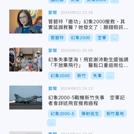
要聞
2024/09/11 22:39
管碧玲「邀功」幻象2000搜救、其
實延誤救醫？她發文了：願錯假訊息
受感動洗禮
管碧玲
幻象2000
空軍
...
要聞
2024/09/11 20:08
幻象失事墜海！飛官謝沛勳生還強調
「不放棄飛行」 醫鬆口重返崗位可
能性
幻象2000
新竹
失事
...
要聞
2024/09/11 19:13
幻象2000-5戰機新竹失事 空軍記
者會詳述飛官搜救過程
幻象2000-5
彈射逃生
新竹基地
...