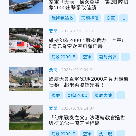
空軍「天龍」操演登場 第2聯隊幻
象2000出擊爭取佳績
戰術總驗收
天龍操演
空軍
...
要聞
2025/10/18 16:10
維持幻象2000-5戰機戰力 空軍61.
8億元為空對空飛彈延壽
幻象2000-5
空軍
雲母飛彈
...
要聞
2025/10/10 09:24
國慶大會直擊/幻象2000肩負天觀機
任務 起飛英姿搶先看！
國慶
幻象2000
國慶大會
...
要聞
2025/10/09 14:04
「幻象戰機之父」法籍總教官過世
與徒弟沈一鳴天堂相聚
幻象2000-5
空軍
沈一鳴
...