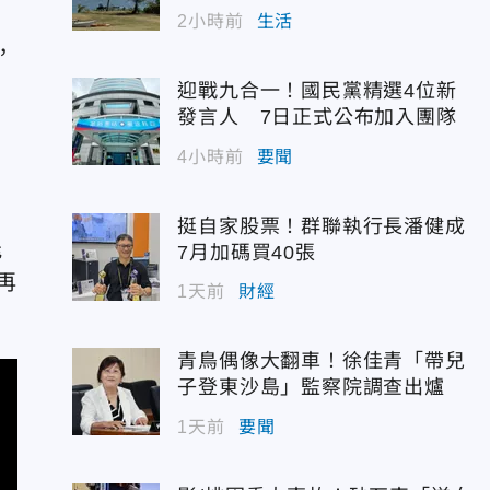
戰
2小時前
生活
，
迎戰九合一！國民黨精選4位新
發言人 7日正式公布加入團隊
4小時前
要聞
挺自家股票！群聯執行長潘健成
能
7月加碼買40張
再
1天前
財經
青鳥偶像大翻車！徐佳青「帶兒
子登東沙島」監察院調查出爐
1天前
要聞