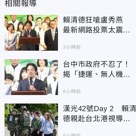
相關報導
賴清德狂嗆盧秀燕
最新網路投票太震
撼！1.5萬人表態一面
3小時前
倒
台中市政府不忍了！
揭「捷運、無人機、
食安」中央雙標真相
8小時前
漢光42號Day 2 賴
德親赴台北港視導飛
彈、水雷裝載
9小時前