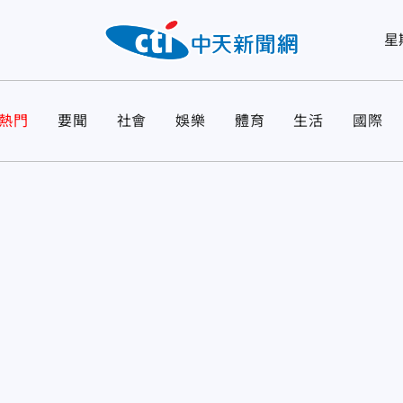
星
熱門
要聞
社會
娛樂
體育
生活
國際