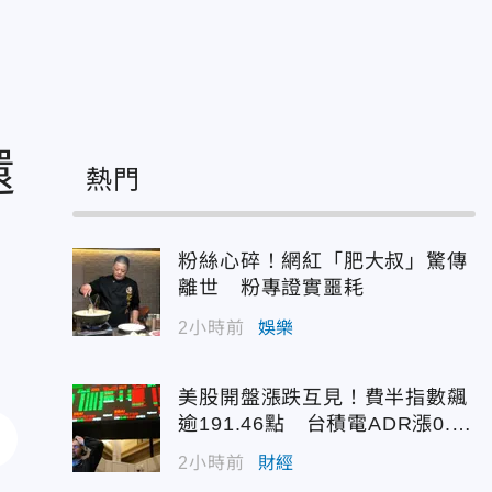
還
熱門
粉絲心碎！網紅「肥大叔」驚傳
離世 粉專證實噩耗
2小時前
娛樂
美股開盤漲跌互見！費半指數飆
逾191.46點 台積電ADR漲0.9
3%
2小時前
財經