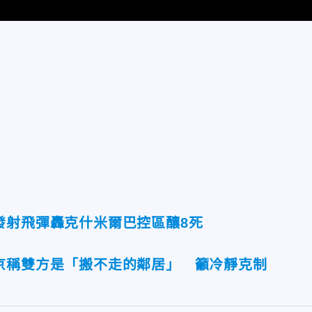
發射飛彈轟克什米爾巴控區釀8死
京稱雙方是「搬不走的鄰居」 籲冷靜克制