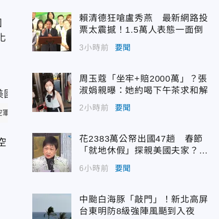
賴清德狂嗆盧秀燕 最新網路投
國
票太震撼！1.5萬人表態一面倒
化
3小時前
要聞
周玉蔻「坐牢+賠2000萬」？張
淑娟親曝：她約喝下午茶求和解
2小時前
要聞
軍)
花2383萬公帑出國47趟 春節
空
「就地休假」探親美國夫家？徐
佳青回應了
6小時前
要聞
中颱白海豚「敲門」！新北高屏
台東明防8級強陣風颳到入夜