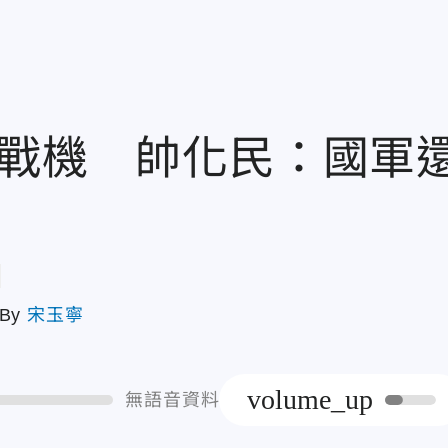
風戰機 帥化民：國軍
章
By
宋玉寧
volume_up
無語音資料