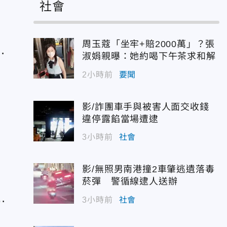
社會
周玉蔻「坐牢+賠2000萬」？張
：
淑娟親曝：她約喝下午茶求和解
2小時前
要聞
影/詐團車手與被害人面交收錢
違停露餡當場遭逮
3小時前
社會
責
影/無照男南港撞2車肇逃遺落毒
菸彈 警循線逮人送辦
該
3小時前
社會