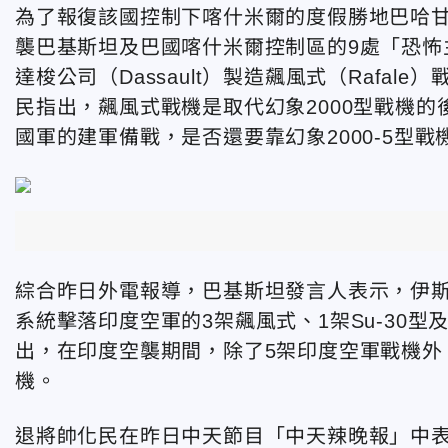
為了報復該國控制下喀什米爾的度假勝地巴哈甘
襲巴基斯坦及巴國喀什米爾控制區的9處「恐怖
達梭公司（Dassault）製造飆風式（Rafa
民指出，飆風式戰機是取代幻象2000型戰機
國軍的建軍備戰，是否還要靠幻象2000-5型戰
綜合昨日外電報導，巴基斯坦發言人表示，伊
系統擊落印度空軍的3架飆風式、1架Su-30型
出，在印度空襲期間，除了5架印度空軍戰機外
機。
退將帥化民在昨日中天節目「中天辣晚報」中