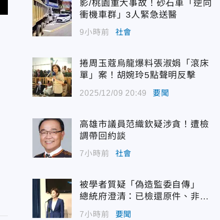
影/桃園重大事故！砂石車「逆向
衝機車群」3人緊急送醫
9小時前
社會
捲周玉蔻烏龍爆料張淑娟「滾床
單」案！胡婉玲5點聲明反擊
2025/12/09 20:49
要聞
高雄市議員范織欽疑涉貪！遭檢
調帶回約談
7小時前
社會
被學者質疑「偽造監委自傳」
總統府澄清：已檢還原件、非府
方提供
7小時前
要聞