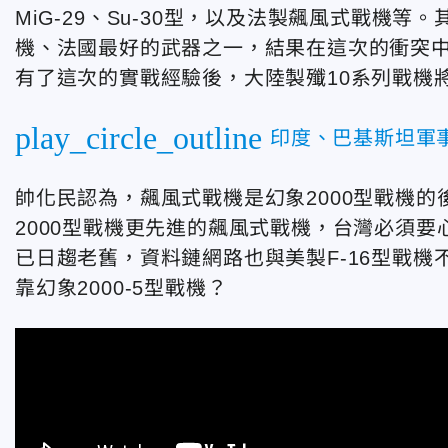
MiG-29、Su-30型，以及法製
飆風式戰機等。其
機、法國最好的武器之一，結果在這次的衝突
有了這次的實戰經驗後，大陸製殲10系列戰機
play_circle_outline
印度、巴基斯坦軍
帥化民認為，飆風式戰機是幻象2000型戰機
2000型戰機更先進的飆風式戰機，台灣必須要心
已日趨老舊，資料鏈網路也與美製F-16型戰
靠幻象2000-5型戰機？