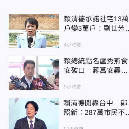
賴清德承諾社宅13萬
戶變3萬戶！劉世芳
找到地就蓋可能變空
4小時前
餘屋
賴總統點名盧秀燕食
安破口 蔣萬安轟：
神隱1個月開口就卸
9小時前
清
賴清德開轟台中 鄭
照新：287萬市民不
被貼上食安破口
12小時前