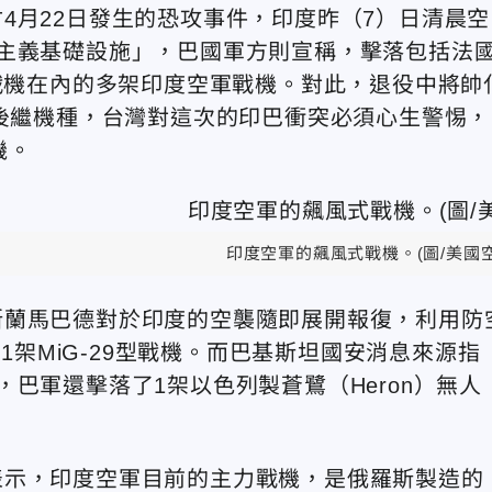
4月22日發生的恐攻事件，印度昨（7）日清晨空
主義基礎設施」，巴國軍方則宣稱，擊落包括法
le）戰機在內的多架印度空軍戰機。對此，退役中將帥
的後繼機種，台灣對這次的印巴衝突必須心生警惕，
機。
印度空軍的飆風式戰機。(圖/美國空
斯蘭馬巴德對於印度的空襲隨即展開報復，利用防
及1架MiG-29型戰機。而巴基斯坦國安消息來源指
，巴軍還擊落了1架以色列製
蒼鷺（Heron）無人
表示，印度空軍目前的主力戰機，是俄羅斯製造的